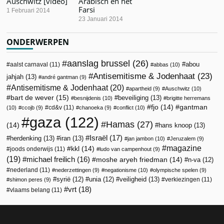
Auschwitz [video]
Arabisch en het
Farsi
1 Februari 2014
23 Januari 2014
ONDERWERPEN
aanslag brussel
(26)
abou
aalst carnaval
(11)
abbas
(10)
Antisemitisme & Jodenhaat
(23)
jahjah
(13)
andré gantman
(9)
Antisemitisme & Jodenhaat
(20)
apartheid
(9)
Auschwitz
(10)
bart de wever
(15)
beveiliging
(13)
besnijdenis
(10)
brigitte herremans
fjo
(14)
gantman
cd&v
(11)
(10)
ccojb
(9)
chanoeka
(9)
conflict
(10)
gaza
(122)
Hamas
(27)
(14)
hans knoop
(13)
Israël
(17)
herdenking
(13)
iran
(13)
jan jambon
(10)
Jeruzalem
(9)
magazine
kkl
(14)
joods onderwijs
(11)
ludo van campenhout
(9)
(19)
michael freilich
(16)
moshe aryeh friedman
(14)
n-va
(12)
nederland
(11)
nederzettingen
(9)
negationisme
(10)
olympische spelen
(9)
veiligheid
(13)
syrië
(12)
unia
(12)
verkiezingen
(11)
shimon peres
(9)
vrt
(18)
vlaams belang
(11)