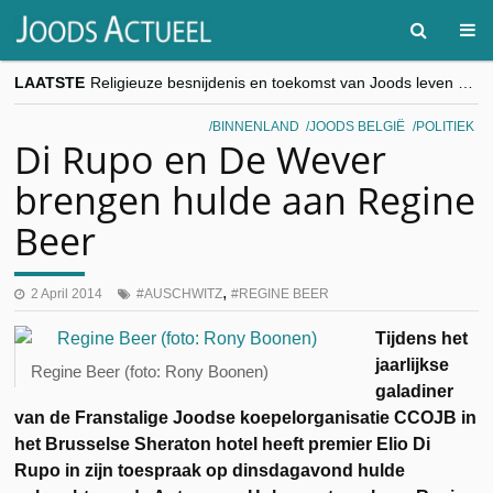
LAATSTE
Religieuze besnijdenis en toekomst van Joods leven centraal tijdens conferentie in Brussel
“Besnijdenisdebat toont hoe moeilijk seculiere Westen minderheden begrijpt”, Jinnih Beels (Vooruit)
CITYTRIP | ROEMENIË – Boekarest: de verrassing van Oost-Europa
BINNENLAND
JOODS BELGIË
POLITIEK
“Vandaag zit elke Jood in België op de beklaagdenbank”
Di Rupo en De Wever
goKosher lanceert nieuwe website en samenwerking met Mishpacha voor kosher travel en simchas wereldwijd
brengen hulde aan Regine
Beer
,
2 April 2014
AUSCHWITZ
REGINE BEER
Tijdens het
jaarlijkse
Regine Beer (foto: Rony Boonen)
galadiner
van de Franstalige Joodse koepelorganisatie CCOJB in
het Brusselse Sheraton hotel heeft premier Elio Di
Rupo in zijn toespraak op dinsdagavond hulde