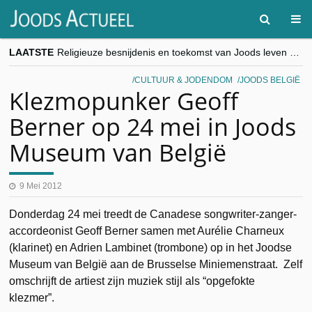
LAATSTE
Religieuze besnijdenis en toekomst van Joods leven centraal tijdens conferentie in Brussel
“Besnijdenisdebat toont hoe moeilijk seculiere Westen minderheden begrijpt”, Jinnih Beels (Vooruit)
CITYTRIP | ROEMENIË – Boekarest: de verrassing van Oost-Europa
CULTUUR & JODENDOM
JOODS BELGIË
“Vandaag zit elke Jood in België op de beklaagdenbank”
Klezmopunker Geoff
goKosher lanceert nieuwe website en samenwerking met Mishpacha voor kosher travel en simchas wereldwijd
Berner op 24 mei in Joods
Museum van België
9 Mei 2012
Donderdag 24 mei treedt de Canadese songwriter-zanger-
accordeonist Geoff Berner samen met Aurélie Charneux
(klarinet) en Adrien Lambinet (trombone) op in het Joodse
Museum van België aan de Brusselse Miniemenstraat. Zelf
omschrijft de artiest zijn muziek stijl als “opgefokte
klezmer”.