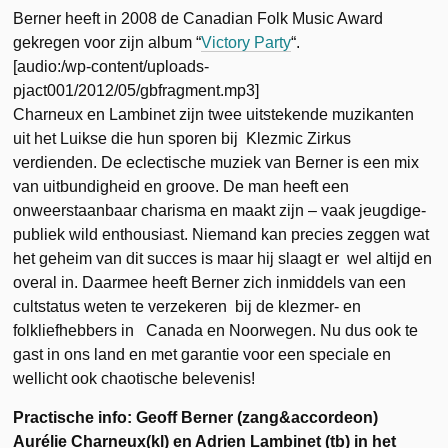
Berner heeft in 2008 de Canadian Folk Music Award
gekregen voor zijn album “
Victory Party
“.
[audio:/wp-content/uploads-
pjact001/2012/05/gbfragment.mp3]
Charneux en Lambinet zijn twee uitstekende muzikanten
uit het Luikse die hun sporen bij Klezmic Zirkus
verdienden. De eclectische muziek van Berner is een mix
van uitbundigheid en groove. De man heeft een
onweerstaanbaar charisma en maakt zijn – vaak jeugdige-
publiek wild enthousiast. Niemand kan precies zeggen wat
het geheim van dit succes is maar hij slaagt er wel altijd en
overal in. Daarmee heeft Berner zich inmiddels van een
cultstatus weten te verzekeren bij de klezmer- en
folkliefhebbers in Canada en Noorwegen. Nu dus ook te
gast in ons land en met garantie voor een speciale en
wellicht ook chaotische belevenis!
Practische info: Geoff Berner (zang&accordeon)
Aurélie Charneux(kl) en Adrien Lambinet (tb) in het