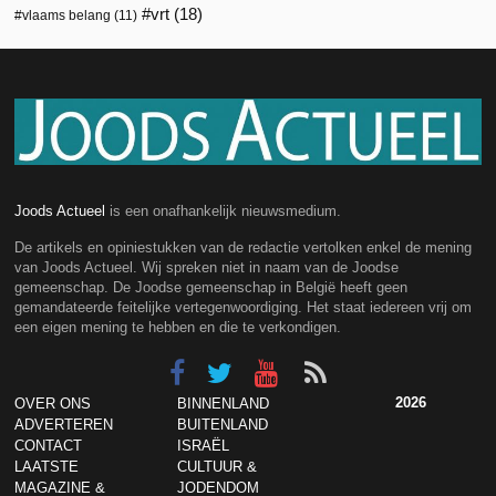
vrt
(18)
vlaams belang
(11)
Joods Actueel
is een onafhankelijk nieuwsmedium.
De artikels en opiniestukken van de redactie vertolken enkel de mening
van Joods Actueel. Wij spreken niet in naam van de Joodse
gemeenschap. De Joodse gemeenschap in België heeft geen
gemandateerde feitelijke vertegenwoordiging. Het staat iedereen vrij om
een eigen mening te hebben en die te verkondigen.
2026
OVER ONS
BINNENLAND
ADVERTEREN
BUITENLAND
CONTACT
ISRAËL
LAATSTE
CULTUUR &
MAGAZINE &
JODENDOM