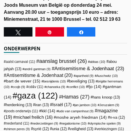
Joods Museum van België op donderdag 24 mei.
Aanvang 20.00 uur – toegangsprijs 10 euro – adres:
Miniemenstraat, 21 te 1000 Brussel – tel. 02 512 19 63
Tweet
Pin
Share
ONDERWERPEN
aanslag brussel
(26)
abou
aalst carnaval
(11)
abbas
(10)
Antisemitisme & Jodenhaat
(23)
jahjah
(13)
andré gantman
(9)
Antisemitisme & Jodenhaat
(20)
apartheid
(9)
Auschwitz
(10)
bart de wever
(15)
beveiliging
(13)
besnijdenis
(10)
brigitte herremans
fjo
(14)
gantman
cd&v
(11)
(10)
ccojb
(9)
chanoeka
(9)
conflict
(10)
gaza
(122)
Hamas
(27)
(14)
hans knoop
(13)
Israël
(17)
herdenking
(13)
iran
(13)
jan jambon
(10)
Jeruzalem
(9)
magazine
kkl
(14)
joods onderwijs
(11)
ludo van campenhout
(9)
(19)
michael freilich
(16)
moshe aryeh friedman
(14)
n-va
(12)
nederland
(11)
nederzettingen
(9)
negationisme
(10)
olympische spelen
(9)
veiligheid
(13)
syrië
(12)
unia
(12)
verkiezingen
(11)
shimon peres
(9)