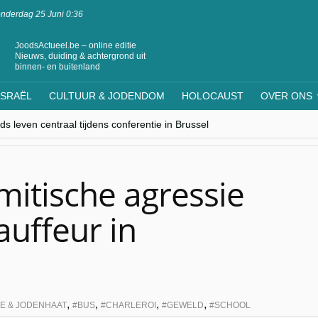
nderdag 25 Juni 0:36
JoodsActueel.be – online editie
Nieuws, duiding & achtergrond uit
binnen- en buitenland
ISRAËL
CULTUUR & JODENDOM
HOLOCAUST
OVER ONS
s leven centraal tijdens conferentie in Brussel
ere Westen minderheden begrijpt”, Jinnih Beels (Vooruit)
rassing van Oost-Europa
laagdenbank”
nwerking met Mishpacha voor kosher travel en simchas wereldwijd
mitische agressie
uffeur in
,
,
,
,
ME & JODENHAAT
BUS
CHARLEROI
GEWELD
SCHOOL