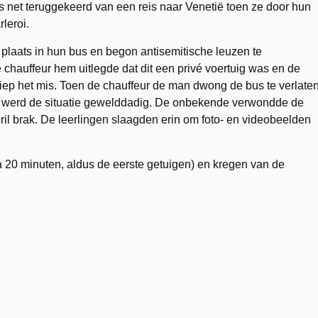
s net teruggekeerd van een reis naar Venetië toen ze door hun
leroi.
laats in hun bus en begon antisemitische leuzen te
hauffeur hem uitlegde dat dit een privé voertuig was en de
 liep het mis. Toen de chauffeur de man dwong de bus te verlaten
 en werd de situatie gewelddadig. De onbekende verwondde de
 bril brak. De leerlingen slaagden erin om foto- en videobeelden
a 20 minuten, aldus de eerste getuigen) en kregen van de