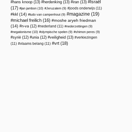
Israël
hans knoop
(13)
herdenking
(13)
iran
(13)
(17)
joods onderwijs
(11)
jan jambon
(10)
Jeruzalem
(9)
magazine
(19)
kkl
(14)
ludo van campenhout
(9)
michael freilich
(16)
moshe aryeh friedman
(14)
n-va
(12)
nederland
(11)
nederzettingen
(9)
negationisme
(10)
olympische spelen
(9)
shimon peres
(9)
veiligheid
(13)
syrië
(12)
unia
(12)
verkiezingen
vrt
(18)
(11)
vlaams belang
(11)