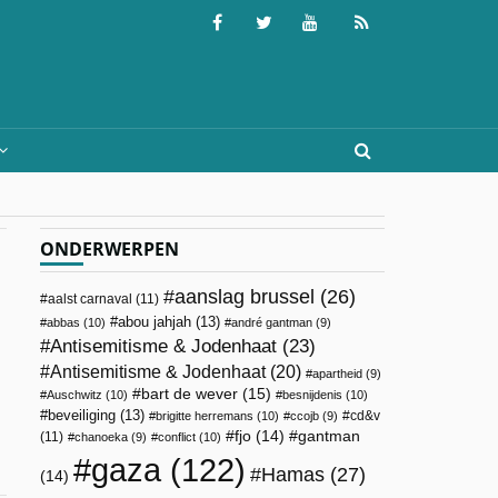
ONDERWERPEN
aanslag brussel
(26)
aalst carnaval
(11)
abou jahjah
(13)
abbas
(10)
andré gantman
(9)
Antisemitisme & Jodenhaat
(23)
Antisemitisme & Jodenhaat
(20)
apartheid
(9)
bart de wever
(15)
Auschwitz
(10)
besnijdenis
(10)
beveiliging
(13)
cd&v
brigitte herremans
(10)
ccojb
(9)
fjo
(14)
gantman
(11)
chanoeka
(9)
conflict
(10)
gaza
(122)
Hamas
(27)
(14)