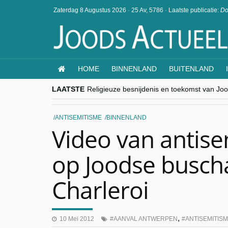
Zaterdag 8 Augustus 2026
·
25 Av, 5786
·
Laatste publicatie:
Do
HOME
BINNENLAND
BUITENLAND
LAATSTE
Religieuze besnijdenis en toekomst van Jood
“Besnijdenisdebat toont hoe moeilijk seculi
CITYTRIP | ROEMENIË – Boekarest: de ver
“Vandaag zit elke Jood in België op de bek
ANTISEMITISME
BINNENLAND
goKosher lanceert nieuwe website en same
Video van antise
op Joodse buscha
Charleroi
,
10 Mei 2012
AANVAL ANTWERPEN
ANTISEMITIS