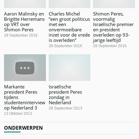
Aaron Malinsky en
Charles Michel
Shimon Peres,
Brigitte Herremans
“een groot politicus
voormalig
op VRT over
met een
Israëlische premier
Shimon Peres
onvermoeibare
en president
inzet voor de vrede
overleden op 93-
29 September 2016
is overleden”
jarige leeftijd
28 September 2016
28 September 2016
Markante
Israëlische
president Peres
president Peres
tijdens
zondag in
studenteninterview
Nederland
op Nederland 3
28 September 2013
13 Oktober 2013
ONDERWERPEN