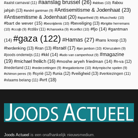
aanslag brussel
(26)
abou
aalst carnaval
(11)
abbas
(10)
Antisemitisme & Jodenhaat
(23)
jahjah
(13)
andré gantman
(9)
Antisemitisme & Jodenhaat
(20)
apartheid
(9)
Auschwitz
(10)
bart de wever
(15)
beveiliging
(13)
besnijdenis
(10)
brigitte herremans
fjo
(14)
gantman
cd&v
(11)
(10)
ccojb
(9)
chanoeka
(9)
conflict
(10)
gaza
(122)
Hamas
(27)
(14)
hans knoop
(13)
Israël
(17)
herdenking
(13)
iran
(13)
jan jambon
(10)
Jeruzalem
(9)
magazine
kkl
(14)
joods onderwijs
(11)
ludo van campenhout
(9)
(19)
michael freilich
(16)
moshe aryeh friedman
(14)
n-va
(12)
nederland
(11)
nederzettingen
(9)
negationisme
(10)
olympische spelen
(9)
veiligheid
(13)
syrië
(12)
unia
(12)
verkiezingen
(11)
shimon peres
(9)
vrt
(18)
vlaams belang
(11)
Joods Actueel
is een onafhankelijk nieuwsmedium.