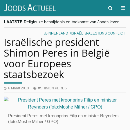
LAATSTE
Religieuze besnijdenis en toekomst van Joods leven centraal tijdens conferentie in Brussel
“Besnijdenisdebat toont hoe moeilijk seculiere Westen minderheden begrijpt”, Jinnih Beels (Vooruit)
CITYTRIP | ROEMENIË – Boekarest: de verrassing van Oost-Europa
BINNENLAND
ISRAËL
PALESTIJNS CONFLICT
“Vandaag zit elke Jood in België op de beklaagdenbank”
Israëlische president
goKosher lanceert nieuwe website en samenwerking met Mishpacha voor kosher travel en simchas wereldwijd
Shimon Peres in België
voor Europees
staatsbezoek
6 Maart 2013
SHIMON PERES
President Peres met kroonprins Filip en minister Reynders
(foto:Moshe Milner / GPO)