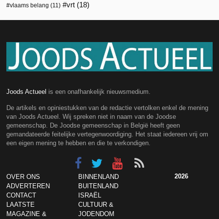
vrt
(18)
vlaams belang
(11)
Joods Actueel
is een onafhankelijk nieuwsmedium.
De artikels en opiniestukken van de redactie vertolken enkel de mening
van Joods Actueel. Wij spreken niet in naam van de Joodse
gemeenschap. De Joodse gemeenschap in België heeft geen
gemandateerde feitelijke vertegenwoordiging. Het staat iedereen vrij om
een eigen mening te hebben en die te verkondigen.
2026
OVER ONS
BINNENLAND
ADVERTEREN
BUITENLAND
CONTACT
ISRAËL
LAATSTE
CULTUUR &
MAGAZINE &
JODENDOM