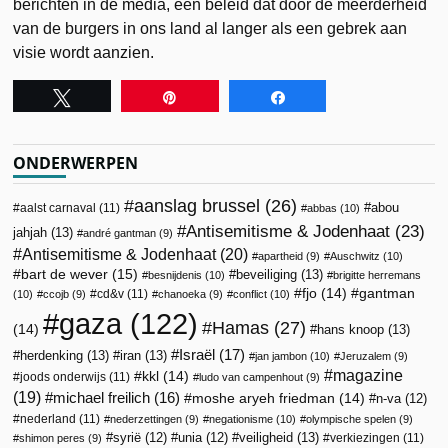
berichten in de media, een beleid dat door de meerderheid
van de burgers in ons land al langer als een gebrek aan
visie wordt aanzien.
Tweet
Pin
Share
ONDERWERPEN
aanslag brussel
(26)
abou
aalst carnaval
(11)
abbas
(10)
Antisemitisme & Jodenhaat
(23)
jahjah
(13)
andré gantman
(9)
Antisemitisme & Jodenhaat
(20)
apartheid
(9)
Auschwitz
(10)
bart de wever
(15)
beveiliging
(13)
besnijdenis
(10)
brigitte herremans
fjo
(14)
gantman
cd&v
(11)
(10)
ccojb
(9)
chanoeka
(9)
conflict
(10)
gaza
(122)
Hamas
(27)
(14)
hans knoop
(13)
Israël
(17)
herdenking
(13)
iran
(13)
jan jambon
(10)
Jeruzalem
(9)
magazine
kkl
(14)
joods onderwijs
(11)
ludo van campenhout
(9)
(19)
michael freilich
(16)
moshe aryeh friedman
(14)
n-va
(12)
nederland
(11)
nederzettingen
(9)
negationisme
(10)
olympische spelen
(9)
veiligheid
(13)
syrië
(12)
unia
(12)
verkiezingen
(11)
shimon peres
(9)