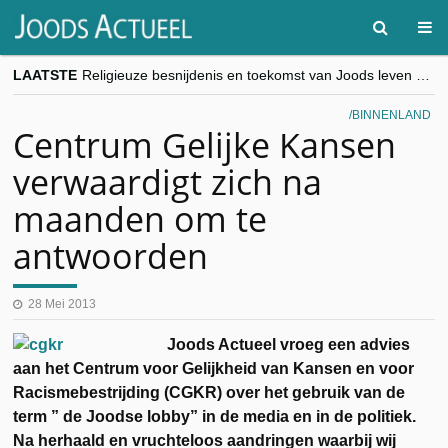
LAATSTE
Religieuze besnijdenis en toekomst van Joods leven centraal tijdens conferentie in Brussel
“Besnijdenisdebat toont hoe moeilijk seculiere Westen minderheden begrijpt”, Jinnih Beels (Vooruit)
CITYTRIP | ROEMENIË – Boekarest: de verrassing van Oost-Europa
BINNENLAND
“Vandaag zit elke Jood in België op de beklaagdenbank”
Centrum Gelijke Kansen
goKosher lanceert nieuwe website en samenwerking met Mishpacha voor kosher travel en simchas wereldwijd
verwaardigt zich na
maanden om te
antwoorden
28 Mei 2013
Joods Actueel vroeg een advies
aan het Centrum voor Gelijkheid van Kansen en voor
Racismebestrijding (CGKR) over het gebruik van de
term ” de Joodse lobby” in de media en in de politiek.
Na herhaald en vruchteloos aandringen waarbij wij