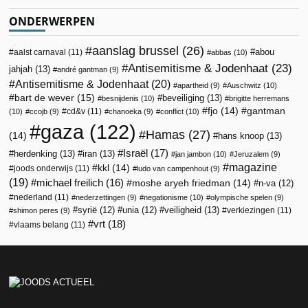
ONDERWERPEN
aanslag brussel
(26)
abou
aalst carnaval
(11)
abbas
(10)
Antisemitisme & Jodenhaat
(23)
jahjah
(13)
andré gantman
(9)
Antisemitisme & Jodenhaat
(20)
apartheid
(9)
Auschwitz
(10)
bart de wever
(15)
beveiliging
(13)
besnijdenis
(10)
brigitte herremans
fjo
(14)
gantman
cd&v
(11)
(10)
ccojb
(9)
chanoeka
(9)
conflict
(10)
gaza
(122)
Hamas
(27)
(14)
hans knoop
(13)
Israël
(17)
herdenking
(13)
iran
(13)
jan jambon
(10)
Jeruzalem
(9)
magazine
kkl
(14)
joods onderwijs
(11)
ludo van campenhout
(9)
(19)
michael freilich
(16)
moshe aryeh friedman
(14)
n-va
(12)
nederland
(11)
nederzettingen
(9)
negationisme
(10)
olympische spelen
(9)
veiligheid
(13)
syrië
(12)
unia
(12)
verkiezingen
(11)
shimon peres
(9)
vrt
(18)
vlaams belang
(11)