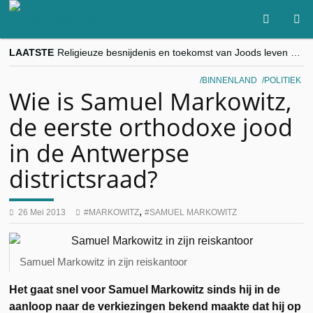
LAATSTE
Religieuze besnijdenis en toekomst van Joods leven centraal tijdens conferentie in Brussel
“Besnijdenisdebat toont hoe moeilijk seculiere Westen minderheden begrijpt”, Jinnih Beels (Vooruit)
CITYTRIP | ROEMENIË – Boekarest: de verrassing van Oost-Europa
BINNENLAND
POLITIEK
“Vandaag zit elke Jood in België op de beklaagdenbank”
Wie is Samuel Markowitz,
goKosher lanceert nieuwe website en samenwerking met Mishpacha voor kosher travel en simchas wereldwijd
de eerste orthodoxe jood
in de Antwerpse
districtsraad?
,
26 Mei 2013
MARKOWITZ
SAMUEL MARKOWITZ
Samuel Markowitz in zijn reiskantoor
Het gaat snel voor Samuel Markowitz sinds hij in de
aanloop naar de verkiezingen bekend maakte dat hij op