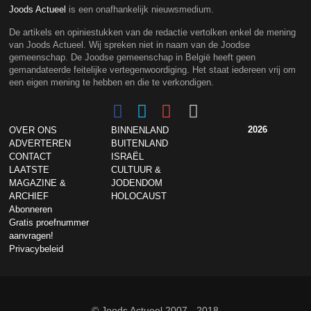
Joods Actueel
is een onafhankelijk nieuwsmedium.
De artikels en opiniestukken van de redactie vertolken enkel de mening
van Joods Actueel. Wij spreken niet in naam van de Joodse
gemeenschap. De Joodse gemeenschap in België heeft geen
gemandateerde feitelijke vertegenwoordiging. Het staat iedereen vrij om
een eigen mening te hebben en die te verkondigen.
2026
OVER ONS
BINNENLAND
ADVERTEREN
BUITENLAND
CONTACT
ISRAËL
LAATSTE
CULTUUR &
MAGAZINE &
JODENDOM
ARCHIEF
HOLOCAUST
Abonneren
Gratis proefnummer
aanvragen!
Privacybeleid
© Joods Actueel 2007 - 2018