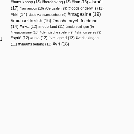
Israël
hans knoop
(13)
herdenking
(13)
iran
(13)
(17)
joods onderwijs
(11)
jan jambon
(10)
Jeruzalem
(9)
magazine
(19)
kkl
(14)
ludo van campenhout
(9)
michael freilich
(16)
moshe aryeh friedman
(14)
n-va
(12)
nederland
(11)
nederzettingen
(9)
negationisme
(10)
olympische spelen
(9)
shimon peres
(9)
veiligheid
(13)
syrië
(12)
unia
(12)
verkiezingen
t
vrt
(18)
(11)
vlaams belang
(11)