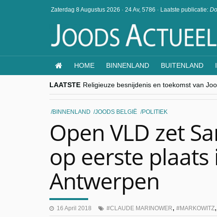
Zaterdag 8 Augustus 2026
·
24 Av, 5786
·
Laatste publicatie:
Do
HOME
BINNENLAND
BUITENLAND
LAATSTE
Religieuze besnijdenis en toekomst van Jood
“Besnijdenisdebat toont hoe moeilijk seculi
CITYTRIP | ROEMENIË – Boekarest: de ver
“Vandaag zit elke Jood in België op de bek
BINNENLAND
JOODS BELGIË
POLITIEK
goKosher lanceert nieuwe website en same
Open VLD zet S
op eerste plaats i
Antwerpen
,
16 April 2018
CLAUDE MARINOWER
MARKOWITZ