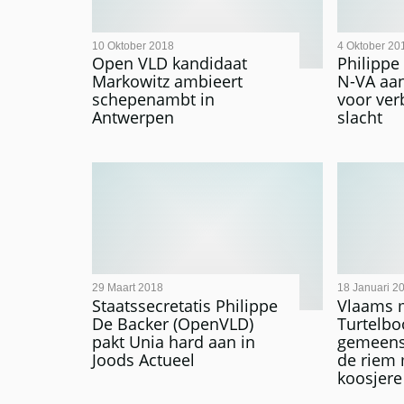
10 Oktober 2018
4 Oktober 20
Open VLD kandidaat
Philippe
Markowitz ambieert
N-VA aan
schepenambt in
voor ver
Antwerpen
slacht
29 Maart 2018
18 Januari 2
Staatssecretatis Philippe
Vlaams m
De Backer (OpenVLD)
Turtelbo
pakt Unia hard aan in
gemeens
Joods Actueel
de riem 
koosjere