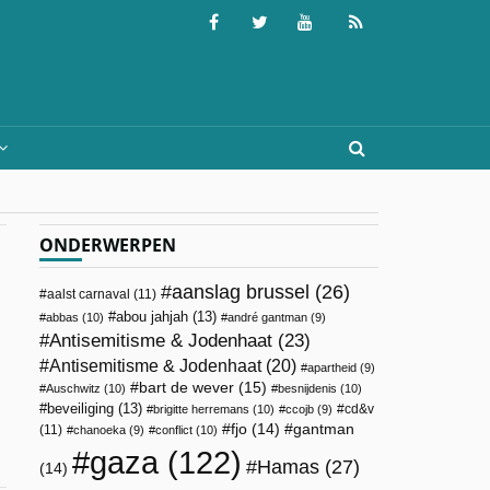
ONDERWERPEN
aanslag brussel
(26)
aalst carnaval
(11)
abou jahjah
(13)
abbas
(10)
andré gantman
(9)
Antisemitisme & Jodenhaat
(23)
Antisemitisme & Jodenhaat
(20)
apartheid
(9)
bart de wever
(15)
Auschwitz
(10)
besnijdenis
(10)
beveiliging
(13)
cd&v
brigitte herremans
(10)
ccojb
(9)
fjo
(14)
gantman
(11)
chanoeka
(9)
conflict
(10)
gaza
(122)
Hamas
(27)
(14)