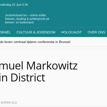
nderdag 25 Juni 0:36
JoodsActueel.be – online editie
Nieuws, duiding & achtergrond uit
binnen- en buitenland
ISRAËL
CULTUUR & JODENDOM
HOLOCAUST
OVER ONS
s leven centraal tijdens conferentie in Brussel
ere Westen minderheden begrijpt”, Jinnih Beels (Vooruit)
rassing van Oost-Europa
laagdenbank”
nwerking met Mishpacha voor kosher travel en simchas wereldwijd
amuel Markowitz
n District
,
OPEN VLD