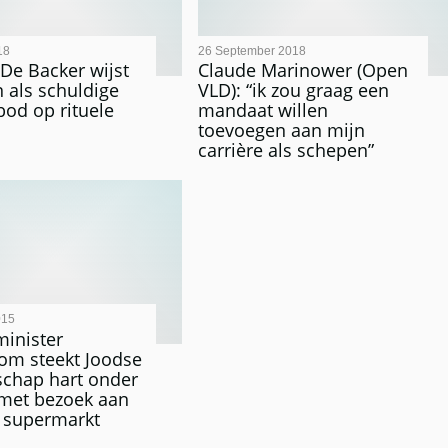
18
26 September 2018
 De Backer wijst
Claude Marinower (Open
 als schuldige
VLD): “ik zou graag een
bod op rituele
mandaat willen
toevoegen aan mijn
carrière als schepen”
015
inister
om steekt Joodse
chap hart onder
met bezoek aan
 supermarkt