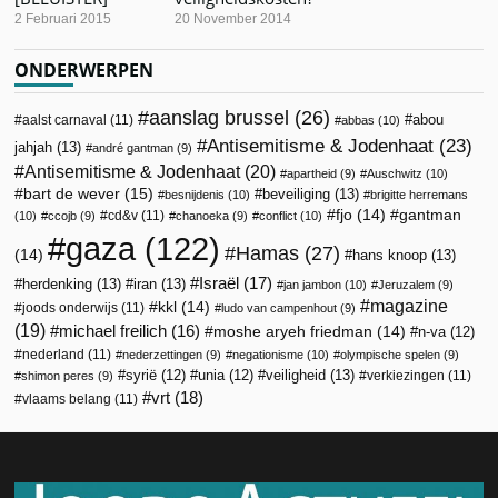
2 Februari 2015
20 November 2014
ONDERWERPEN
aanslag brussel
(26)
abou
aalst carnaval
(11)
abbas
(10)
Antisemitisme & Jodenhaat
(23)
jahjah
(13)
andré gantman
(9)
Antisemitisme & Jodenhaat
(20)
apartheid
(9)
Auschwitz
(10)
bart de wever
(15)
beveiliging
(13)
besnijdenis
(10)
brigitte herremans
fjo
(14)
gantman
cd&v
(11)
(10)
ccojb
(9)
chanoeka
(9)
conflict
(10)
gaza
(122)
Hamas
(27)
(14)
hans knoop
(13)
Israël
(17)
herdenking
(13)
iran
(13)
jan jambon
(10)
Jeruzalem
(9)
magazine
kkl
(14)
joods onderwijs
(11)
ludo van campenhout
(9)
(19)
michael freilich
(16)
moshe aryeh friedman
(14)
n-va
(12)
nederland
(11)
nederzettingen
(9)
negationisme
(10)
olympische spelen
(9)
veiligheid
(13)
syrië
(12)
unia
(12)
verkiezingen
(11)
shimon peres
(9)
vrt
(18)
vlaams belang
(11)