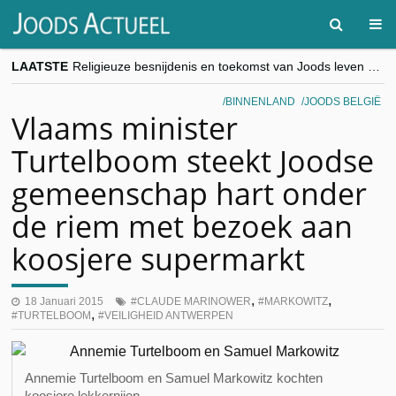
LAATSTE
Religieuze besnijdenis en toekomst van Joods leven centraal tijdens conferentie in Brussel
“Besnijdenisdebat toont hoe moeilijk seculiere Westen minderheden begrijpt”, Jinnih Beels (Vooruit)
CITYTRIP | ROEMENIË – Boekarest: de verrassing van Oost-Europa
BINNENLAND
JOODS BELGIË
“Vandaag zit elke Jood in België op de beklaagdenbank”
Vlaams minister
goKosher lanceert nieuwe website en samenwerking met Mishpacha voor kosher travel en simchas wereldwijd
Turtelboom steekt Joodse
gemeenschap hart onder
de riem met bezoek aan
koosjere supermarkt
,
,
18 Januari 2015
CLAUDE MARINOWER
MARKOWITZ
,
TURTELBOOM
VEILIGHEID ANTWERPEN
Annemie Turtelboom en Samuel Markowitz kochten
koosjere lekkernijen