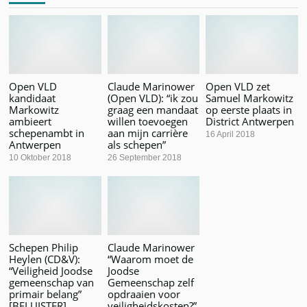
Open VLD
Claude Marinower
Open VLD zet
kandidaat
(Open VLD): “ik zou
Samuel Markowitz
Markowitz
graag een mandaat
op eerste plaats in
ambieert
willen toevoegen
District Antwerpen
schepenambt in
aan mijn carrière
16 April 2018
Antwerpen
als schepen”
10 Oktober 2018
26 September 2018
Schepen Philip
Claude Marinower
Heylen (CD&V):
“Waarom moet de
“Veiligheid Joodse
Joodse
gemeenschap van
Gemeenschap zelf
primair belang”
opdraaien voor
[BELUISTER]
veiligheidskosten?”