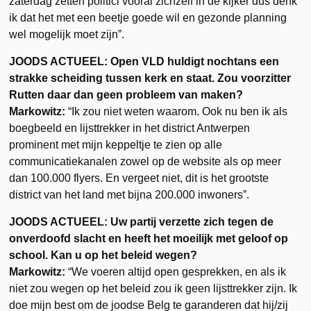
zaterdag zetten politici vooral zichzelf in de kijker dus denk
ik dat het met een beetje goede wil en gezonde planning
wel mogelijk moet zijn”.
JOODS ACTUEEL: Open VLD huldigt nochtans een
strakke scheiding tussen kerk en staat. Zou voorzitter
Rutten daar dan geen probleem van maken?
Markowitz:
“Ik zou niet weten waarom. Ook nu ben ik als
boegbeeld en lijsttrekker in het district Antwerpen
prominent met mijn keppeltje te zien op alle
communicatiekanalen zowel op de website als op meer
dan 100.000 flyers. En vergeet niet, dit is het grootste
district van het land met bijna 200.000 inwoners”.
JOODS ACTUEEL: Uw partij verzette zich tegen de
onverdoofd slacht en heeft het moeilijk met geloof op
school. Kan u op het beleid wegen?
Markowitz:
“We voeren altijd open gesprekken, en als ik
niet zou wegen op het beleid zou ik geen lijsttrekker zijn. Ik
doe mijn best om de joodse Belg te garanderen dat hij/zij