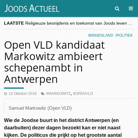
LAATSTE
Religieuze besnijdenis en toekomst van Joods leven centraal tijdens conferentie in Brussel
“Besnijdenisdebat toont hoe moeilijk seculiere Westen minderheden begrijpt”, Jinnih Beels (Vooruit)
CITYTRIP | ROEMENIË – Boekarest: de verrassing van Oost-Europa
BINNENLAND
POLITIEK
“Vandaag zit elke Jood in België op de beklaagdenbank”
Open VLD kandidaat
goKosher lanceert nieuwe website en samenwerking met Mishpacha voor kosher travel en simchas wereldwijd
Markowitz ambieert
schepenambt in
Antwerpen
,
10 Oktober 2018
MARKOWITZ
OPENVLD
Samuel Markowitz (Open VLD)
Wie de Joodse buurt in het district Antwerpen (en
daarbuiten) dezer dagen bezoekt kan er niet naast
kijken. De politicus die prijkt op het grootste aantal