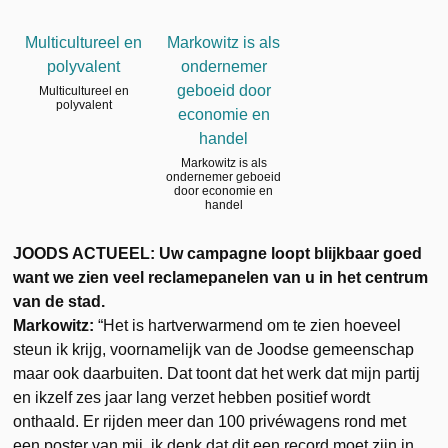
Multicultureel en
Markowitz is als
polyvalent
ondernemer
geboeid door
Multicultureel en
polyvalent
economie en
handel
Markowitz is als
ondernemer geboeid
door economie en
handel
JOODS ACTUEEL:
Uw campagne loopt blijkbaar goed
want we zien veel reclamepanelen van u in het centrum
van de stad.
Markowitz:
“Het is hartverwarmend om te zien hoeveel
steun ik krijg, voornamelijk van de Joodse gemeenschap
maar ook daarbuiten. Dat toont dat het werk dat mijn partij
en ikzelf zes jaar lang verzet hebben positief wordt
onthaald. Er rijden meer dan 100 privéwagens rond met
een poster van mij, ik denk dat dit een record moet zijn in