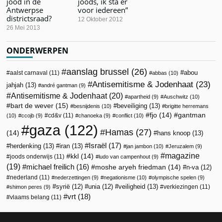
jood in de
joods, ik sta er
Antwerpse
voor iedereen”
districtsraad?
12 Oktober 2012
26 Mei 2013
ONDERWERPEN
aanslag brussel
(26)
abou
aalst carnaval
(11)
abbas
(10)
Antisemitisme & Jodenhaat
(23)
jahjah
(13)
andré gantman
(9)
Antisemitisme & Jodenhaat
(20)
apartheid
(9)
Auschwitz
(10)
bart de wever
(15)
beveiliging
(13)
besnijdenis
(10)
brigitte herremans
fjo
(14)
gantman
cd&v
(11)
(10)
ccojb
(9)
chanoeka
(9)
conflict
(10)
gaza
(122)
Hamas
(27)
(14)
hans knoop
(13)
Israël
(17)
herdenking
(13)
iran
(13)
jan jambon
(10)
Jeruzalem
(9)
magazine
kkl
(14)
joods onderwijs
(11)
ludo van campenhout
(9)
(19)
michael freilich
(16)
moshe aryeh friedman
(14)
n-va
(12)
nederland
(11)
nederzettingen
(9)
negationisme
(10)
olympische spelen
(9)
veiligheid
(13)
syrië
(12)
unia
(12)
verkiezingen
(11)
shimon peres
(9)
vrt
(18)
vlaams belang
(11)