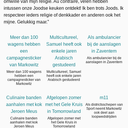
omwille van mijn religie. Au contraire, velen hebben
intussen onze Joodse keuken ontdekt! Ik ben trots Joods. Ik
respecteer ieders religie of denkkader en anderen ook het
mijne. Gelukkig maar.”
Meer dan 100
Multicultureel,
Als ambulancier
wagens hebben
Samuel heeft ook
bij de aanslagen
een
enkele jaren
in Zaventem
campagnesticker
Arabisch
Als ambulancier bij de
aanslagen in Zaventem
van Markowitz
gestudeerd
Meer dan 100 wagens
Multicultureel, Samuel
hebben een
heeft ook enkele jaren
campagnesticker van
Arabisch gestudeerd
Markowitz
Culinaire banden
Afgelopen zomer
m11
aanhalen met kok
met het Gele Kruis
Als districtsschepen van
Sport neemt Markowitz
Jeroen Meus
in Tomorrowland
ook deel aan
loopwedstrijden
Culinaire banden
Afgelopen zomer met
aanhalen met kok
het Gele Kruis in
Jeroen Meus
Tomorrowland