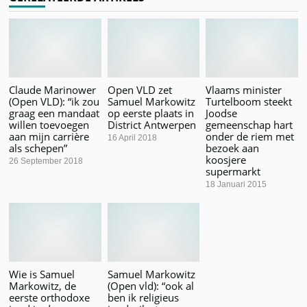
Claude Marinower
Open VLD zet
Vlaams minister
(Open VLD): “ik zou
Samuel Markowitz
Turtelboom steekt
graag een mandaat
op eerste plaats in
Joodse
willen toevoegen
District Antwerpen
gemeenschap hart
aan mijn carrière
onder de riem met
16 April 2018
als schepen”
bezoek aan
koosjere
26 September 2018
supermarkt
18 Januari 2015
Wie is Samuel
Samuel Markowitz
Markowitz, de
(Open vld): “ook al
eerste orthodoxe
ben ik religieus