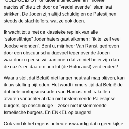
“USEFUL IDIOT” of Idiote Intellectueel en “morele
narcissist” die zich door de “vredelievende” Islam laat
strikken. De Joden zijn altijd schuldig en de Palestijnen
steeds de slachtoffers, wat ze ook doen.
Ik wacht tot u met de klassieke repliek van alle
“salonsfähige” Jodenhaters gaat afkomen : “ik tel zelf veel
Joodse vrienden”. Bent u, mijnheer Van Ranst, gedreven
door een obscuur schuldgevoel tegenover de Joden
waardoor u per se wil aantonen dat ze niet beter zijn dan
de nazi’s en daarom hun lot (de Holocaust) verdienden?
Waar u stelt dat België niet langer neutraal mag blijven, kan
ik uw stelling bijtreden. Het wordt immers tijd dat België de
dubbele oorlogsmisdaden van Hamas, nml. raketten
afvuren vanachter al dan niet instemmende Palestijnse
burgers, op onschuldige – zeker niet instemmende –
Israëlische burgers. En ENKEL op burgers!
Ook vind ik het ergens betreurenswaardig dat u geen kijkje