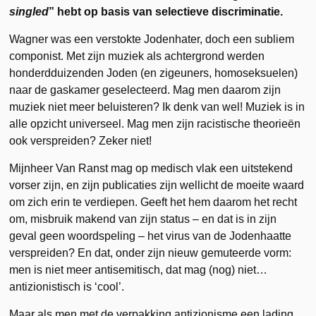
singled
” hebt op basis van selectieve discriminatie.
Wagner was een verstokte Jodenhater, doch een subliem
componist. Met zijn muziek als achtergrond werden
honderdduizenden Joden (en zigeuners, homoseksuelen)
naar de gaskamer geselecteerd. Mag men daarom zijn
muziek niet meer beluisteren?
Ik denk van wel! Muziek is in
alle opzicht universeel. Mag men zijn racistische theorieën
ook verspreiden? Zeker niet!
Mijnheer Van Ranst mag op medisch vlak een uitstekend
vorser zijn, en zijn publicaties zijn wellicht de moeite waard
om zich erin te verdiepen. Geeft het hem daarom het recht
om, misbruik makend van zijn status – en dat is in zijn
geval geen woordspeling – het virus van de Jodenhaatte
verspreiden? En dat, onder zijn nieuw gemuteerde vorm:
men is niet meer antisemitisch, dat mag (nog) niet…
antizionistisch is ‘cool’.
Maar als men met de verpakking antizionisme een lading