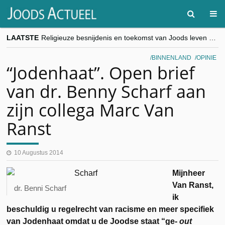
LAATSTE
Religieuze besnijdenis en toekomst van Joods leven centraal tijdens conferentie in Brussel
“Besnijdenisdebat toont hoe moeilijk seculiere Westen minderheden begrijpt”, Jinnih Beels (Vooruit)
CITYTRIP | ROEMENIË – Boekarest: de verrassing van Oost-Europa
BINNENLAND
OPINIE
“Vandaag zit elke Jood in België op de beklaagdenbank”
“Jodenhaat”. Open brief
goKosher lanceert nieuwe website en samenwerking met Mishpacha voor kosher travel en simchas wereldwijd
van dr. Benny Scharf aan
zijn collega Marc Van
Ranst
10 Augustus 2014
Mijnheer
Van Ranst,
dr. Benni Scharf
ik
beschuldig u regelrecht van racisme en meer specifiek
van Jodenhaat omdat u de Joodse staat “ge-
out