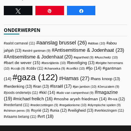
Tweet
Pin
Share
ONDERWERPEN
aanslag brussel
(26)
abou
aalst carnaval
(11)
abbas
(10)
Antisemitisme & Jodenhaat
(23)
jahjah
(13)
andré gantman
(9)
Antisemitisme & Jodenhaat
(20)
apartheid
(9)
Auschwitz
(10)
bart de wever
(15)
beveiliging
(13)
besnijdenis
(10)
brigitte herremans
fjo
(14)
gantman
cd&v
(11)
(10)
ccojb
(9)
chanoeka
(9)
conflict
(10)
gaza
(122)
Hamas
(27)
(14)
hans knoop
(13)
Israël
(17)
herdenking
(13)
iran
(13)
jan jambon
(10)
Jeruzalem
(9)
magazine
kkl
(14)
joods onderwijs
(11)
ludo van campenhout
(9)
(19)
michael freilich
(16)
moshe aryeh friedman
(14)
n-va
(12)
nederland
(11)
nederzettingen
(9)
negationisme
(10)
olympische spelen
(9)
veiligheid
(13)
syrië
(12)
unia
(12)
verkiezingen
(11)
shimon peres
(9)
vrt
(18)
vlaams belang
(11)