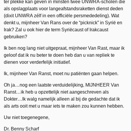
ter plekke kan geven in minsten twee UNWRA-scholen die
als opslagplaats voor langeafstandsraketten dienst deden
(dixit UNWRA zélf in een officiële persmededeling). Wat
denkt u, mijnheer Van Rans over de “picknick” in Syrië en
Irak? Zal u ook hier de term Syriëcaust of Irakcaust
gebruiken?
Ik ben nog lang niet uitgepraat, mijnheer Van Rast, maar ik
geloof dat ik nu beter te doen heb dan u van repliek te
dienen voor verderfelijk initiatief.
Ik, mijnheer Van Ranst, moet nu patiënten gaan helpen.
Oh ja…nog een laatste verduidelijking, MIJNHEER Van
Ranst…ik heb u opzettelijk niet aangeschreven als
Dokter…Ik walg namelijk alleen al bij de gedachte dat ik
als arts ooit met u maar iets te maken zou kunnen hebben.
Uw niet toegenegene,
Dr. Benny Scharf