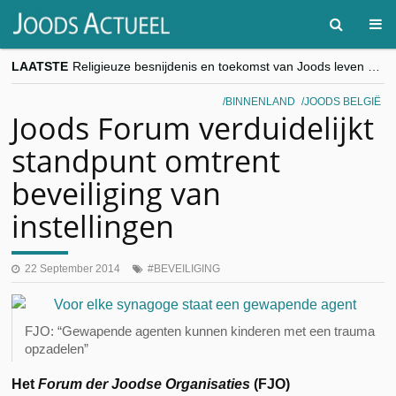
LAATSTE
Religieuze besnijdenis en toekomst van Joods leven centraal tijdens conferentie in Brussel
“Besnijdenisdebat toont hoe moeilijk seculiere Westen minderheden begrijpt”, Jinnih Beels (Vooruit)
CITYTRIP | ROEMENIË – Boekarest: de verrassing van Oost-Europa
BINNENLAND
JOODS BELGIË
“Vandaag zit elke Jood in België op de beklaagdenbank”
Joods Forum verduidelijkt
goKosher lanceert nieuwe website en samenwerking met Mishpacha voor kosher travel en simchas wereldwijd
standpunt omtrent
beveiliging van
instellingen
22 September 2014
BEVEILIGING
FJO: “Gewapende agenten kunnen kinderen met een trauma
opzadelen”
Het
Forum der Joodse Organisaties
(FJO)