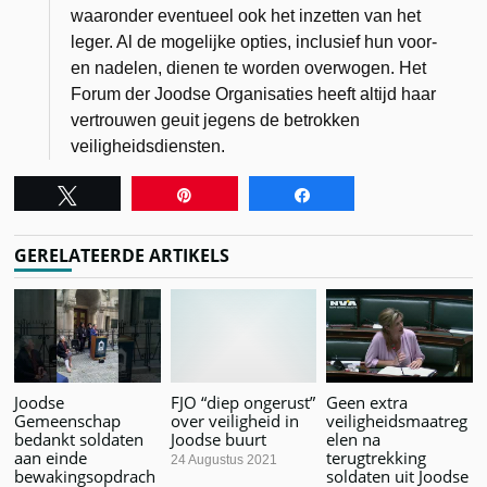
waaronder eventueel ook het inzetten van het
leger. Al de mogelijke opties, inclusief hun voor-
en nadelen, dienen te worden overwogen. Het
Forum der Joodse Organisaties
heeft altijd haar
vertrouwen geuit jegens de betrokken
veiligheidsdiensten.
Tweet
Pin
Share
GERELATEERDE ARTIKELS
Joodse
FJO “diep ongerust”
Geen extra
Gemeenschap
over veiligheid in
veiligheidsmaatreg
bedankt soldaten
Joodse buurt
elen na
aan einde
terugtrekking
24 Augustus 2021
bewakingsopdrach
soldaten uit Joodse