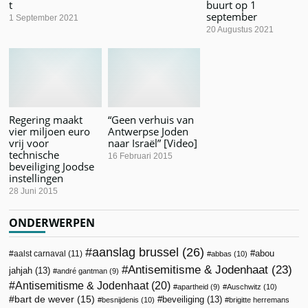
t
buurt op 1
september
1 September 2021
20 Augustus 2021
Regering maakt
“Geen verhuis van
vier miljoen euro
Antwerpse Joden
vrij voor
naar Israël” [Video]
technische
16 Februari 2015
beveiliging Joodse
instellingen
28 Juni 2015
ONDERWERPEN
aanslag brussel
(26)
abou
aalst carnaval
(11)
abbas
(10)
Antisemitisme & Jodenhaat
(23)
jahjah
(13)
andré gantman
(9)
Antisemitisme & Jodenhaat
(20)
apartheid
(9)
Auschwitz
(10)
bart de wever
(15)
beveiliging
(13)
besnijdenis
(10)
brigitte herremans