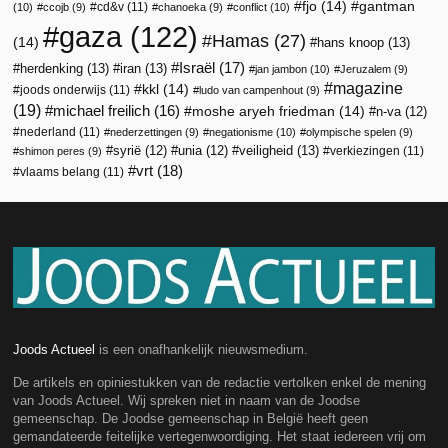
fjo
(14)
gantman
cd&v
(11)
(10)
ccojb
(9)
chanoeka
(9)
conflict
(10)
gaza
(122)
Hamas
(27)
(14)
hans knoop
(13)
Israël
(17)
herdenking
(13)
iran
(13)
jan jambon
(10)
Jeruzalem
(9)
magazine
kkl
(14)
joods onderwijs
(11)
ludo van campenhout
(9)
(19)
michael freilich
(16)
moshe aryeh friedman
(14)
n-va
(12)
nederland
(11)
nederzettingen
(9)
negationisme
(10)
olympische spelen
(9)
veiligheid
(13)
syrië
(12)
unia
(12)
verkiezingen
(11)
shimon peres
(9)
vrt
(18)
vlaams belang
(11)
Joods Actueel
is een onafhankelijk nieuwsmedium.
De artikels en opiniestukken van de redactie vertolken enkel de mening
van Joods Actueel. Wij spreken niet in naam van de Joodse
gemeenschap. De Joodse gemeenschap in België heeft geen
gemandateerde feitelijke vertegenwoordiging. Het staat iedereen vrij om