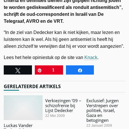
criteria en definities dienen zijn gifpijlen richting joden
te worden gediskwalificeerd als ronduit antisemitisch”,
schrijft de oud-correspondent in Israël van De
Telegraaf, AVRO en de VRT.
“In de ziel van Dedecker kan ik niet kijken, maar lezen en
luisteren kan ik wel. Als hij geen antisemiet is heeft hij
alleen zichzelf te verwijten dat hij er voor wordt aangezien”.
Lees het hele opiniestuk op de site van
Knack
.
Tweet
Pin
1
Share
GERELATEERDE ARTIKELS
Verkiezingen ’09 –
Exclusief: Jurgen
schizofrenie bij
Verstrepen over
Lijst Dedecker
politiek, Israël,
Gaza en
22 Mei 2009
betogingen
Luckas Vander
22 Januari 2009