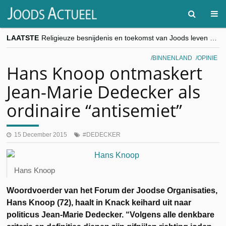
LAATSTE
Religieuze besnijdenis en toekomst van Joods leven centraal tijdens conferentie in Brussel
“Besnijdenisdebat toont hoe moeilijk seculiere Westen minderheden begrijpt”, Jinnih Beels (Vooruit)
CITYTRIP | ROEMENIË – Boekarest: de verrassing van Oost-Europa
BINNENLAND
OPINIE
“Vandaag zit elke Jood in België op de beklaagdenbank”
Hans Knoop ontmaskert
goKosher lanceert nieuwe website en samenwerking met Mishpacha voor kosher travel en simchas wereldwijd
Jean-Marie Dedecker als
ordinaire “antisemiet”
15 December 2015
DEDECKER
Hans Knoop
Woordvoerder van het Forum der Joodse Organisaties,
Hans Knoop (72), haalt in Knack keihard uit naar
politicus Jean-Marie Dedecker. “Volgens alle denkbare