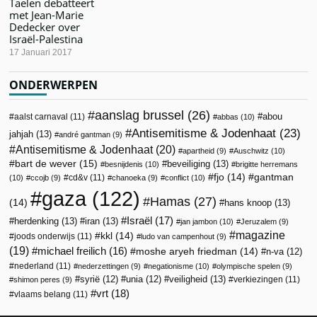
Taelen debatteert
met Jean-Marie
Dedecker over
Israël-Palestina
17 Januari 2017
ONDERWERPEN
aanslag brussel
(26)
abou
aalst carnaval
(11)
abbas
(10)
Antisemitisme & Jodenhaat
(23)
jahjah
(13)
andré gantman
(9)
Antisemitisme & Jodenhaat
(20)
apartheid
(9)
Auschwitz
(10)
bart de wever
(15)
beveiliging
(13)
besnijdenis
(10)
brigitte herremans
fjo
(14)
gantman
cd&v
(11)
(10)
ccojb
(9)
chanoeka
(9)
conflict
(10)
gaza
(122)
Hamas
(27)
(14)
hans knoop
(13)
Israël
(17)
herdenking
(13)
iran
(13)
jan jambon
(10)
Jeruzalem
(9)
magazine
kkl
(14)
joods onderwijs
(11)
ludo van campenhout
(9)
(19)
michael freilich
(16)
moshe aryeh friedman
(14)
n-va
(12)
nederland
(11)
nederzettingen
(9)
negationisme
(10)
olympische spelen
(9)
veiligheid
(13)
syrië
(12)
unia
(12)
verkiezingen
(11)
shimon peres
(9)
vrt
(18)
vlaams belang
(11)