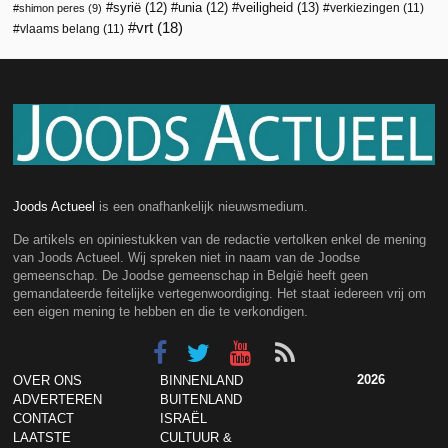
veiligheid
(13)
syrië
(12)
unia
(12)
verkiezingen
(11)
shimon peres
(9)
vrt
(18)
vlaams belang
(11)
Joods Actueel
is een onafhankelijk nieuwsmedium.
De artikels en opiniestukken van de redactie vertolken enkel de mening
van Joods Actueel. Wij spreken niet in naam van de Joodse
gemeenschap. De Joodse gemeenschap in België heeft geen
gemandateerde feitelijke vertegenwoordiging. Het staat iedereen vrij om
een eigen mening te hebben en die te verkondigen.
2026
OVER ONS
BINNENLAND
ADVERTEREN
BUITENLAND
CONTACT
ISRAËL
LAATSTE
CULTUUR &