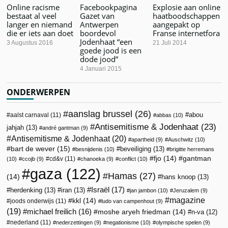
Online racisme
Facebookpagina
Explosie aan online
bestaat al veel
Gazet van
haatboodschappen
langer en niemand
Antwerpen
aangepakt op
die er iets aan doet
boordevol
Franse internetfora
Jodenhaat “een
3 Augustus 2016
21 Juli 2014
goede jood is een
dode jood”
4 Januari 2015
ONDERWERPEN
aanslag brussel
(26)
abou
aalst carnaval
(11)
abbas
(10)
Antisemitisme & Jodenhaat
(23)
jahjah
(13)
andré gantman
(9)
Antisemitisme & Jodenhaat
(20)
apartheid
(9)
Auschwitz
(10)
bart de wever
(15)
beveiliging
(13)
besnijdenis
(10)
brigitte herremans
fjo
(14)
gantman
cd&v
(11)
(10)
ccojb
(9)
chanoeka
(9)
conflict
(10)
gaza
(122)
Hamas
(27)
(14)
hans knoop
(13)
Israël
(17)
herdenking
(13)
iran
(13)
jan jambon
(10)
Jeruzalem
(9)
magazine
kkl
(14)
joods onderwijs
(11)
ludo van campenhout
(9)
(19)
michael freilich
(16)
moshe aryeh friedman
(14)
n-va
(12)
nederland
(11)
nederzettingen
(9)
negationisme
(10)
olympische spelen
(9)