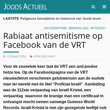
LAATSTE
Religieuze besnijdenis en toekomst van Joods leven centraal tijdens conferentie in Brussel
“Besnijdenisdebat toont hoe moeilijk seculiere Westen minderheden begrijpt”, Jinnih Beels (Vooruit)
CITYTRIP | ROEMENIË – Boekarest: de verrassing van Oost-Europa
ANTISEMITISME
BINNENLAND
INTERNET
“Vandaag zit elke Jood in België op de beklaagdenbank”
Rabiaat antisemitisme op
goKosher lanceert nieuwe website en samenwerking met Mishpacha voor kosher travel en simchas wereldwijd
Facebook van de VRT
15 Maart 2016
ONLINE HAAT
Voor de zoveelste keer laat de VRT een anti-joodse
hetze toe. Op de Facebookpagina van de VRT
nieuwsdienst verschenen gelukwensen aan de oudste
man ter wereld met de titel “Proficiat Israël”. Aanleiding
was de 112ste verjaardag van Israël Kristal, een
verjaardag waarvoor de kranige man een certificaat in
ontvangst mocht nemen vanwege Guiness World
Records. Israël Kristal is met zijn gezegende leeftijd ook