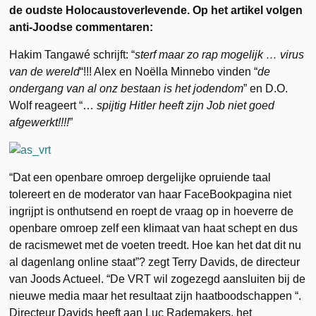
de oudste Holocaustoverlevende. Op het artikel volgen
anti-Joodse commentaren:
Hakim Tangawé schrijft: “
sterf maar zo rap mogelijk … virus
van de wereld
“!!! Alex en Noëlla Minnebo vinden “
de
ondergang van al onz bestaan is het jodendom
” en D.O.
Wolf reageert “…
spijtig Hitler heeft zijn Job niet goed
afgewerkt!!!!
”
“Dat een openbare omroep dergelijke opruiende taal
tolereert en de moderator van haar FaceBookpagina niet
ingrijpt is onthutsend en roept de vraag op in hoeverre de
openbare omroep zelf een klimaat van haat schept en dus
de racismewet met de voeten treedt. Hoe kan het dat dit nu
al dagenlang online staat”? zegt Terry Davids, de directeur
van Joods Actueel. “De VRT wil zogezegd aansluiten bij de
nieuwe media maar het resultaat zijn haatboodschappen “.
Directeur Davids heeft aan Luc Rademakers, het