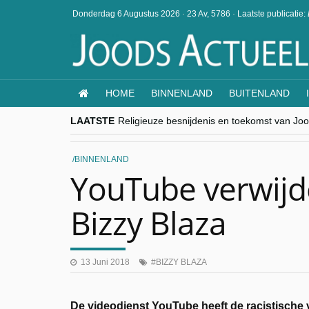
Donderdag 6 Augustus 2026
·
23 Av, 5786
·
Laatste publicatie:
HOME
BINNENLAND
BUITENLAND
LAATSTE
Religieuze besnijdenis en toekomst van Jood
“Besnijdenisdebat toont hoe moeilijk seculi
CITYTRIP | ROEMENIË – Boekarest: de ver
“Vandaag zit elke Jood in België op de bek
BINNENLAND
goKosher lanceert nieuwe website en same
YouTube verwijder
Bizzy Blaza
13 Juni 2018
BIZZY BLAZA
De videodienst YouTube heeft de racistische v