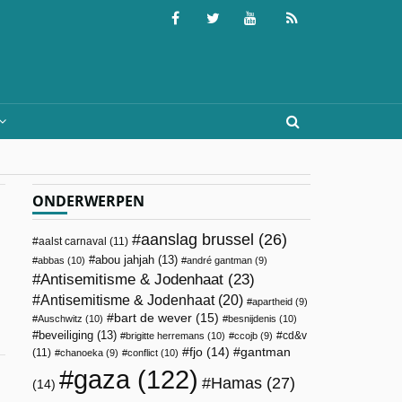
ONDERWERPEN
aanslag brussel
(26)
aalst carnaval
(11)
abou jahjah
(13)
abbas
(10)
andré gantman
(9)
Antisemitisme & Jodenhaat
(23)
Antisemitisme & Jodenhaat
(20)
apartheid
(9)
bart de wever
(15)
Auschwitz
(10)
besnijdenis
(10)
beveiliging
(13)
cd&v
brigitte herremans
(10)
ccojb
(9)
fjo
(14)
gantman
(11)
chanoeka
(9)
conflict
(10)
gaza
(122)
Hamas
(27)
(14)