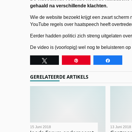
gehaald na verschillende klachten.
Wie de website bezoekt krijgt een zwart scherm m
YouTube regels over haatspeech heeft overtrede
Eerder hadden politici zich streng uitgelaten over
De video is (voorlopig) wel nog te beluisteren 
Tweet
Pin
Share
GERELATEERDE ARTIKELS
15 Juni 2018
13 Juni 2018