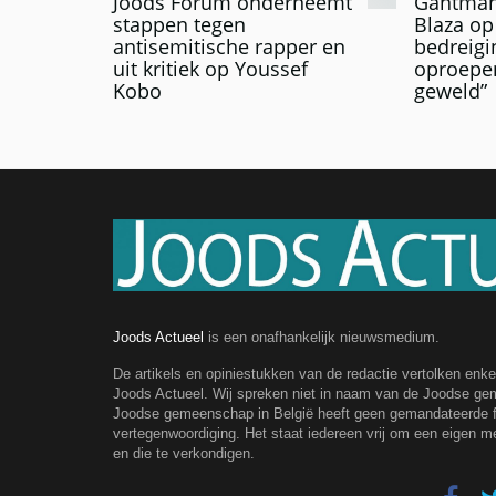
Joods Forum onderneemt
Gantman:
stappen tegen
Blaza op
antisemitische rapper en
bedreigi
uit kritiek op Youssef
oproepen
Kobo
geweld”
Joods Actueel
is een onafhankelijk nieuwsmedium.
De artikels en opiniestukken van de redactie vertolken enk
Joods Actueel. Wij spreken niet in naam van de Joodse g
Joodse gemeenschap in België heeft geen gemandateerde fe
vertegenwoordiging. Het staat iedereen vrij om een eigen m
en die te verkondigen.