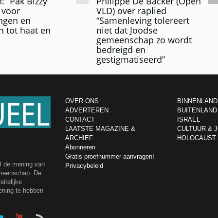
 “Pak Bizzy
Philippe De Backer (Open
 voor
VLD) over raplied
ngen en
“Samenleving tolereert
 tot haat en
niet dat Joodse
gemeenschap zo wordt
bedreigd en
gestigmatiseerd”
OVER ONS
BINNENLAND
ADVERTEREN
BUITENLAND
CONTACT
ISRAËL
LAATSTE MAGAZINE &
CULTUUR & 
ARCHIEF
HOLOCAUST
Abonneren
Gratis proefnummer aanvragen!
el de mening van
Privacybeleid
emeenschap. De
itelijke
ening te hebben