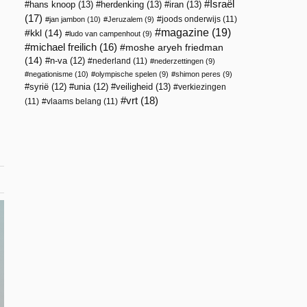
Israël
hans knoop
(13)
herdenking
(13)
iran
(13)
(17)
joods onderwijs
(11)
jan jambon
(10)
Jeruzalem
(9)
magazine
(19)
kkl
(14)
ludo van campenhout
(9)
michael freilich
(16)
moshe aryeh friedman
(14)
n-va
(12)
nederland
(11)
nederzettingen
(9)
negationisme
(10)
olympische spelen
(9)
shimon peres
(9)
veiligheid
(13)
syrië
(12)
unia
(12)
verkiezingen
vrt
(18)
(11)
vlaams belang
(11)