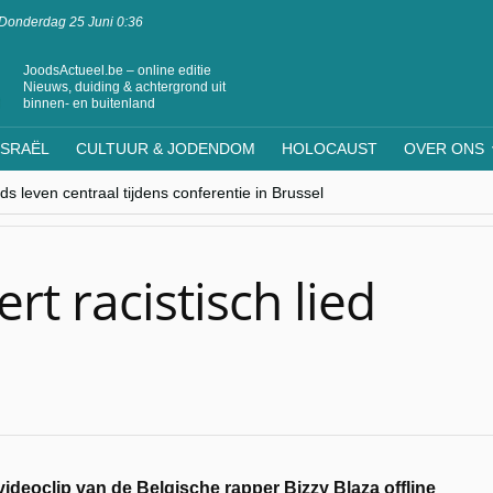
Donderdag 25 Juni 0:36
JoodsActueel.be – online editie
Nieuws, duiding & achtergrond uit
binnen- en buitenland
ISRAËL
CULTUUR & JODENDOM
HOLOCAUST
OVER ONS
s leven centraal tijdens conferentie in Brussel
ere Westen minderheden begrijpt”, Jinnih Beels (Vooruit)
rassing van Oost-Europa
laagdenbank”
nwerking met Mishpacha voor kosher travel en simchas wereldwijd
t racistisch lied
ideoclip van de Belgische rapper Bizzy Blaza offline