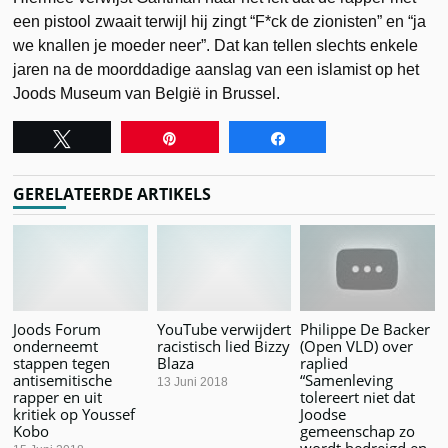
een pistool zwaait terwijl hij zingt “F*ck de zionisten” en “ja
we knallen je moeder neer”. Dat kan tellen slechts enkele
jaren na de moorddadige aanslag van een islamist op het
Joods Museum van België in Brussel.
Tweet
Pin
Share
GERELATEERDE ARTIKELS
Joods Forum
YouTube verwijdert
Philippe De Backer
onderneemt
racistisch lied Bizzy
(Open VLD) over
stappen tegen
Blaza
raplied
antisemitische
“Samenleving
13 Juni 2018
rapper en uit
tolereert niet dat
kritiek op Youssef
Joodse
Kobo
gemeenschap zo
wordt bedreigd en