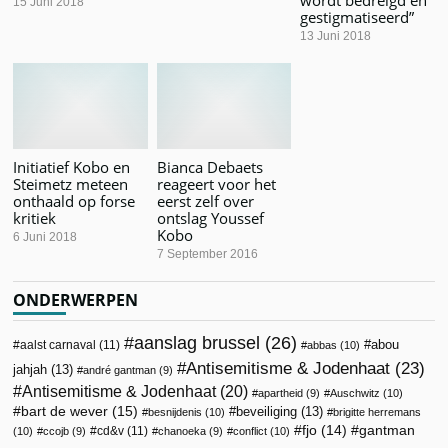
15 Juni 2018
gestigmatiseerd”
13 Juni 2018
Initiatief Kobo en
Bianca Debaets
Steimetz meteen
reageert voor het
onthaald op forse
eerst zelf over
kritiek
ontslag Youssef
Kobo
6 Juni 2018
7 September 2016
ONDERWERPEN
aanslag brussel
(26)
abou
aalst carnaval
(11)
abbas
(10)
Antisemitisme & Jodenhaat
(23)
jahjah
(13)
andré gantman
(9)
Antisemitisme & Jodenhaat
(20)
apartheid
(9)
Auschwitz
(10)
bart de wever
(15)
beveiliging
(13)
besnijdenis
(10)
brigitte herremans
fjo
(14)
gantman
cd&v
(11)
(10)
ccojb
(9)
chanoeka
(9)
conflict
(10)