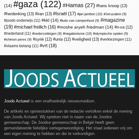
gaza
(122)
Hamas
(27)
(14)
hans knoop
(13)
Israël
(17)
herdenking
(13)
iran
(13)
jan jambon
(10)
Jeruzalem
(9)
magazine
kkl
(14)
joods onderwijs
(11)
ludo van campenhout
(9)
(19)
michael freilich
(16)
moshe aryeh friedman
(14)
n-va
(12)
nederland
(11)
nederzettingen
(9)
negationisme
(10)
olympische spelen
(9)
veiligheid
(13)
syrië
(12)
unia
(12)
verkiezingen
(11)
shimon peres
(9)
vrt
(18)
vlaams belang
(11)
Joods Actueel
is een onafhankelijk nieuwsmedium.
De artikels en opiniestukken van de redactie vertolken enkel de mening
van Joods Actueel. Wij spreken niet in naam van de Joodse
gemeenschap. De Joodse gemeenschap in België heeft geen
gemandateerde feitelijke vertegenwoordiging. Het staat iedereen vrij om
een eigen mening te hebben en die te verkondigen.