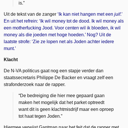
is.”
Uit de tekst van de zanger
‘Ik kan niet hangen met een
juif
.’
En uit het refrein: ‘Ik wil ­money tot de dood. Ik wil money als
een motherfucking Jood. Voor centen wil ik bloeden, ik wil
money als die joeden met hoge hoeden.’ Nog? Uit de
laatste strofe: ‘Zie ze lopen net als ­Joden achter iedere
munt.’
Klacht
De N-VA politicus gaat nog een stapje verder dan
staatssecretaris Philippe De Backer en vraagt zelf een
strafonderzoek naar de rapper.
“De bedreiging die hier mee gepaard gaan
maken het mogelijk dat het parket optreedt
want dit is geen klachtmisdrijf maar een oproep
tot haat tegen Joden.”
Hiermee verwijst Gantman naar het feit dat de rapper met