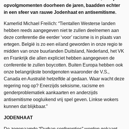
opvolgmomenten doorheen de jaren, baadden echter
in een sfeer van rauwe Jodenhaat en antisemitisme.
Kamerlid Michael Freilich: “Tientallen Westerse landen
hebben reeds aangegeven niet te zullen deelnemen aan
deze conferentie die eerder ‘voor’ racisme is in plaats van
ertegen. België is zo een eiland geworden in onze regio te
midden van onze buurlanden Duitsland, Nederland, het VK
en Frankrijk die allen expliciet hebben aangegeven de
conferentie te zullen boycotten. Buiten Europa hebben ook
onze belangrijkste bondgenoten waaronder de V.S.,
Canada en Australië hetzelfde al gedaan. Waar wacht deze
regering nog op? Enerzijds seksisme, racisme en
genderproblematiek aankaarten en anderzijds
antisemitisme oogluikend vrij spel geven. Linkse wokers
kunnen dat blijkbaar.”
JODENHAAT
De zogenaamde “Durban conferenties” werden gekaapt