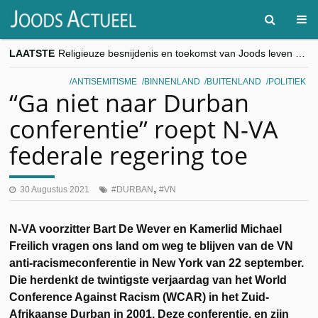
LAATSTE
Religieuze besnijdenis en toekomst van Joods leven centraal tijdens conferentie in Brussel
“Besnijdenisdebat toont hoe moeilijk seculiere Westen minderheden begrijpt”, Jinnih Beels (Vooruit)
CITYTRIP | ROEMENIË – Boekarest: de verrassing van Oost-Europa
ANTISEMITISME
BINNENLAND
BUITENLAND
POLITIEK
“Vandaag zit elke Jood in België op de beklaagdenbank”
“Ga niet naar Durban
goKosher lanceert nieuwe website en samenwerking met Mishpacha voor kosher travel en simchas wereldwijd
conferentie” roept N-VA
federale regering toe
,
30 Augustus 2021
DURBAN
VN
N-VA voorzitter Bart De Wever en Kamerlid Michael
Freilich vragen ons land om weg te blijven van de VN
anti-racismeconferentie in New York van 22 september.
Die herdenkt de twintigste verjaardag van het World
Conference Against Racism (WCAR) in het Zuid-
Afrikaanse Durban in 2001. Deze conferentie, en zijn