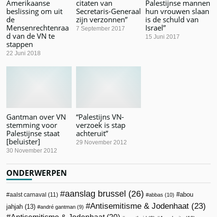
Amerikaanse
citaten van
Palestijnse mannen
beslissing om uit
Secretaris-Generaal
hun vrouwen slaan
de
zijn verzonnen”
is de schuld van
Mensenrechtenraa
Israel”
7 September 2017
d van de VN te
15 Juni 2017
stappen
22 Juni 2018
Gantman over VN
“Palestijns VN-
stemming voor
verzoek is stap
Palestijnse staat
achteruit”
[beluister]
29 November 2012
30 November 2012
ONDERWERPEN
aanslag brussel
(26)
abou
aalst carnaval
(11)
abbas
(10)
Antisemitisme & Jodenhaat
(23)
jahjah
(13)
andré gantman
(9)
Antisemitisme & Jodenhaat
(20)