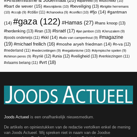
apartheid
(9)
Auschwitz
(10)
bart de wever
(15)
beveiliging
(13)
besnijdenis
(10)
brigitte herremans
fjo
(14)
gantman
cd&v
(11)
(10)
ccojb
(9)
chanoeka
(9)
conflict
(10)
gaza
(122)
Hamas
(27)
(14)
hans knoop
(13)
Israël
(17)
herdenking
(13)
iran
(13)
jan jambon
(10)
Jeruzalem
(9)
magazine
kkl
(14)
joods onderwijs
(11)
ludo van campenhout
(9)
(19)
michael freilich
(16)
moshe aryeh friedman
(14)
n-va
(12)
nederland
(11)
nederzettingen
(9)
negationisme
(10)
olympische spelen
(9)
veiligheid
(13)
syrië
(12)
unia
(12)
verkiezingen
(11)
shimon peres
(9)
vrt
(18)
vlaams belang
(11)
Joods Actueel
is een onafhankelijk nieuwsmedium.
De artikels en opiniestukken van de redactie vertolken enkel de mening
van Joods Actueel. Wij spreken niet in naam van de Joodse