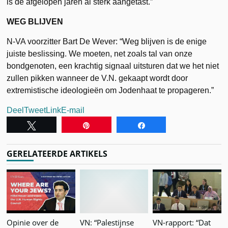
is de afgelopen jaren al sterk aangetast.”
WEG BLIJVEN
N-VA voorzitter Bart De Wever: “Weg blijven is de enige
juiste beslissing. We moeten, net zoals tal van onze
bondgenoten, een krachtig signaal uitsturen dat we het niet
zullen pikken wanneer de V.N. gekaapt wordt door
extremistische ideologieën om Jodenhaat te propageren.”
Deel
Tweet
Link
E-mail
Tweet
Pin
Share
GERELATEERDE ARTIKELS
Opinie over de
VN: “Palestijnse
VN-rapport: “Dat