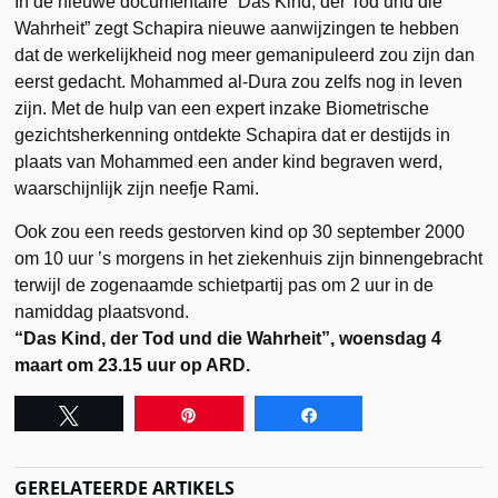
In de nieuwe documentaire “Das Kind, der Tod und die
Wahrheit” zegt Schapira nieuwe aanwijzingen te hebben
dat de werkelijkheid nog meer gemanipuleerd zou zijn dan
eerst gedacht. Mohammed al-Dura zou zelfs nog in leven
zijn. Met de hulp van een expert inzake Biometrische
gezichtsherkenning ontdekte Schapira dat er destijds in
plaats van Mohammed een ander kind begraven werd,
waarschijnlijk zijn neefje Rami.
Ook zou een reeds gestorven kind op 30 september 2000
om 10 uur ’s morgens in het ziekenhuis zijn binnengebracht
terwijl de zogenaamde schietpartij pas om 2 uur in de
namiddag plaatsvond.
“Das Kind, der Tod und die Wahrheit”, woensdag 4
maart om 23.15 uur op ARD.
Tweet
Pin
Share
GERELATEERDE ARTIKELS