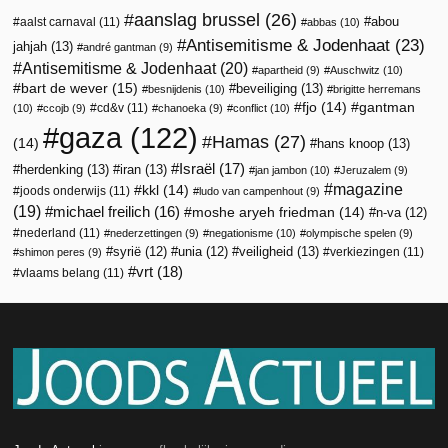
aanslag brussel
(26)
abou
aalst carnaval
(11)
abbas
(10)
Antisemitisme & Jodenhaat
(23)
jahjah
(13)
andré gantman
(9)
Antisemitisme & Jodenhaat
(20)
apartheid
(9)
Auschwitz
(10)
bart de wever
(15)
beveiliging
(13)
besnijdenis
(10)
brigitte herremans
fjo
(14)
gantman
cd&v
(11)
(10)
ccojb
(9)
chanoeka
(9)
conflict
(10)
gaza
(122)
Hamas
(27)
(14)
hans knoop
(13)
Israël
(17)
herdenking
(13)
iran
(13)
jan jambon
(10)
Jeruzalem
(9)
magazine
kkl
(14)
joods onderwijs
(11)
ludo van campenhout
(9)
(19)
michael freilich
(16)
moshe aryeh friedman
(14)
n-va
(12)
nederland
(11)
nederzettingen
(9)
negationisme
(10)
olympische spelen
(9)
veiligheid
(13)
syrië
(12)
unia
(12)
verkiezingen
(11)
shimon peres
(9)
vrt
(18)
vlaams belang
(11)