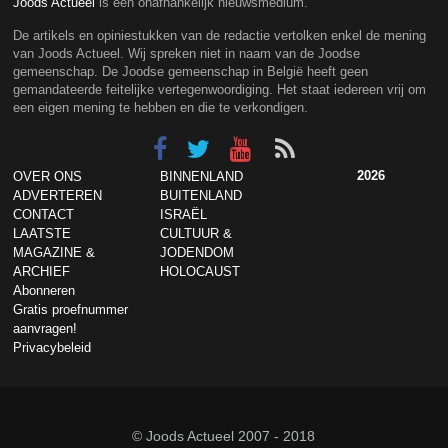
Joods Actueel
is een onafhankelijk nieuwsmedium.
De artikels en opiniestukken van de redactie vertolken enkel de mening
van Joods Actueel. Wij spreken niet in naam van de Joodse
gemeenschap. De Joodse gemeenschap in België heeft geen
gemandateerde feitelijke vertegenwoordiging. Het staat iedereen vrij om
een eigen mening te hebben en die te verkondigen.
2026
OVER ONS
BINNENLAND
ADVERTEREN
BUITENLAND
CONTACT
ISRAËL
LAATSTE
CULTUUR &
MAGAZINE &
JODENDOM
ARCHIEF
HOLOCAUST
Abonneren
Gratis proefnummer
aanvragen!
Privacybeleid
© Joods Actueel 2007 - 2018