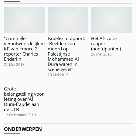
“Criminele
Israëlisch rapport:
Het Al-Dura-
verantwoordelijkhe
“Beelden van
rapport
id” van France-2
moord op
(hoofdpunten)
reporter Charles
Palestijnse
20 Mei 2013
Enderlin
Mohammed Al
Dura waren in
21 Mei 2013
scène gezet”
20 Mei 2013
Grote
belangstelling voor
lezing over ‘Al
Dura-fraude’ aan
de ULB
13 December 2010
ONDERWERPEN