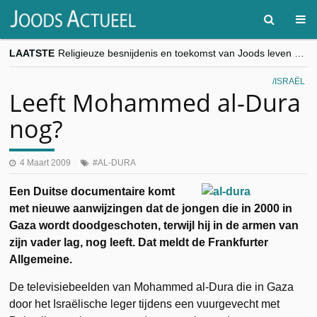
LAATSTE
Religieuze besnijdenis en toekomst van Joods leven centraal tijdens conferentie in Brussel
“Besnijdenisdebat toont hoe moeilijk seculiere Westen minderheden begrijpt”, Jinnih Beels (Vooruit)
CITYTRIP | ROEMENIË – Boekarest: de verrassing van Oost-Europa
ISRAËL
“Vandaag zit elke Jood in België op de beklaagdenbank”
Leeft Mohammed al-Dura
goKosher lanceert nieuwe website en samenwerking met Mishpacha voor kosher travel en simchas wereldwijd
nog?
4 Maart 2009
AL-DURA
Een Duitse documentaire komt
met nieuwe aanwijzingen dat de jongen die in 2000 in
Gaza wordt doodgeschoten, terwijl hij in de armen van
zijn vader lag, nog leeft. Dat meldt de Frankfurter
Allgemeine.
De televisiebeelden van Mohammed al-Dura die in Gaza
door het Israëlische leger tijdens een vuurgevecht met