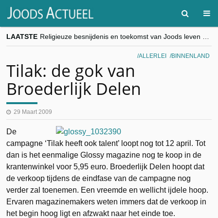
LAATSTE
Religieuze besnijdenis en toekomst van Joods leven centraal tijdens conferentie in Brussel
“Besnijdenisdebat toont hoe moeilijk seculiere Westen minderheden begrijpt”, Jinnih Beels (Vooruit)
CITYTRIP | ROEMENIË – Boekarest: de verrassing van Oost-Europa
ALLERLEI
BINNENLAND
“Vandaag zit elke Jood in België op de beklaagdenbank”
Tilak: de gok van
goKosher lanceert nieuwe website en samenwerking met Mishpacha voor kosher travel en simchas wereldwijd
Broederlijk Delen
29 Maart 2009
De
campagne ‘Tilak heeft ook talent’ loopt nog tot 12 april. Tot
dan is het eenmalige Glossy magazine nog te koop in de
krantenwinkel voor 5,95 euro. Broederlijk Delen hoopt dat
de verkoop tijdens de eindfase van de campagne nog
verder zal toenemen. Een vreemde en wellicht ijdele hoop.
Ervaren magazinemakers weten immers dat de verkoop in
het begin hoog ligt en afzwakt naar het einde toe.