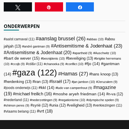
Tweet
Pin
Share
ONDERWERPEN
aanslag brussel
(26)
abou
aalst carnaval
(11)
abbas
(10)
Antisemitisme & Jodenhaat
(23)
jahjah
(13)
andré gantman
(9)
Antisemitisme & Jodenhaat
(20)
apartheid
(9)
Auschwitz
(10)
bart de wever
(15)
beveiliging
(13)
besnijdenis
(10)
brigitte herremans
fjo
(14)
gantman
cd&v
(11)
(10)
ccojb
(9)
chanoeka
(9)
conflict
(10)
gaza
(122)
Hamas
(27)
(14)
hans knoop
(13)
Israël
(17)
herdenking
(13)
iran
(13)
jan jambon
(10)
Jeruzalem
(9)
magazine
kkl
(14)
joods onderwijs
(11)
ludo van campenhout
(9)
(19)
michael freilich
(16)
moshe aryeh friedman
(14)
n-va
(12)
nederland
(11)
nederzettingen
(9)
negationisme
(10)
olympische spelen
(9)
veiligheid
(13)
syrië
(12)
unia
(12)
verkiezingen
(11)
shimon peres
(9)
vrt
(18)
vlaams belang
(11)