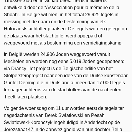
Brussel-Stad en in Schaarbeek. Het is initiatief is
ontwikkeld door de “Assocciation pour la mémoire de la
Shoah”. In België wil men in het totaal 29.925 tegels in
messing met de naam en de bestemming van elk
Holocaustslachtoffer plaatsen. De tegels worden gelegd op
de plaats waar het slachtoffer werd opgepakt of
weggevoerd met als bestemming een vernietigingskamp.
In België werden 24.906 Joden weggevoerd vanuit
Mechelen en werden nog eens 5.019 Joden gedeporteerd
via Drancy Het project is de Belgische editie van het
Stolpersteinproject naar een idee van de Duitse kunstenaar
Gunter Demnig die in Duitsland al meer dan 17.000 tegels
ter nagedachtenis van de slachtoffers van de nazibeulen
heeft laten plaatsen.
Volgende woensdag om 11 uur worden eerst de tegels ter
nagedachtenis van Berek Swiatlowski en Pesah
Swiatlowski-Koronczyk ingehuldigd in Anderlecht op de
Jorezstraat 47 in de aanwezigheid van hun dochter Bella