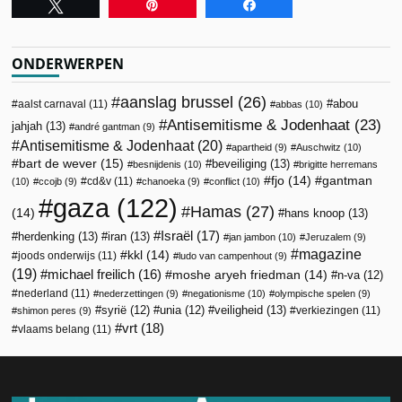
Tweet
Pin
Share
ONDERWERPEN
aanslag brussel
(26)
abou
aalst carnaval
(11)
abbas
(10)
Antisemitisme & Jodenhaat
(23)
jahjah
(13)
andré gantman
(9)
Antisemitisme & Jodenhaat
(20)
apartheid
(9)
Auschwitz
(10)
bart de wever
(15)
beveiliging
(13)
besnijdenis
(10)
brigitte herremans
fjo
(14)
gantman
cd&v
(11)
(10)
ccojb
(9)
chanoeka
(9)
conflict
(10)
gaza
(122)
Hamas
(27)
(14)
hans knoop
(13)
Israël
(17)
herdenking
(13)
iran
(13)
jan jambon
(10)
Jeruzalem
(9)
magazine
kkl
(14)
joods onderwijs
(11)
ludo van campenhout
(9)
(19)
michael freilich
(16)
moshe aryeh friedman
(14)
n-va
(12)
nederland
(11)
nederzettingen
(9)
negationisme
(10)
olympische spelen
(9)
veiligheid
(13)
syrië
(12)
unia
(12)
verkiezingen
(11)
shimon peres
(9)
vrt
(18)
vlaams belang
(11)