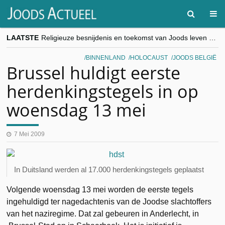
LAATSTE
Religieuze besnijdenis en toekomst van Joods leven centraal tijdens conferentie in Brussel
“Besnijdenisdebat toont hoe moeilijk seculiere Westen minderheden begrijpt”, Jinnih Beels (Vooruit)
CITYTRIP | ROEMENIË – Boekarest: de verrassing van Oost-Europa
BINNENLAND
HOLOCAUST
JOODS BELGIË
“Vandaag zit elke Jood in België op de beklaagdenbank”
Brussel huldigt eerste
goKosher lanceert nieuwe website en samenwerking met Mishpacha voor kosher travel en simchas wereldwijd
herdenkingstegels in op
woensdag 13 mei
7 Mei 2009
In Duitsland werden al 17.000 herdenkingstegels geplaatst
Volgende woensdag 13 mei worden de eerste tegels
ingehuldigd ter nagedachtenis van de Joodse slachtoffers
van het naziregime. Dat zal gebeuren in Anderlecht, in