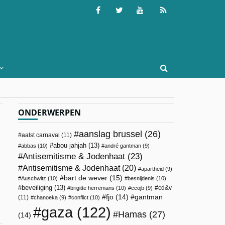
ONDERWERPEN
aanslag brussel
(26)
aalst carnaval
(11)
abou jahjah
(13)
abbas
(10)
andré gantman
(9)
Antisemitisme & Jodenhaat
(23)
Antisemitisme & Jodenhaat
(20)
apartheid
(9)
bart de wever
(15)
Auschwitz
(10)
besnijdenis
(10)
beveiliging
(13)
cd&v
brigitte herremans
(10)
ccojb
(9)
fjo
(14)
gantman
(11)
chanoeka
(9)
conflict
(10)
gaza
(122)
Hamas
(27)
(14)