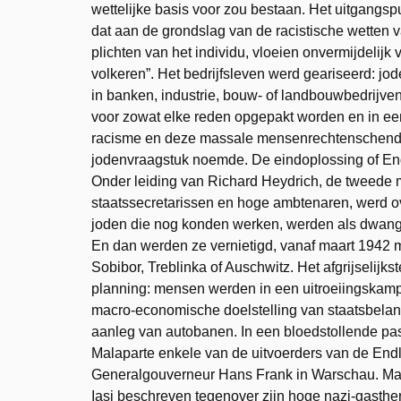
wettelijke basis voor zou bestaan. Het uitgang
dat aan de grondslag van de racistische wetten v
plichten van het individu, vloeien onvermijdelijk v
volkeren”. Het bedrijfsleven werd geariseerd: j
in banken, industrie, bouw- of landbouwbedrijv
voor zowat elke reden opgepakt worden en in ee
racisme en deze massale mensenrechtenschending
jodenvraagstuk noemde. De eindoplossing of En
Onder leiding van Richard Heydrich, de tweede 
staatssecretarissen en hoge ambtenaren, werd
joden die nog konden werken, werden als dwanga
En dan werden ze vernietigd, vanaf maart 1942 me
Sobibor, Treblinka of Auschwitz. Het afgrijselijk
planning: mensen werden in een uitroeiingskamp 
macro-economische doelstelling van staatsbelang
aanleg van autobanen. In een bloedstollende pass
Malaparte enkele van de uitvoerders van de Endl
Generalgouverneur Hans Frank in Warschau. Ma
Iasi beschreven tegenover zijn hoge nazi-gasther