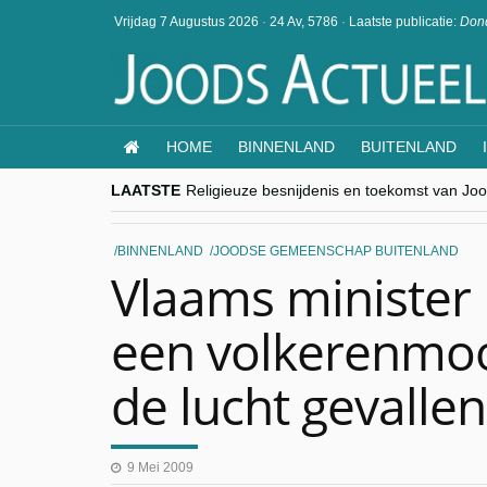
Vrijdag 7 Augustus 2026
·
24 Av, 5786
·
Laatste publicatie:
Dond
HOME
BINNENLAND
BUITENLAND
LAATSTE
Religieuze besnijdenis en toekomst van Jood
“Besnijdenisdebat toont hoe moeilijk seculi
CITYTRIP | ROEMENIË – Boekarest: de ver
“Vandaag zit elke Jood in België op de bek
BINNENLAND
JOODSE GEMEENSCHAP BUITENLAND
goKosher lanceert nieuwe website en same
Vlaams minister
een volkerenmoo
de lucht gevallen
9 Mei 2009