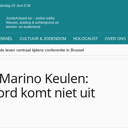
erdag 25 Juni 0:36
JoodsActueel.be – online editie
Nieuws, duiding & achtergrond uit
binnen- en buitenland
ISRAËL
CULTUUR & JODENDOM
HOLOCAUST
OVER ONS
s leven centraal tijdens conferentie in Brussel
ere Westen minderheden begrijpt”, Jinnih Beels (Vooruit)
rassing van Oost-Europa
laagdenbank”
nwerking met Mishpacha voor kosher travel en simchas wereldwijd
 Marino Keulen:
rd komt niet uit