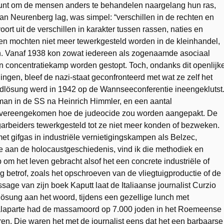
spunt om de mensen anders te behandelen naargelang hun ras,
an Neurenberg lag, was simpel: “verschillen in de rechten en
oort uit de verschillen in karakter tussen rassen, naties en
oden mochten niet meer tewerkgesteld worden in de kleinhandel,
en. Vanaf 1938 kon zowat iedereen als zogenaamde asociaal
n concentratiekamp worden gestopt. Toch, ondanks dit openlijk
en, bleef de nazi-staat geconfronteerd met wat ze zelf het
dlösung werd in 1942 op de Wannseeconferentie ineengeklutst
man in de SS na Heinrich Himmler, en een aantal
 overeengekomen hoe de judeocide zou worden aangepakt. De
rbeiders tewerkgesteld tot ze niet meer konden of bezweken.
t gifgas in industriële vernietigingskampen als Belzec,
ste aan de holocaustgeschiedenis, vind ik die methodiek en
om het leven gebracht alsof het een concrete industriële of
 betrof, zoals het opschroeven van de vliegtuigproductie of de
age van zijn boek Kaputt laat de Italiaanse journalist Curzio
ösung aan het woord, tijdens een gezellige lunch met
laparte had de massamoord op 7.000 joden in het Roemeense
en. Die waren het met de journalist eens dat het een barbaarse