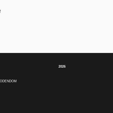
f
2026
JODENDOM