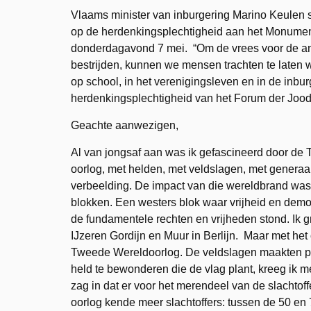
Vlaams minister van inburgering Marino Keulen 
op de herdenkingsplechtigheid aan het Monume
donderdagavond 7 mei. “Om de vrees voor de an
bestrijden, kunnen we mensen trachten te laten 
op school, in het verenigingsleven en in de inbu
herdenkingsplechtigheid van het Forum der Joods
Geachte aanwezigen,
Al van jongsaf aan was ik gefascineerd door de T
oorlog, met helden, met veldslagen, met generaal
verbeelding. De impact van die wereldbrand was
blokken. Een westers blok waar vrijheid en dem
de fundamentele rechten en vrijheden stond. Ik g
IJzeren Gordijn en Muur in Berlijn. Maar met he
Tweede Wereldoorlog. De veldslagen maakten pla
held te bewonderen die de vlag plant, kreeg ik m
zag in dat er voor het merendeel van de slachto
oorlog kende meer slachtoffers: tussen de 50 en