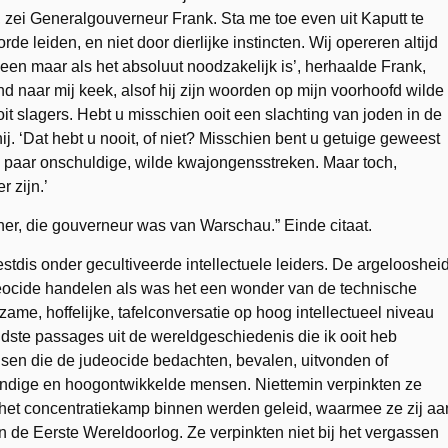
, zei Generalgouverneur Frank. Sta me toe even uit Kaputt te
rde leiden, en niet door dierlijke instincten. Wij opereren altijd
een maar als het absoluut noodzakelijk is’, herhaalde Frank,
nd naar mij keek, alsof hij zijn woorden op mijn voorhoofd wilde
it slagers. Hebt u misschien ooit een slachting van joden in de
ij. ‘Dat hebt u nooit, of niet? Misschien bent u getuige geweest
 paar onschuldige, wilde kwajongensstreken. Maar toch,
 zijn.’
her, die gouverneur was van Warschau.” Einde citaat.
eestdis onder gecultiveerde intellectuele leiders. De argelooshei
deocide handelen als was het een wonder van de technische
ame, hoffelijke, tafelconversatie op hoog intellectueel niveau
ndste passages uit de wereldgeschiedenis die ik ooit heb
en die de judeocide bedachten, bevalen, uitvonden of
andige en hoogontwikkelde mensen. Niettemin verpinkten ze
n het concentratiekamp binnen werden geleid, waarmee ze zij aa
 de Eerste Wereldoorlog. Ze verpinkten niet bij het vergassen