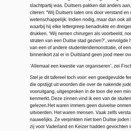
slachtpartij was. Duitsers pakken dat anders aan
citeren: “Wij Duitsers laten ons door verstand en o
wetenschappelijk. Indien nodig, maar dan ook all
waarbij hij elke lettergreep benadrukte en dreige
drukken. ‘Wij nemen chirurgen als voorbeeld, noo
straten van een Duitse stad gezien?’, vervolgde h
van een of andere studentendemonstratie, of een
binnenkort zal er in Duitsland geen jood meer over
‘Allemaal een kwestie van organiseren’, zei Fisc
Stel je dit tafereel toch voor: een goedgevulde f
die opstijgt uit woorden die over de nakende ju
vooruitgang, uitgesproken in de toon die een minz
kenmerkt. Deze zinnen vind ik een van de stuite
gelezen.Het waren immers geen duivelse onmens
uitvoerden. Het waren mensen. Vaak zelfs verst
nauwelijks. Ze verpinkten niet toen Duitse jode
zij voor Vaderland en Keizer hadden gevochten in