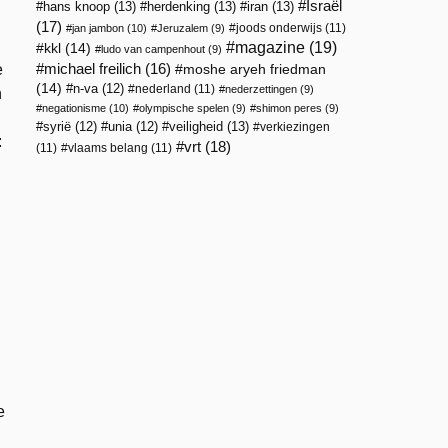
Israël
hans knoop
(13)
herdenking
(13)
iran
(13)
(17)
joods onderwijs
(11)
jan jambon
(10)
Jeruzalem
(9)
magazine
(19)
kkl
(14)
ludo van campenhout
(9)
e
michael freilich
(16)
moshe aryeh friedman
(14)
n-va
(12)
nederland
(11)
nederzettingen
(9)
n
negationisme
(10)
olympische spelen
(9)
shimon peres
(9)
veiligheid
(13)
syrië
(12)
unia
(12)
verkiezingen
:
vrt
(18)
(11)
vlaams belang
(11)
e