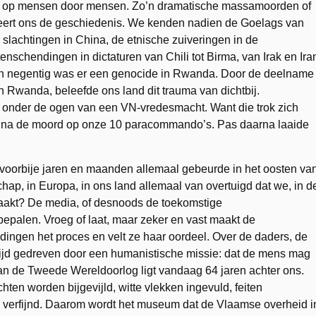
rd op mensen door mensen. Zo’n dramatische massamoorden of
eert ons de geschiedenis. We kenden nadien de Goelags van
slachtingen in China, de etnische zuiveringen in de
schendingen in dictaturen van Chili tot Birma, van Irak en Ira
aren negentig was er een genocide in Rwanda. Door de deelname
Rwanda, beleefde ons land dit trauma van dichtbij.
 onder de ogen van een VN-vredesmacht. Want die trok zich
g na de moord op onze 10 paracommando’s. Pas daarna laaide
voorbije jaren en maanden allemaal gebeurde in het oosten va
ap, in Europa, in ons land allemaal van overtuigd dat we, in d
maakt? De media, of desnoods de toekomstige
 bepalen. Vroeg of laat, maar zeker en vast maakt de
gen het proces en velt ze haar oordeel. Over de daders, de
tijd gedreven door een humanistische missie: dat de mens mag
 van de Tweede Wereldoorlog ligt vandaag 64 jaren achter ons.
ten worden bijgevijld, witte vlekken ingevuld, feiten
 verfijnd. Daarom wordt het museum dat de Vlaamse overheid i