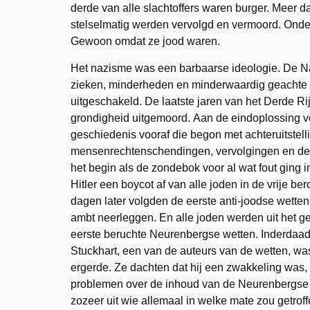
derde van alle slachtoffers waren burger. Meer 
stelselmatig werden vervolgd en vermoord. Onde
Gewoon omdat ze jood waren.
Het nazisme was een barbaarse ideologie. De Naz
zieken, minderheden en minderwaardig geachte
uitgeschakeld. De laatste jaren van het Derde Ri
grondigheid uitgemoord. Aan de eindoplossing vo
geschiedenis vooraf die begon met achteruitstelli
mensenrechtenschendingen, vervolgingen en depo
het begin als de zondebok voor al wat fout ging i
Hitler een boycot af van alle joden in de vrije 
dagen later volgden de eerste anti-joodse wetten
ambt neerleggen. En alle joden werden uit het ge
eerste beruchte Neurenbergse wetten. Inderdaad
Stuckhart, een van de auteurs van de wetten, was 
ergerde. Ze dachten dat hij een zwakkeling was
problemen over de inhoud van de Neurenbergse w
zozeer uit wie allemaal in welke mate zou getrof