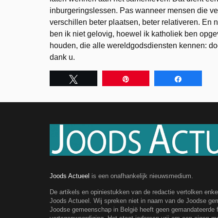
inburgeringslessen. Pas wanneer mensen die vers
verschillen beter plaatsen, beter relativeren. E
ben ik niet gelovig, hoewel ik katholiek ben opge
houden, die alle wereldgodsdiensten kennen: doe
dank u.
Tweet
Pin
Share
Joods Actueel
is een onafhankelijk nieuwsmedium.
De artikels en opiniestukken van de redactie vertolken enk
Joods Actueel. Wij spreken niet in naam van de Joodse g
Joodse gemeenschap in België heeft geen gemandateerde fe