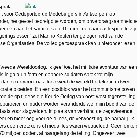
sprak
nt voor Gedeporteerde Medeburgers in Antwerpen op
der, het gevoel bedreigd te worden, om onverdraagzaamheid t
wennen aan het samenleven. Dit dient een aandachtspunt te zij
rgeringslessen” zei Marino Keulen ter gelegenheid van de
e Organisaties. De volledige toespraak kan u hieronder lezen 
weede Wereldoorlog. Ik geef toe, het militaire avontuur van een
s in gala-uniform en dappere soldaten sprak tot mijn
 dan ook enorm: na afloop werd de wereld hertekend in twee
ocratie bloeiden. En een oostblok waar het communisme boven
roeide op tijdens die Koude Oorlog van oost-west-tegenstelling,
t opgroeien en ouder worden veranderde wel mijn beeld van de
ats voor slagvelden. In plaats van verblind de zegevierende
eer en meer oog voor de ruïnes, de verwoesting, de barbarij. Ik
ffers geen eretekens of medailles waren weggelegd. Geen enkel
 70 miljoen doden, al naargelang de telling. Ongeveer twee