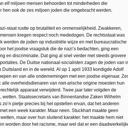
dan elf miljoen mensen behoorden tot minderheden die
r hen ook de zes miljoen joden die omgebracht werden.
i-staat rustte op brutaliteit en onmenselijkheid. Zwakkeren,
 mensen kregen respect noch mededogen. De rechtsstaat was
jk werden de joden op industriële wijze en met bureaucratische
or het joodse vraagstuk die de nazi’s bedachten, ging een
ng en discriminatie. Dat ging al snel verder met steeds grovere
rtaties. De Duitse nationaal-socialisten zagen de joden van i
n Duitsland en in de wereld. Al op 1 april 1933 kondigde Adolf
beroepen en van alle ondernemingen met een joodse eigenaar. Ze
: alle overheidsdienaren van niet-arische origine moesten hun
rechtelijk apparaat verwijderd. Twee jaar later volgden de
, wetten. Staatssecretaris van Binnenlandse Zaken Wilhelm
zo’n pietje precies bij het opstellen ervan, dat het anderen
, met een week karakter. Maar neen. Stuckhart maakte geen
etten, maar over hun sluitend karakter: het maakte hem niet
fen worden door het racisme, maar wel dat er een daadwerkelijk