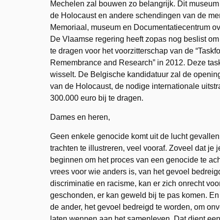
Mechelen zal bouwen zo belangrijk. Dit museum
de Holocaust en andere schendingen van de men
Memoriaal, museum en Documentatiecentrum over
De Vlaamse regering heeft zopas nog beslist om 
te dragen voor het voorzitterschap van de “Taskf
Remembrance and Research” in 2012. Deze taskforc
wisselt. De Belgische kandidatuur zal de open
van de Holocaust, de nodige internationale uits
300.000 euro bij te dragen.
Dames en heren,
Geen enkele genocide komt uit de lucht gevallen
trachten te illustreren, veel vooraf. Zoveel dat j
beginnen om het proces van een genocide te ac
vrees voor wie anders is, van het gevoel bedre
discriminatie en racisme, kan er zich onrecht v
geschonden, er kan geweld bij te pas komen. En
de ander, het gevoel bedreigd te worden, om on
laten wennen aan het samenleven. Dat dient een a