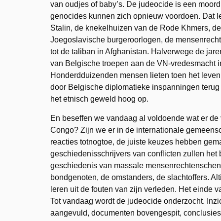
van oudjes of baby’s. De judeocide is een moo
genocides kunnen zich opnieuw voordoen. Dat l
Stalin, de knekelhuizen van de Rode Khmers, de 
Joegoslavische burgeroorlogen, de mensenrechten
tot de taliban in Afghanistan. Halverwege de j
van Belgische troepen aan de VN-vredesmacht in 
Honderdduizenden mensen lieten toen het leven
door Belgische diplomatieke inspanningen teru
het etnisch geweld hoog op.
En beseffen we vandaag al voldoende wat er de 
Congo? Zijn we er in de internationale gemeensch
reacties totnogtoe, de juiste keuzes hebben ge
geschiedenisschrijvers van conflicten zullen het
geschiedenis van massale mensenrechtenschendin
bondgenoten, de omstanders, de slachtoffers. Al
leren uit de fouten van zijn verleden. Het einde
Tot vandaag wordt de judeocide onderzocht. Inzich
aangevuld, documenten bovengespit, conclusies