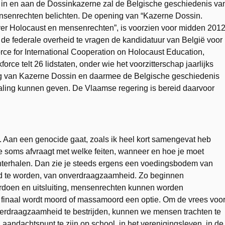
 in en aan de Dossinkazerne zal de Belgische geschiedenis va
senrechten belichten. De opening van “Kazerne Dossin.
 Holocaust en mensenrechten”, is voorzien voor midden 2012
de federale overheid te vragen de kandidatuur van België voor
orce for International Cooperation on Holocaust Education,
e telt 26 lidstaten, onder wie het voorzitterschap jaarlijks
ing van Kazerne Dossin en daarmee de Belgische geschiedenis
traling kunnen geven. De Vlaamse regering is bereid daarvoor
. Aan een genocide gaat, zoals ik heel kort samengevat heb
e je soms afvraagt met welke feiten, wanneer en hoe je moet
hterhalen. Dan zie je steeds ergens een voedingsbodem van
igd te worden, van onverdraagzaamheid. Zo beginnen
oordoen en uitsluiting, mensenrechten kunnen worden
 finaal wordt moord of massamoord een optie. Om de vrees voo
verdraagzaamheid te bestrijden, kunnen we mensen trachten te
andachtspunt te zijn op school, in het verenigingsleven, in de