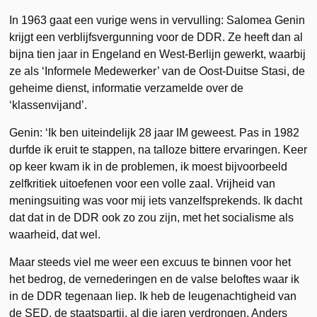
In 1963 gaat een vurige wens in vervulling: Salomea Genin
krijgt een verblijfsvergunning voor de DDR. Ze heeft dan al
bijna tien jaar in Engeland en West-Berlijn gewerkt, waarbij
ze als ‘Informele Medewerker’ van de Oost-Duitse Stasi, de
geheime dienst, informatie verzamelde over de
‘klassenvijand’.
Genin: ‘Ik ben uiteindelijk 28 jaar IM geweest. Pas in 1982
durfde ik eruit te stappen, na talloze bittere ervaringen. Keer
op keer kwam ik in de problemen, ik moest bijvoorbeeld
zelfkritiek uitoefenen voor een volle zaal. Vrijheid van
meningsuiting was voor mij iets vanzelfsprekends. Ik dacht
dat dat in de DDR ook zo zou zijn, met het socialisme als
waarheid, dat wel.
Maar steeds viel me weer een excuus te binnen voor het
het bedrog, de vernederingen en de valse beloftes waar ik
in de DDR tegenaan liep. Ik heb de leugenachtigheid van
de SED, de staatspartij, al die jaren verdrongen. Anders