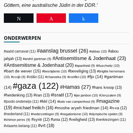
G
ö
ttern, eine australische J
ü
din in der DDR.’
Tweet
Pin
Share
ONDERWERPEN
aanslag brussel
(26)
abou
aalst carnaval
(11)
abbas
(10)
Antisemitisme & Jodenhaat
(23)
jahjah
(13)
andré gantman
(9)
Antisemitisme & Jodenhaat
(20)
apartheid
(9)
Auschwitz
(10)
bart de wever
(15)
beveiliging
(13)
besnijdenis
(10)
brigitte herremans
fjo
(14)
gantman
cd&v
(11)
(10)
ccojb
(9)
chanoeka
(9)
conflict
(10)
gaza
(122)
Hamas
(27)
(14)
hans knoop
(13)
Israël
(17)
herdenking
(13)
iran
(13)
jan jambon
(10)
Jeruzalem
(9)
magazine
kkl
(14)
joods onderwijs
(11)
ludo van campenhout
(9)
(19)
michael freilich
(16)
moshe aryeh friedman
(14)
n-va
(12)
nederland
(11)
nederzettingen
(9)
negationisme
(10)
olympische spelen
(9)
veiligheid
(13)
syrië
(12)
unia
(12)
verkiezingen
(11)
shimon peres
(9)
vrt
(18)
vlaams belang
(11)