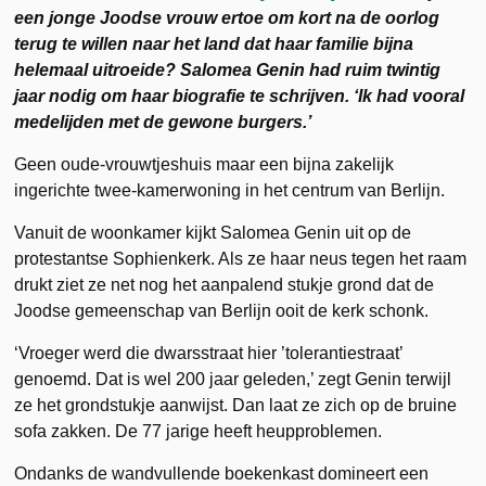
een jonge Joodse vrouw ertoe om kort na de oorlog
terug te willen naar het land dat haar familie bijna
helemaal uitroeide? Salomea Genin had ruim twintig
jaar nodig om haar biografie te schrijven. ‘Ik had vooral
medelijden met de gewone burgers.’
Geen oude-vrouwtjeshuis maar een bijna zakelijk
ingerichte twee-kamerwoning in het centrum van Berlijn.
Vanuit de woonkamer kijkt Salomea Genin uit op de
protestantse Sophienkerk. Als ze haar neus tegen het raam
drukt ziet ze net nog het aanpalend stukje grond dat de
Joodse gemeenschap van Berlijn ooit de kerk schonk.
‘Vroeger werd die dwarsstraat hier ’tolerantiestraat’
genoemd. Dat is wel 200 jaar geleden,’ zegt Genin terwijl
ze het grondstukje aanwijst. Dan laat ze zich op de bruine
sofa zakken. De 77 jarige heeft heupproblemen.
Ondanks de wandvullende boekenkast domineert een