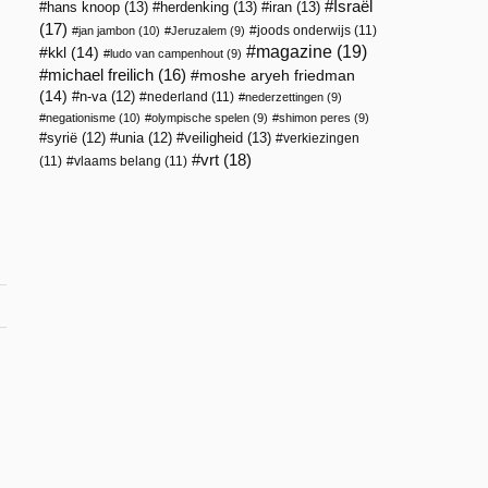
Israël
hans knoop
(13)
herdenking
(13)
iran
(13)
(17)
joods onderwijs
(11)
jan jambon
(10)
Jeruzalem
(9)
magazine
(19)
kkl
(14)
ludo van campenhout
(9)
michael freilich
(16)
moshe aryeh friedman
(14)
n-va
(12)
nederland
(11)
nederzettingen
(9)
negationisme
(10)
olympische spelen
(9)
shimon peres
(9)
veiligheid
(13)
syrië
(12)
unia
(12)
verkiezingen
vrt
(18)
(11)
vlaams belang
(11)