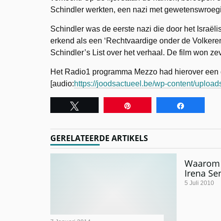
Schindler werkten, een nazi met gewetenswroegi
Schindler was de eerste nazi die door het Isra
erkend als een ‘Rechtvaardige onder de Volkeren
Schindler’s List over het verhaal. De film won z
Het Radio1 programma Mezzo had hierover een ge
[audio:
https://joodsactueel.be/wp-content/upload
Tweet
Pin
Share
GERELATEERDE ARTIKELS
Waarom 
Irena Se
5 Juli 2010