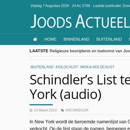
Vrijdag 7 Augustus 2026
·
24 Av, 5786
·
Laatste publicatie:
Dond
HOME
BINNENLAND
BUITENLAND
LAATSTE
Religieuze besnijdenis en toekomst van Jood
“Besnijdenisdebat toont hoe moeilijk seculi
CITYTRIP | ROEMENIË – Boekarest: de ver
“Vandaag zit elke Jood in België op de bek
BUITENLAND
HOLOCAUST
WOII & HOLOCAUST
goKosher lanceert nieuwe website en same
Schindler’s List 
York (audio)
23 Maart 2010
SCHINDLER
In New York wordt de beroemde namenlijst van 
verkocht. Op de lijst staan de namen, beroepen 