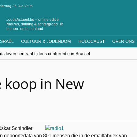
erdag 25 Juni 0:36
JoodsActueel.be – online editie
Nieuws, duiding & achtergrond uit
binnen- en buitenland
ISRAËL
CULTUUR & JODENDOM
HOLOCAUST
OVER ONS
s leven centraal tijdens conferentie in Brussel
ere Westen minderheden begrijpt”, Jinnih Beels (Vooruit)
rassing van Oost-Europa
laagdenbank”
nwerking met Mishpacha voor kosher travel en simchas wereldwijd
te koop in New
Oskar Schindler
en geboortedata van 801 mensen die in de emailfabriek van