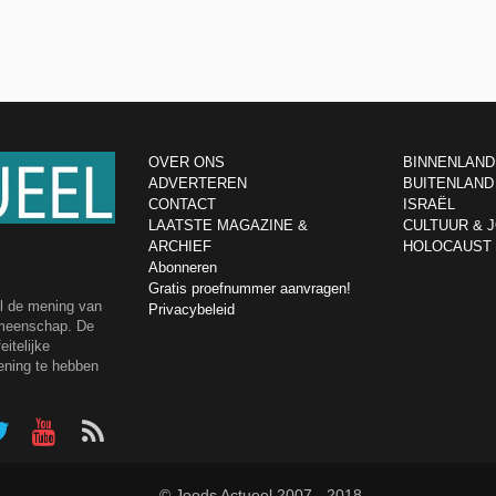
OVER ONS
BINNENLAND
ADVERTEREN
BUITENLAND
CONTACT
ISRAËL
LAATSTE MAGAZINE &
CULTUUR & 
ARCHIEF
HOLOCAUST
Abonneren
Gratis proefnummer aanvragen!
el de mening van
Privacybeleid
emeenschap. De
itelijke
ening te hebben
© Joods Actueel 2007 - 2018