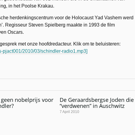
ng, in het Poolse Krakau.
ëlische herdenkingscentrum voor de Holocaust Yad Vashem werd
’. Regisseur Steven Spielberg maakte in 1993 de film
even Oscars.
sprek met onze hoofdredacteur. Klik om te beluisteren:
s-pjact001/2010/03/schindler-radio1.mp3]
geen nobelprijs voor
De Geraardsbergse Joden die
ndler?
“verdwenen” in Auschwitz
7 April 2010