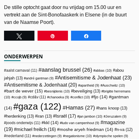
De stille optocht gaat door nu vrijdag om 15.00 uur en
vertrekt aan de Sint-Bonofaaskerk in Elsene (in de buurt
van de Naamse Poort).
Tweet
Pin
Share
ONDERWERPEN
aanslag brussel
(26)
abou
aalst carnaval
(11)
abbas
(10)
Antisemitisme & Jodenhaat
(23)
jahjah
(13)
andré gantman
(9)
Antisemitisme & Jodenhaat
(20)
apartheid
(9)
Auschwitz
(10)
bart de wever
(15)
beveiliging
(13)
besnijdenis
(10)
brigitte herremans
fjo
(14)
gantman
cd&v
(11)
(10)
ccojb
(9)
chanoeka
(9)
conflict
(10)
gaza
(122)
Hamas
(27)
(14)
hans knoop
(13)
Israël
(17)
herdenking
(13)
iran
(13)
jan jambon
(10)
Jeruzalem
(9)
magazine
kkl
(14)
joods onderwijs
(11)
ludo van campenhout
(9)
(19)
michael freilich
(16)
moshe aryeh friedman
(14)
n-va
(12)
nederland
(11)
nederzettingen
(9)
negationisme
(10)
olympische spelen
(9)