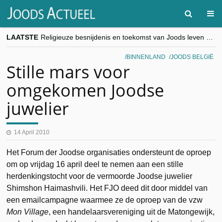
LAATSTE
Religieuze besnijdenis en toekomst van Joods leven centraal tijdens conferentie in Brussel
“Besnijdenisdebat toont hoe moeilijk seculiere Westen minderheden begrijpt”, Jinnih Beels (Vooruit)
CITYTRIP | ROEMENIË – Boekarest: de verrassing van Oost-Europa
BINNENLAND
JOODS BELGIË
“Vandaag zit elke Jood in België op de beklaagdenbank”
Stille mars voor
goKosher lanceert nieuwe website en samenwerking met Mishpacha voor kosher travel en simchas wereldwijd
omgekomen Joodse
juwelier
14 April 2010
Het Forum der Joodse organisaties ondersteunt de oproep
om op vrijdag 16 april deel te nemen aan een stille
herdenkingstocht voor de vermoorde Joodse juwelier
Shimshon Haimashvili. Het FJO deed dit door middel van
een emailcampagne waarmee ze de oproep van de vzw
Mon Village
, een handelaarsvereniging uit de Matongewijk,