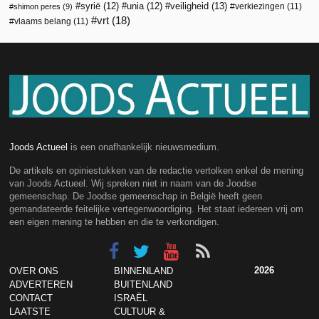
veiligheid
(13)
syrië
(12)
unia
(12)
verkiezingen
(11)
shimon peres
(9)
vrt
(18)
vlaams belang
(11)
Joods Actueel
is een onafhankelijk nieuwsmedium.
De artikels en opiniestukken van de redactie vertolken enkel de mening
van Joods Actueel. Wij spreken niet in naam van de Joodse
gemeenschap. De Joodse gemeenschap in België heeft geen
gemandateerde feitelijke vertegenwoordiging. Het staat iedereen vrij om
een eigen mening te hebben en die te verkondigen.
2026
OVER ONS
BINNENLAND
ADVERTEREN
BUITENLAND
CONTACT
ISRAËL
LAATSTE
CULTUUR &