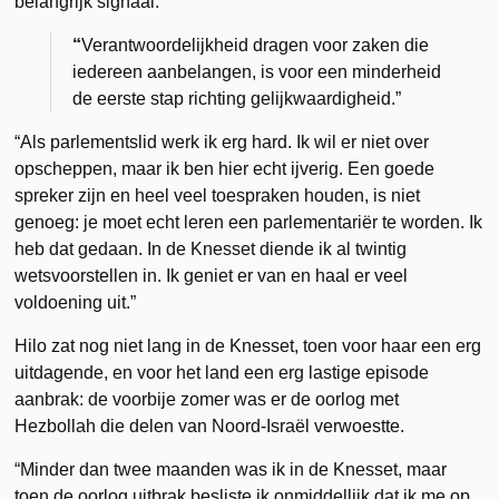
belangrijk signaal.”
“
Verantwoordelijkheid dragen voor zaken die
iedereen aanbelangen, is voor een minderheid
de eerste stap richting gelijkwaardigheid.”
“Als parlementslid werk ik erg hard. Ik wil er niet over
opscheppen, maar ik ben hier echt ijverig. Een goede
spreker zijn en heel veel toespraken houden, is niet
genoeg: je moet echt leren een parlementariër te worden. Ik
heb dat gedaan. In de Knesset diende ik al twintig
wetsvoorstellen in. Ik geniet er van en haal er veel
voldoening uit.”
Hilo zat nog niet lang in de Knesset, toen voor haar een erg
uitdagende, en voor het land een erg lastige episode
aanbrak: de voorbije zomer was er de oorlog met
Hezbollah die delen van Noord-Israël verwoestte.
“Minder dan twee maanden was ik in de Knesset, maar
toen de oorlog uitbrak besliste ik onmiddellijk dat ik me op