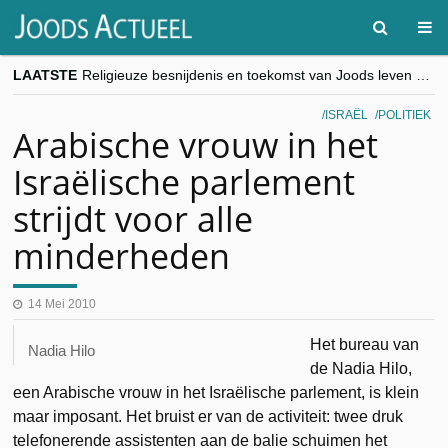
LAATSTE
Religieuze besnijdenis en toekomst van Joods leven centraal tijdens conferentie in Brussel
“Besnijdenisdebat toont hoe moeilijk seculiere Westen minderheden begrijpt”, Jinnih Beels (Vooruit)
CITYTRIP | ROEMENIË – Boekarest: de verrassing van Oost-Europa
ISRAËL
POLITIEK
“Vandaag zit elke Jood in België op de beklaagdenbank”
Arabische vrouw in het
goKosher lanceert nieuwe website en samenwerking met Mishpacha voor kosher travel en simchas wereldwijd
Israëlische parlement
strijdt voor alle
minderheden
14 Mei 2010
Het bureau van
Nadia Hilo
de Nadia Hilo,
een Arabische vrouw in het Israëlische parlement, is klein
maar imposant. Het bruist er van de activiteit: twee druk
telefonerende assistenten aan de balie schuimen het