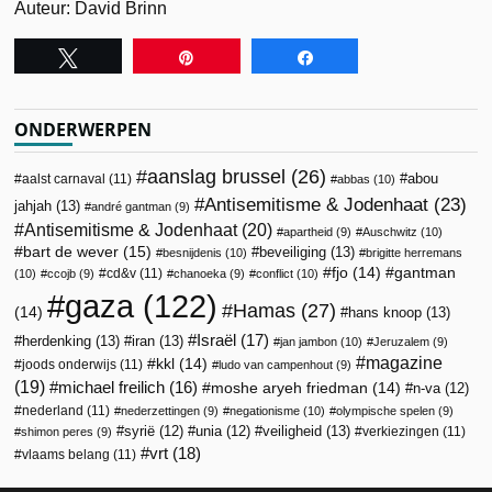
Auteur: David Brinn
Tweet
Pin
Share
ONDERWERPEN
aanslag brussel
(26)
abou
aalst carnaval
(11)
abbas
(10)
Antisemitisme & Jodenhaat
(23)
jahjah
(13)
andré gantman
(9)
Antisemitisme & Jodenhaat
(20)
apartheid
(9)
Auschwitz
(10)
bart de wever
(15)
beveiliging
(13)
besnijdenis
(10)
brigitte herremans
fjo
(14)
gantman
cd&v
(11)
(10)
ccojb
(9)
chanoeka
(9)
conflict
(10)
gaza
(122)
Hamas
(27)
(14)
hans knoop
(13)
Israël
(17)
herdenking
(13)
iran
(13)
jan jambon
(10)
Jeruzalem
(9)
magazine
kkl
(14)
joods onderwijs
(11)
ludo van campenhout
(9)
(19)
michael freilich
(16)
moshe aryeh friedman
(14)
n-va
(12)
nederland
(11)
nederzettingen
(9)
negationisme
(10)
olympische spelen
(9)
veiligheid
(13)
syrië
(12)
unia
(12)
verkiezingen
(11)
shimon peres
(9)
vrt
(18)
vlaams belang
(11)