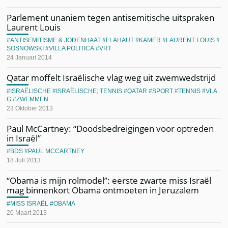
Parlement unaniem tegen antisemitische uitspraken
Laurent Louis
ANTISEMITISME & JODENHAAT
FLAHAUT
KAMER
LAURENT LOUIS
SOSNOWSKI
VILLA POLITICA
VRT
24 Januari 2014
Qatar moffelt Israëlische vlag weg uit zwemwedstrijd
ISRAËLISCHE
ISRAËLISCHE; TENNIS
QATAR
SPORT
TENNIS
VLA
G
ZWEMMEN
23 Oktober 2013
Paul McCartney: “Doodsbedreigingen voor optreden
in Israël”
BDS
PAUL MCCARTNEY
18 Juli 2013
“Obama is mijn rolmodel”: eerste zwarte miss Israël
mag binnenkort Obama ontmoeten in Jeruzalem
MISS ISRAËL
OBAMA
20 Maart 2013