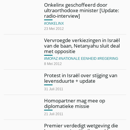
Onkelinx geschoffeerd door
ultraorthodoxe minister [Update:
radio-interview]
ONKELINX
23 Mei 2012
Vervroegde verkiezingen in Israël
van de baan, Netanyahu sluit deal
met oppositie
MOFAZ
NATIONALE EENHEID
REGERING
8 Mei 2012
Protest in Israël over stijging van
levensduurte + update
31 Juli 2011
Homopartner mag mee op
diplomatieke missie
21 Juli 2011
Premier verdedigt wetgeving die