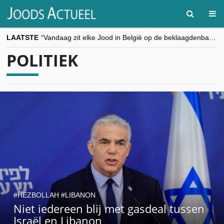
LAATSTE
“Vandaag zit elke Jood in België op de beklaagdenbank”
goKosher lanceert nieuwe website en samenwerking met Mishpacha voor kosher travel en simchas wereldwijd
POLITIEK
Religieuze besnijdenis en toekomst van Joods leven centraal tijdens conferentie in Brussel
“Besnijdenisdebat toont hoe moeilijk seculiere Westen minderheden begrijpt”, Jinnih Beels (Vooruit)
CITYTRIP | ROEMENIË – Boekarest: de verrassing van Oost-Europa
HEZBOLLAH
LIBANON
Niet iedereen blij met gasdeal tussen
Israël en Libanon