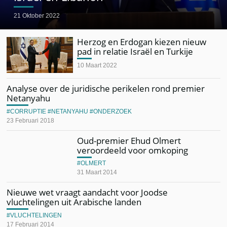
21 Oktober 2022
Herzog en Erdogan kiezen nieuw
pad in relatie Israël en Turkije
10 Maart 2022
Analyse over de juridische perikelen rond premier
Netanyahu
CORRUPTIE
NETANYAHU
ONDERZOEK
23 Februari 2018
Oud-premier Ehud Olmert
veroordeeld voor omkoping
OLMERT
31 Maart 2014
Nieuwe wet vraagt aandacht voor Joodse
vluchtelingen uit Arabische landen
VLUCHTELINGEN
17 Februari 2014