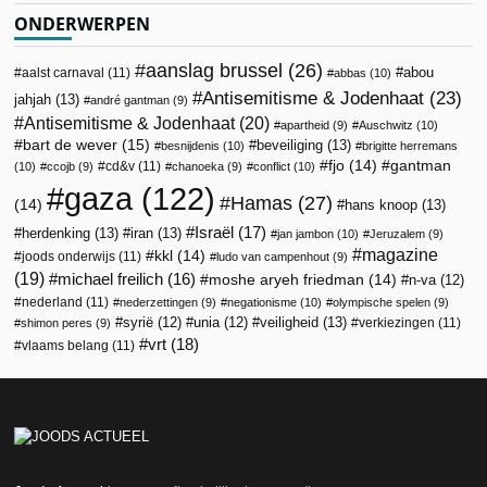
ONDERWERPEN
aanslag brussel
(26)
abou
aalst carnaval
(11)
abbas
(10)
Antisemitisme & Jodenhaat
(23)
jahjah
(13)
andré gantman
(9)
Antisemitisme & Jodenhaat
(20)
apartheid
(9)
Auschwitz
(10)
bart de wever
(15)
beveiliging
(13)
besnijdenis
(10)
brigitte herremans
fjo
(14)
gantman
cd&v
(11)
(10)
ccojb
(9)
chanoeka
(9)
conflict
(10)
gaza
(122)
Hamas
(27)
(14)
hans knoop
(13)
Israël
(17)
herdenking
(13)
iran
(13)
jan jambon
(10)
Jeruzalem
(9)
magazine
kkl
(14)
joods onderwijs
(11)
ludo van campenhout
(9)
(19)
michael freilich
(16)
moshe aryeh friedman
(14)
n-va
(12)
nederland
(11)
nederzettingen
(9)
negationisme
(10)
olympische spelen
(9)
veiligheid
(13)
syrië
(12)
unia
(12)
verkiezingen
(11)
shimon peres
(9)
vrt
(18)
vlaams belang
(11)