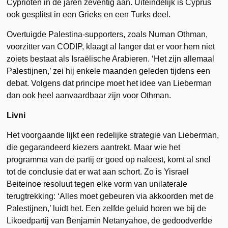
Cyprioten in de jaren zeventig aan. Uiteindelijk is Cyprus
ook gesplitst in een Grieks en een Turks deel.
Overtuigde Palestina-supporters, zoals Numan Othman,
voorzitter van CODIP, klaagt al langer dat er voor hem niet
zoiets bestaat als Israëlische Arabieren. ‘Het zijn allemaal
Palestijnen,’ zei hij enkele maanden geleden tijdens een
debat. Volgens dat principe moet het idee van Lieberman
dan ook heel aanvaardbaar zijn voor Othman.
Livni
Het voorgaande lijkt een redelijke strategie van Lieberman,
die gegarandeerd kiezers aantrekt. Maar wie het
programma van de partij er goed op naleest, komt al snel
tot de conclusie dat er wat aan schort. Zo is Yisrael
Beiteinoe resoluut tegen elke vorm van unilaterale
terugtrekking: ‘Alles moet gebeuren via akkoorden met de
Palestijnen,’ luidt het. Een zelfde geluid horen we bij de
Likoedpartij van Benjamin Netanyahoe, de gedoodverfde