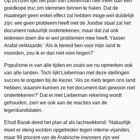
Op zichzelf lijkt het plan van Lieberman niet meer dan een
goedkope truc om stemmen binnen te halen. Dat de
maatregel geen enkel effect zal hebben moge wel duidelijk
zijn: wie geen probleem heeft met de Joodse staat zal het
document natuurlijk ondertekenen, maar dat zal ook
iedereen doen die er
wel
problemen mee heeft. Yasser
Arafat verklaarde: ‘Als ik bereid ben voor mijn land te
moorden, zou ik er dan niet voor liegen?’
Populisme is van alle tijden en zoals we nu opmerken ook
van alle landen. Toch lijkt Lieberman met deze stellingen
succes te oogsten bij de kiezer. ‘Als ze niets tegen ons land
hebben, waarom kunnen ze het document dan gewoon niet
ondertekenen?’ Dat er met Lieberman rekening wordt
gehouden, zien we ook aan de reacties van de
tegenkandidaten.
Ehud Barak deed het plan af als lachwekkend: ‘Natuurlijk
moet er steng worden opgetreden tegen interne vijanden,
maar 99 procent van de Arabische inwoners zijn wel