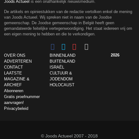
Joods Actueel
is een onafhankelijk nieuwsmedium.
De artikels en opiniestukken van de redactie vertolken enkel de mening
van Joods Actueel. Wij spreken niet in naam van de Joodse
gemeenschap. De Joodse gemeenschap in België heeft geen
gemandateerde feitelijke vertegenwoordiging. Het staat iedereen vrij om
een eigen mening te hebben en die te verkondigen.
2026
OVER ONS
BINNENLAND
ADVERTEREN
BUITENLAND
CONTACT
ISRAËL
LAATSTE
CULTUUR &
MAGAZINE &
JODENDOM
ARCHIEF
HOLOCAUST
Abonneren
Gratis proefnummer
aanvragen!
Privacybeleid
© Joods Actueel 2007 - 2018