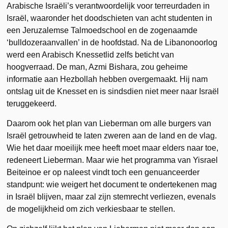
Arabische Israëli’s verantwoordelijk voor terreurdaden in
Israël, waaronder het doodschieten van acht studenten in
een Jeruzalemse Talmoedschool en de zogenaamde
‘bulldozeraanvallen’ in de hoofdstad. Na de Libanonoorlog
werd een Arabisch Knessetlid zelfs beticht van
hoogverraad. De man, Azmi Bishara, zou geheime
informatie aan Hezbollah hebben overgemaakt. Hij nam
ontslag uit de Knesset en is sindsdien niet meer naar Israël
teruggekeerd.
Daarom ook het plan van Lieberman om alle burgers van
Israël getrouwheid te laten zweren aan de land en de vlag.
Wie het daar moeilijk mee heeft moet maar elders naar toe,
redeneert Lieberman. Maar wie het programma van Yisrael
Beiteinoe er op naleest vindt toch een genuanceerder
standpunt: wie weigert het document te ondertekenen mag
in Israël blijven, maar zal zijn stemrecht verliezen, evenals
de mogelijkheid om zich verkiesbaar te stellen.