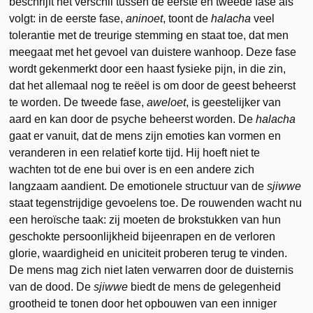
beschrijft het verschil tussen de eerste en tweede fase als
volgt: in de eerste fase,
aninoet
, toont de
halacha
veel
tolerantie met de treurige stemming en staat toe, dat men
meegaat met het gevoel van duistere wanhoop. Deze fase
wordt gekenmerkt door een haast fysieke pijn, in die zin,
dat het allemaal nog te reëel is om door de geest beheerst
te worden. De tweede fase,
aweloet
, is geestelijker van
aard en kan door de psyche beheerst worden. De
halacha
gaat er vanuit, dat de mens zijn emoties kan vormen en
veranderen in een relatief korte tijd. Hij hoeft niet te
wachten tot de ene bui over is en een andere zich
langzaam aandient. De emotionele structuur van de
sjiwwe
staat tegenstrijdige gevoelens toe. De rouwenden wacht nu
een heroïsche taak: zij moeten de brokstukken van hun
geschokte persoonlijkheid bijeenrapen en de verloren
glorie, waardigheid en uniciteit proberen terug te vinden.
De mens mag zich niet laten verwarren door de duisternis
van de dood. De
sjiwwe
biedt de mens de gelegenheid
grootheid te tonen door het opbouwen van een inniger