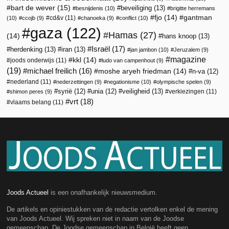
bart de wever
(15)
beveiliging
(13)
besnijdenis
(10)
brigitte herremans
fjo
(14)
gantman
cd&v
(11)
(10)
ccojb
(9)
chanoeka
(9)
conflict
(10)
gaza
(122)
Hamas
(27)
(14)
hans knoop
(13)
Israël
(17)
herdenking
(13)
iran
(13)
jan jambon
(10)
Jeruzalem
(9)
magazine
kkl
(14)
joods onderwijs
(11)
ludo van campenhout
(9)
(19)
michael freilich
(16)
moshe aryeh friedman
(14)
n-va
(12)
nederland
(11)
nederzettingen
(9)
negationisme
(10)
olympische spelen
(9)
veiligheid
(13)
syrië
(12)
unia
(12)
verkiezingen
(11)
shimon peres
(9)
vrt
(18)
vlaams belang
(11)
Joods Actueel
is een onafhankelijk nieuwsmedium.
De artikels en opiniestukken van de redactie vertolken enkel de mening
van Joods Actueel. Wij spreken niet in naam van de Joodse
gemeenschap. De Joodse gemeenschap in België heeft geen