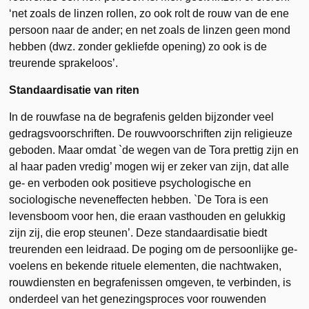
‘net
zoals de linzen rollen, zo ook rolt de rouw van de ene
persoon naar de ander; en net zoals de linzen geen mond
hebben (dwz. zonder gekliefde opening) zo ook is de
treurende sprakeloos’.
Standaardisatie van riten
In de rouwfase na de begrafenis gelden bijzonder veel
gedragsvoorschriften. De rouwvoorschriften zijn religieuze
geboden. Maar omdat `de wegen
van de Tora prettig zijn en
al haar paden vredig’ mogen wij er zeker van zijn, dat alle
ge- en verboden ook positieve psychologische en
sociologische neveneffecten hebben. `De Tora is een
levensboom voor hen, die eraan vasthouden en gelukkig
zijn zij, die erop steunen’. Deze standaardisatie biedt
treurenden een leidraad. De poging om de persoonlijke ge­
voelens en bekende rituele elementen, die nachtwaken,
rouwdien­sten en begrafenissen omgeven, te verbinden, is
onderdeel van het genezingsproces voor rouwenden