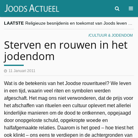
LAATSTE
Religieuze besnijdenis en toekomst van Joods leven centraal tijdens conferentie in Brussel
“Besnijdenisdebat toont hoe moeilijk seculiere Westen minderheden begrijpt”, Jinnih Beels (Vooruit)
CITYTRIP | ROEMENIË – Boekarest: de verrassing van Oost-Europa
CULTUUR & JODENDOM
“Vandaag zit elke Jood in België op de beklaagdenbank”
Sterven en rouwen in het
goKosher lanceert nieuwe website en samenwerking met Mishpacha voor kosher travel en simchas wereldwijd
jodendom
11 Januari 2011
Wat is de betekenis van het Joodse rouwritueel? We leven
in een tijd, waarin veel riten en symbolen werden
afgeschaft. Het mag ons niet verwonderen, dat de prijs voor
het afschaffen van rituelen een cultuur oplevert met allerlei
kinderlijke manieren om de dood te ontkennen, opgejaagd
door onopgeloste schuld, opge­kropte woede en
halfafgemaakte relaties. Daarom is het goed – hoe triest het
ook klinkt – ons eens te verdiepen in de achtergronden van