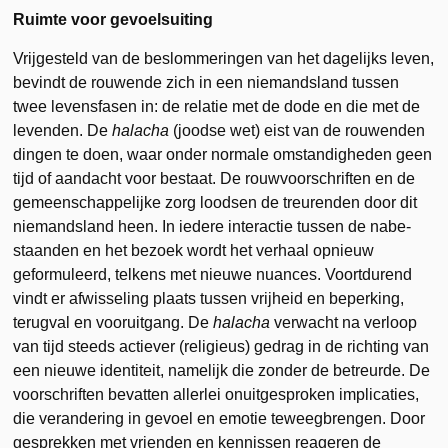
Ruimte voor gevoelsuiting
Vrijgesteld van de beslommeringen van het dagelijks leven,
bevindt de rouwende zich in een niemandsland tussen
twee levensfasen in: de relatie met de dode en die met de
levenden. De
hala­cha
(joodse wet) eist van de rouwenden
dingen te doen, waar onder normale omstandigheden geen
tijd of aandacht voor bestaat. De rouwvoorschriften en de
gemeenschappelijke zorg loodsen de treurenden door dit
niemandsland heen. In iedere interactie tussen de nabe­
staanden en het bezoek wordt het verhaal opnieuw
geformuleerd, telkens met nieuwe nuances. Voortdurend
vindt er afwisseling plaats tussen vrijheid en beperking,
terugval en vooruitgang. De
h
alacha
verwacht na verloop
van tijd steeds actiever (religieus) gedrag in de richting van
een nieuwe identiteit, namelijk die zonder de betreurde. De
voorschriften bevatten allerlei onuitge­sproken implicaties,
die verandering in gevoel en emotie teweegbrengen. Door
gesprekken met vrienden en kennissen reageren de