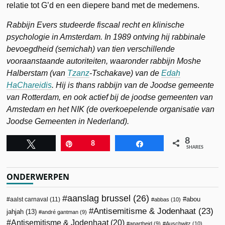
relatie tot G’d en een diepere band met de medemens.
Rabbijn Evers
studeerde fiscaal recht en klinische
psychologie in Amsterdam. In 1989 ontving hij rabbinale
bevoegdheid (semichah) van tien verschillende
vooraanstaande autoriteiten, waaronder rabbijn Moshe
Halberstam (van
Tzanz
-Tschakave) van de
Edah
HaChareidis
. Hij is thans rabbijn van de Joodse gemeente
van Rotterdam, en ook actief bij de joodse gemeenten van
Amstedam en het NIK (de overkoepelende organisatie van
Joodse Gemeenten in Nederland).
8
Tweet
Pin
8
Share
SHARES
ONDERWERPEN
aanslag brussel
(26)
abou
aalst carnaval
(11)
abbas
(10)
Antisemitisme & Jodenhaat
(23)
jahjah
(13)
andré gantman
(9)
Antisemitisme & Jodenhaat
(20)
apartheid
(9)
Auschwitz
(10)