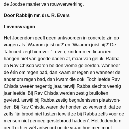
de Joodse manier van rouwverwerking.
Door Rabbijn mr. drs. R. Evers
Levensvragen
Het Jodendom geeft geen antwoorden in concrete zin op
vragen als `Waarom juist nu?’ en `Waarom juist hij?’ De
Talmoed zegt hierover: ‘Leven, kinderen en financiën
hangen niet van goede daden af, maar van geluk. Rabba
en Rav Chisda waren beiden vrome geleerden. Wanneer
de één om regen bad, dan kwam er regen en wanneer de
ander om regen bad, dan kwam die ook. Toch leefde Rav
Chisda tweeënnegentig jaar, terwijl Rabba slechts veertig
jaar leefde. Bij Rav Chisda werden zestig brui­loften
gevierd, terwijl bij Rabba zestig begrafenissen plaatsvon­
den. Bij Rav Chisda waren de honden zo verwend, dat ze
zelfs fijn brood niet lustten terwijl ze bij Rabba zelfs voor de
mensen niet genoeg gerstebrood hadden’. Het Jodendom
geeft echter wél antwoord op de vraag hoe men moet