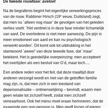
De tweede rouwfase:
aveloet
Na de begrafenis begint het eigenlijke verwerkingsproces
e
van de rouw. Rabbiner Hirsch (19
eeuw, Duitsland) zegt,
dat men nu `alleen nog maar’ de gevol­gen van het geleden
verlies voelt: `Het verdriet is in deze fase minder lichamelijk
van aard. De overledene is niet meer aan­wezig. De pijn is
meer emotioneel van aard en kan nu psycholo­gisch
verwerkt worden’. Dit komt ook tot uitdrukking in het
stamwoord
`aweel’
van deze tweede fase, dat `maar’
betekent. Het is geestelijke overpeinzing: men accepteert
het overlijden als een besluit van G’d, maar toch….
Een andere reden voor het feit, dat deze maaltijd door
anderen verzorgd wordt en niet van de getroffen familie
mag zijn, is, dat men zich in een toestand van
depersonalisatie – ontmenselijking – bevindt, waarin men
geen relatie tot zichzelf heeft, zodat men zichzelf
verwaarloost. Ook het menu moet eraan herinneren, dat de
rouwende een non-persoon is. Men geeft linzen of eieren: