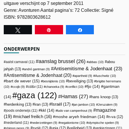
uitgave verschijnt op 7 september 2011
Genre: Avonturen Aantal pagina’s: 72 Collectie: Signé
ISBN: 9782803628612
Tweet
Pin
Share
ONDERWERPEN
aanslag brussel
(26)
abou
aalst carnaval
(11)
abbas
(10)
Antisemitisme & Jodenhaat
(23)
jahjah
(13)
andré gantman
(9)
Antisemitisme & Jodenhaat
(20)
apartheid
(9)
Auschwitz
(10)
bart de wever
(15)
beveiliging
(13)
besnijdenis
(10)
brigitte herremans
fjo
(14)
gantman
cd&v
(11)
(10)
ccojb
(9)
chanoeka
(9)
conflict
(10)
gaza
(122)
Hamas
(27)
(14)
hans knoop
(13)
Israël
(17)
herdenking
(13)
iran
(13)
jan jambon
(10)
Jeruzalem
(9)
magazine
kkl
(14)
joods onderwijs
(11)
ludo van campenhout
(9)
(19)
michael freilich
(16)
moshe aryeh friedman
(14)
n-va
(12)
nederland
(11)
nederzettingen
(9)
negationisme
(10)
olympische spelen
(9)
veiligheid
(13)
syrië
(12)
unia
(12)
verkiezingen
(11)
shimon peres
(9)