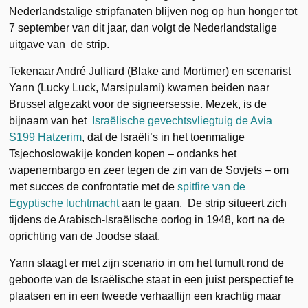
Nederlandstalige stripfanaten blijven nog op hun honger tot
7 september van dit jaar, dan volgt de Nederlandstalige
uitgave van de strip.
Tekenaar André Julliard (Blake and Mortimer) en scenarist
Yann (Lucky Luck, Marsipulami) kwamen beiden naar
Brussel afgezakt voor de signeersessie. Mezek, is de
bijnaam van het
Israëlische gevechtsvliegtuig de Avia
S199 Hatzerim
, dat de Israëli’s in het toenmalige
Tsjechoslowakije konden kopen – ondanks het
wapenembargo en zeer tegen de zin van de Sovjets – om
met succes de confrontatie met de
spitfire van de
Egyptische luchtmacht
aan te gaan. De strip situeert zich
tijdens de Arabisch-Israëlische oorlog in 1948, kort na de
oprichting van de Joodse staat.
Yann slaagt er met zijn scenario in om het tumult rond de
geboorte van de Israëlische staat in een juist perspectief te
plaatsen en in een tweede verhaallijn een krachtig maar