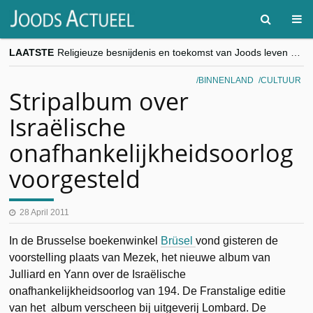
LAATSTE
Religieuze besnijdenis en toekomst van Joods leven centraal tijdens conferentie in Brussel
“Besnijdenisdebat toont hoe moeilijk seculiere Westen minderheden begrijpt”, Jinnih Beels (Vooruit)
CITYTRIP | ROEMENIË – Boekarest: de verrassing van Oost-Europa
BINNENLAND
CULTUUR
“Vandaag zit elke Jood in België op de beklaagdenbank”
Stripalbum over
goKosher lanceert nieuwe website en samenwerking met Mishpacha voor kosher travel en simchas wereldwijd
Israëlische
onafhankelijkheidsoorlog
voorgesteld
28 April 2011
In de Brusselse boekenwinkel
Brüsel
vond gisteren de
voorstelling plaats van Mezek, het nieuwe album van
Julliard en Yann over de Israëlische
onafhankelijkheidsoorlog van 194. De Franstalige editie
van het album verscheen bij uitgeverij Lombard. De