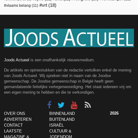
vrt
(18)
vlaams belang
(11)
Joods Actueel
is een onafhankelijk nieuwsmedium.
De artikels en opiniestukken van de redactie vertolken enkel de mening
van Joods Actueel. Wij spreken niet in naam van de Joodse
gemeenschap. De Joodse gemeenschap in België heeft geen
gemandateerde feitelijke vertegenwoordiging. Het staat iedereen vrij om
een eigen mening te hebben en die te verkondigen.
2026
OVER ONS
BINNENLAND
ADVERTEREN
BUITENLAND
CONTACT
ISRAËL
LAATSTE
CULTUUR &
MAGAZINE &
JODENDOM