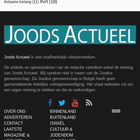
vrt
(18)
vlaams belang
(11)
Joods Actueel
is een onafhankelijk nieuwsmedium.
De artikels en opiniestukken van de redactie vertolken enkel de mening
van Joods Actueel. Wij spreken niet in naam van de Joodse
gemeenschap. De Joodse gemeenschap in België heeft geen
gemandateerde feitelijke vertegenwoordiging. Het staat iedereen vrij om
een eigen mening te hebben en die te verkondigen.
2026
OVER ONS
BINNENLAND
ADVERTEREN
BUITENLAND
CONTACT
ISRAËL
LAATSTE
CULTUUR &
MAGAZINE &
JODENDOM