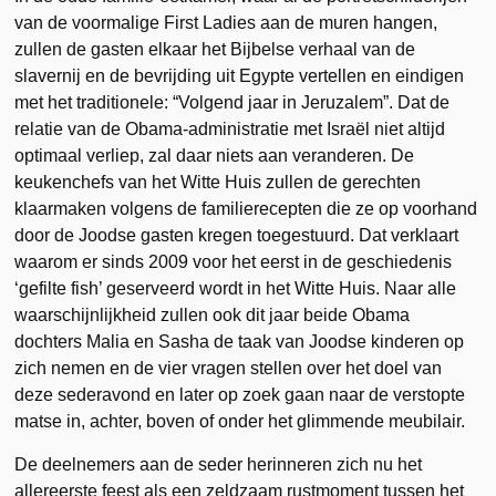
van de voormalige First Ladies aan de muren hangen,
zullen de gasten elkaar het Bijbelse verhaal van de
slavernij en de bevrijding uit Egypte vertellen en eindigen
met het traditionele: “Volgend jaar in Jeruzalem”. Dat de
relatie van de Obama-administratie met Israël niet altijd
optimaal verliep, zal daar niets aan veranderen. De
keukenchefs van het Witte Huis zullen de gerechten
klaarmaken volgens de familierecepten die ze op voorhand
door de Joodse gasten kregen toegestuurd. Dat verklaart
waarom er sinds 2009 voor het eerst in de geschiedenis
‘gefilte fish’ geserveerd wordt in het Witte Huis. Naar alle
waarschijnlijkheid zullen ook dit jaar beide Obama
dochters Malia en Sasha de taak van Joodse kinderen op
zich nemen en de vier vragen stellen over het doel van
deze sederavond en later op zoek gaan naar de verstopte
matse in, achter, boven of onder het glimmende meubilair.
De deelnemers aan de seder herinneren zich nu het
allereerste feest als een zeldzaam rustmoment tussen het