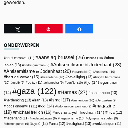
geworden.
Tweet
Pin
Share
ONDERWERPEN
aanslag brussel
(26)
abou
aalst carnaval
(11)
abbas
(10)
Antisemitisme & Jodenhaat
(23)
jahjah
(13)
andré gantman
(9)
Antisemitisme & Jodenhaat
(20)
apartheid
(9)
Auschwitz
(10)
bart de wever
(15)
beveiliging
(13)
besnijdenis
(10)
brigitte herremans
fjo
(14)
gantman
cd&v
(11)
(10)
ccojb
(9)
chanoeka
(9)
conflict
(10)
gaza
(122)
Hamas
(27)
(14)
hans knoop
(13)
Israël
(17)
herdenking
(13)
iran
(13)
jan jambon
(10)
Jeruzalem
(9)
magazine
kkl
(14)
joods onderwijs
(11)
ludo van campenhout
(9)
(19)
michael freilich
(16)
moshe aryeh friedman
(14)
n-va
(12)
nederland
(11)
nederzettingen
(9)
negationisme
(10)
olympische spelen
(9)
veiligheid
(13)
syrië
(12)
unia
(12)
verkiezingen
(11)
shimon peres
(9)