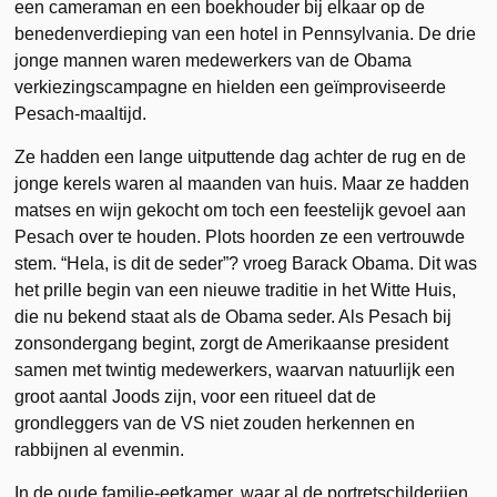
een cameraman en een boekhouder bij elkaar op de
benedenverdieping van een hotel in Pennsylvania.
De drie
jonge mannen waren medewerkers van de Obama
verkiezingscampagne en hielden een geïmproviseerde
Pesach-maaltijd.
Ze hadden een lange uitputtende dag achter de rug en de
jonge kerels waren al maanden van huis. Maar ze hadden
matses en wijn gekocht om toch een feestelijk gevoel aan
Pesach over te houden. Plots hoorden ze een vertrouwde
stem. “Hela, is dit de seder”? vroeg Barack Obama. Dit was
het prille begin van een nieuwe traditie in het Witte Huis,
die nu bekend staat als de Obama seder. Als Pesach bij
zonsondergang begint, zorgt de Amerikaanse president
samen met twintig medewerkers, waarvan natuurlijk een
groot aantal Joods zijn, voor een ritueel dat de
grondleggers van de VS niet zouden herkennen en
rabbijnen al evenmin.
In de oude familie-eetkamer, waar al de portretschilderijen