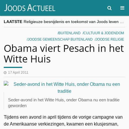
LAATSTE
Religieuze besnijdenis en toekomst van Joods leven centraal tijdens conferentie in Brussel
“Besnijdenisdebat toont hoe moeilijk seculiere Westen minderheden begrijpt”, Jinnih Beels (Vooruit)
CITYTRIP | ROEMENIË – Boekarest: de verrassing van Oost-Europa
BUITENLAND
CULTUUR & JODENDOM
“Vandaag zit elke Jood in België op de beklaagdenbank”
JOODSE GEMEENSCHAP BUITENLAND
JOODSE RELIGIE
goKosher lanceert nieuwe website en samenwerking met Mishpacha voor kosher travel en simchas wereldwijd
Obama viert Pesach in het
Witte Huis
17 April 2011
Seder-avond in het Witte Huis, onder Obama nu een traditie
geworden
Tijdens een avond in april tijdens de vorige campagne van
de Amerikaanse verkiezingen, kwamen een klusjesman,