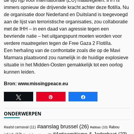
de tijd rijp voor internationale (EU) maatregelen. IHH is
immers opnieuw de drijvende kracht achter deze flotilla. Nu
de organisatie door Nederland en Duitsland is toegevoegd
aan de lijst van terroristische organisaties, zou collaboratie
met de IHH – in een daad van agressie tegen een
bevriende natie – het uitgangspunt moeten worden voor
verdere maatregelen tegen de Free Gaza 2 Flotilla.
Een herhaling van de confrontatie zoals die op de Mavi
Marmara plaatsvond zou namelijk in de huidige explosieve
situatie in het Midden-Oosten gemakkelijk tot een oorlog
kunnen leiden.
Bron: www.missingpeace.eu
Tweet
Pin
Share
ONDERWERPEN
aanslag brussel
(26)
abou
aalst carnaval
(11)
abbas
(10)
Antisemitisme & Jodenhaat
(23)