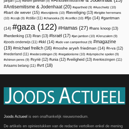
jahjah
(13)
andré gantman
(9)
Antisemitisme & Jodenhaat
(20)
apartheid
(9)
Auschwitz
(10)
bart de wever
(15)
beveiliging
(13)
besnijdenis
(10)
brigitte herremans
fjo
(14)
gantman
cd&v
(11)
(10)
ccojb
(9)
chanoeka
(9)
conflict
(10)
gaza
(122)
Hamas
(27)
(14)
hans knoop
(13)
Israël
(17)
herdenking
(13)
iran
(13)
jan jambon
(10)
Jeruzalem
(9)
magazine
kkl
(14)
joods onderwijs
(11)
ludo van campenhout
(9)
(19)
michael freilich
(16)
moshe aryeh friedman
(14)
n-va
(12)
nederland
(11)
nederzettingen
(9)
negationisme
(10)
olympische spelen
(9)
veiligheid
(13)
syrië
(12)
unia
(12)
verkiezingen
(11)
shimon peres
(9)
vrt
(18)
vlaams belang
(11)
Joods Actueel
is een onafhankelijk nieuwsmedium.
De artikels en opiniestukken van de redactie vertolken enkel de mening