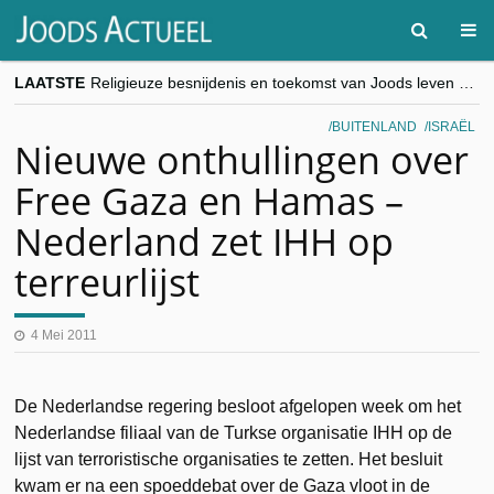
LAATSTE
Religieuze besnijdenis en toekomst van Joods leven centraal tijdens conferentie in Brussel
“Besnijdenisdebat toont hoe moeilijk seculiere Westen minderheden begrijpt”, Jinnih Beels (Vooruit)
CITYTRIP | ROEMENIË – Boekarest: de verrassing van Oost-Europa
BUITENLAND
ISRAËL
“Vandaag zit elke Jood in België op de beklaagdenbank”
Nieuwe onthullingen over
goKosher lanceert nieuwe website en samenwerking met Mishpacha voor kosher travel en simchas wereldwijd
Free Gaza en Hamas –
Nederland zet IHH op
terreurlijst
4 Mei 2011
De Nederlandse regering besloot afgelopen week om het
Nederlandse filiaal van de Turkse organisatie IHH op de
lijst van terroristische organisaties te zetten. Het besluit
kwam er na een spoeddebat over de Gaza vloot in de