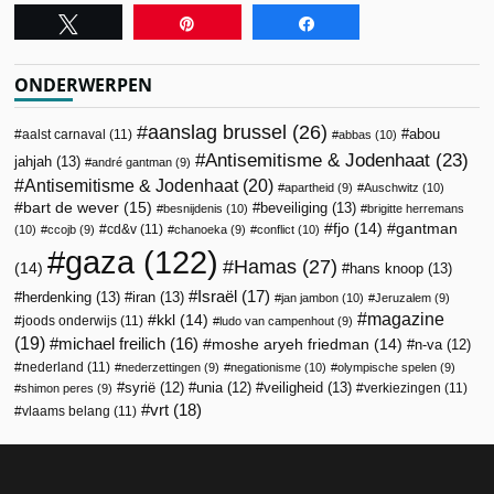
Tweet
Pin
Share
ONDERWERPEN
aanslag brussel
(26)
abou
aalst carnaval
(11)
abbas
(10)
Antisemitisme & Jodenhaat
(23)
jahjah
(13)
andré gantman
(9)
Antisemitisme & Jodenhaat
(20)
apartheid
(9)
Auschwitz
(10)
bart de wever
(15)
beveiliging
(13)
besnijdenis
(10)
brigitte herremans
fjo
(14)
gantman
cd&v
(11)
(10)
ccojb
(9)
chanoeka
(9)
conflict
(10)
gaza
(122)
Hamas
(27)
(14)
hans knoop
(13)
Israël
(17)
herdenking
(13)
iran
(13)
jan jambon
(10)
Jeruzalem
(9)
magazine
kkl
(14)
joods onderwijs
(11)
ludo van campenhout
(9)
(19)
michael freilich
(16)
moshe aryeh friedman
(14)
n-va
(12)
nederland
(11)
nederzettingen
(9)
negationisme
(10)
olympische spelen
(9)
veiligheid
(13)
syrië
(12)
unia
(12)
verkiezingen
(11)
shimon peres
(9)
vrt
(18)
vlaams belang
(11)