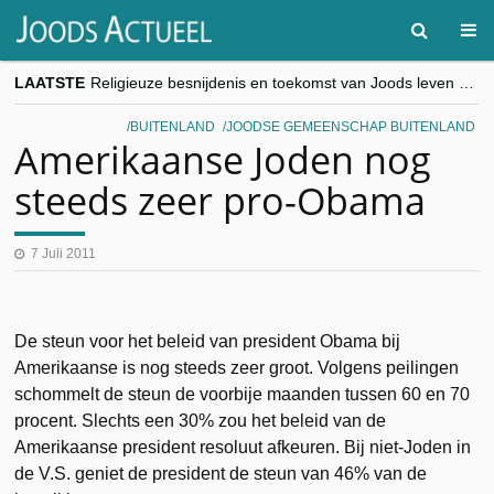
LAATSTE
Religieuze besnijdenis en toekomst van Joods leven centraal tijdens conferentie in Brussel
“Besnijdenisdebat toont hoe moeilijk seculiere Westen minderheden begrijpt”, Jinnih Beels (Vooruit)
CITYTRIP | ROEMENIË – Boekarest: de verrassing van Oost-Europa
BUITENLAND
JOODSE GEMEENSCHAP BUITENLAND
“Vandaag zit elke Jood in België op de beklaagdenbank”
Amerikaanse Joden nog
goKosher lanceert nieuwe website en samenwerking met Mishpacha voor kosher travel en simchas wereldwijd
steeds zeer pro-Obama
7 Juli 2011
De steun voor het beleid van president Obama bij
Amerikaanse is nog steeds zeer groot. Volgens peilingen
schommelt de steun de voorbije maanden tussen 60 en 70
procent. Slechts een 30% zou het beleid van de
Amerikaanse president resoluut afkeuren. Bij niet-Joden in
de V.S. geniet de president de steun van 46% van de