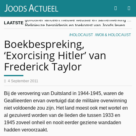
LAATSTE
goKosher lanceert nieuwe website en samenwerking met Mishpacha voor kosher travel en simchas wereldwijd
Religieuze besnijdenis en toekomst van Joods leven centraal tijdens conferentie in Brussel
“Besnijdenisdebat toont hoe moeilijk seculiere Westen minderheden begrijpt”, Jinnih Beels (Vooruit)
HOLOCAUST
WOII & HOLOCAUST
CITYTRIP | ROEMENIË – Boekarest: de verrassing van Oost-Europa
Boekbespreking,
“Vandaag zit elke Jood in België op de beklaagdenbank”
‘Exorcising Hitler’ van
Frederick Taylor
4 September 2011
Bij de verovering van Duitsland in 1944-1945, waren de
Geallieerden ervan overtuigd dat de militaire overwinning
niet voldoende zou zijn. Het land moest ook met wortel en
al gezuiverd worden van de lieden die tussen 1933 en
1945 zoveel onheil en nooit eerder geziene wandaden
hadden veroorzaakt.