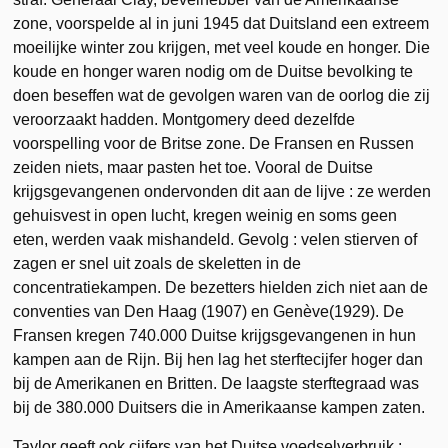
zone, voorspelde al in juni 1945 dat Duitsland een extreem
moeilijke winter zou krijgen, met veel koude en honger. Die
koude en honger waren nodig om de Duitse bevolking te
doen beseffen wat de gevolgen waren van de oorlog die zij
veroorzaakt hadden. Montgomery deed dezelfde
voorspelling voor de Britse zone. De Fransen en Russen
zeiden niets, maar pasten het toe. Vooral de Duitse
krijgsgevangenen ondervonden dit aan de lijve : ze werden
gehuisvest in open lucht, kregen weinig en soms geen
eten, werden vaak mishandeld. Gevolg : velen stierven of
zagen er snel uit zoals de skeletten in de
concentratiekampen. De bezetters hielden zich niet aan de
conventies van Den Haag (1907) en Genève(1929). De
Fransen kregen 740.000 Duitse krijgsgevangenen in hun
kampen aan de Rijn. Bij hen lag het sterftecijfer hoger dan
bij de Amerikanen en Britten. De laagste sterftegraad was
bij de 380.000 Duitsers die in Amerikaanse kampen zaten.
Taylor geeft ook cijfers van het Duitse voedselverbruik :