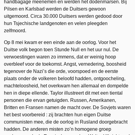
handbagage meenemen en werden het dodenmarsen. Bij
Pilsen en Karlsbad werden de Duitsers gewoon
uitgemoord. Circa 30.000 Duitsers werden gedood door
hun Tsjechische landgenoten en velen pleegden
zelfmoord.
Op 8 mei kwam er een einde aan de oorlog. Voor het
Duitse volk begon toen Stunde Null en het uur nul. De
verwoestingen waren zo immens, dat er weinig hoop
overbleef voor de toekomst. Angst, vernedering, boosheid
tegenover de Nazi’s die orde, voorspoed en de eerste
plaats onder de volkeren beloofd hadden, ontgoocheling,
machteloosheid, het overkwam hen allemaal en dompelde
hen in diepe ellende. Taylor illustreert dit met een tiental
personen die ervan getuigden. Russen, Amerikanen,
Britten en Fransen namen de macht over. De Sovjets waren
het best voorbereid : zij brachten hun eigen Duitse
communisten mee, die de oorlog in Rusland doorgebracht
hadden. De anderen misten zo’n homogene groep