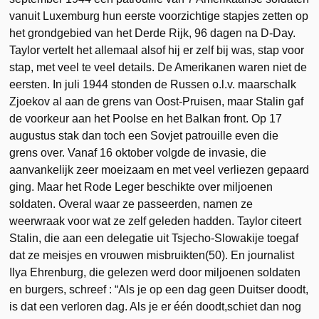
vanuit Luxemburg hun eerste voorzichtige stapjes zetten op
het grondgebied van het Derde Rijk, 96 dagen na D-Day.
Taylor vertelt het allemaal alsof hij er zelf bij was, stap voor
stap, met veel te veel details. De Amerikanen waren niet de
eersten. In juli 1944 stonden de Russen o.l.v. maarschalk
Zjoekov al aan de grens van Oost-Pruisen, maar Stalin gaf
de voorkeur aan het Poolse en het Balkan front. Op 17
augustus stak dan toch een Sovjet patrouille even die
grens over. Vanaf 16 oktober volgde de invasie, die
aanvankelijk zeer moeizaam en met veel verliezen gepaard
ging. Maar het Rode Leger beschikte over miljoenen
soldaten. Overal waar ze passeerden, namen ze
weerwraak voor wat ze zelf geleden hadden. Taylor citeert
Stalin, die aan een delegatie uit Tsjecho-Slowakije toegaf
dat ze meisjes en vrouwen misbruikten(50). En journalist
Ilya Ehrenburg, die gelezen werd door miljoenen soldaten
en burgers, schreef : “Als je op een dag geen Duitser doodt,
is dat een verloren dag. Als je er één doodt,schiet dan nog