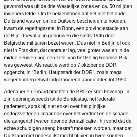
gevormd was uit de drie Westelijke zones en ca. 50 miljoen
inwoners telde. Om te beklemtonen dat het niet het oude
Duitsland was en om de Duitsers bescheiden te houden,
kwam de regeringszetel in Bonn, een provinciestadje aan
de Rijn. Toevallig in gebouwen die sinds 1946 door
Belgische militairen bezet waren. Dus niet in Berlijn of ook
niet in Frankfurt, dat centraler lag, veel groter was en in de
middeleeuwen nog een zetel van het Heilig Roomse Rijk
was geweest. Als reactie werd op 7 oktober de DDR
opgericht, in “Berlin, Hauptstadt der DDR”, zoals mega
wegenborden ietwat indoctrinerend aanduidden tot 1990.
Adenauer en Erhard brachten de BRD er snel bovenop. In
zijn openingsspeech tot de Bundestag, het federale
parlement, sprak hij niet enkel over het pijnlijke
oorlogsverleden, maar ook over het verdriet en de schade
die aangericht waren door de denazificatie : hij vond dat de
echte schuldigen streng bestraft moesten worden, maar dat
Duitsland niet opgesplitst mocht blijven in twee soorten