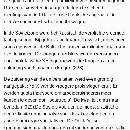
die graffiti aanbrachten of pamfletten verspreidden tegen de
Russen of vervelende vragen durfden te stellen bij
meetings van de FDJ, de Freie Deutsche Jugend of de
nieuwe communistische jeugdbeweging.
In de Sovjetzone werd het Russisch de verplichte vreemde
taal op school. Bij gebrek aan leraren Russisch, moest men
soms mensen uit de Baltische landen verplichten naar daar
over te komen. De vroegere rechters werden vervangen
door proletarische SED-getrouwen, die hoop en al een
opleiding van 6 maanden kregen (328).
De zuivering van de universiteiten werd even grondig
aangepakt : 75 % van de vroegere profs vlogen eruit. Er
werden quota ingevoerd om arbeiderskinderen meer
kansen te geven dan “bourgeois”. De kwaliteit ging naar
beneden (329).De Sovjets voerden de meest drastische
denazificatie door, behalve voor de raketgeleerden en
andere bruikbare specialisten. De Oost-Duitse
communisten maakten ook een uitzondering voor nazi’s die