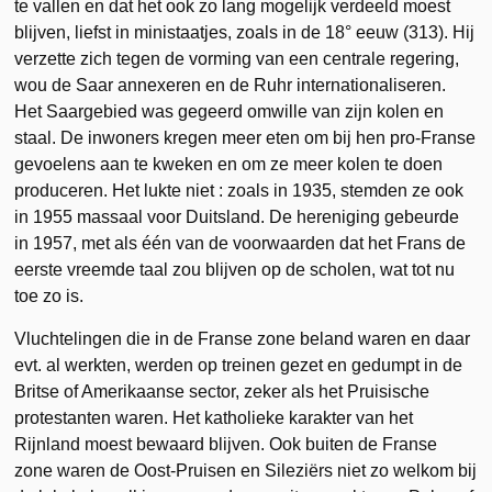
te vallen en dat het ook zo lang mogelijk verdeeld moest
blijven, liefst in ministaatjes, zoals in de 18° eeuw (313). Hij
verzette zich tegen de vorming van een centrale regering,
wou de Saar annexeren en de Ruhr internationaliseren.
Het Saargebied was gegeerd omwille van zijn kolen en
staal. De inwoners kregen meer eten om bij hen pro-Franse
gevoelens aan te kweken en om ze meer kolen te doen
produceren. Het lukte niet : zoals in 1935, stemden ze ook
in 1955 massaal voor Duitsland. De hereniging gebeurde
in 1957, met als één van de voorwaarden dat het Frans de
eerste vreemde taal zou blijven op de scholen, wat tot nu
toe zo is.
Vluchtelingen die in de Franse zone beland waren en daar
evt. al werkten, werden op treinen gezet en gedumpt in de
Britse of Amerikaanse sector, zeker als het Pruisische
protestanten waren. Het katholieke karakter van het
Rijnland moest bewaard blijven. Ook buiten de Franse
zone waren de Oost-Pruisen en Sileziërs niet zo welkom bij