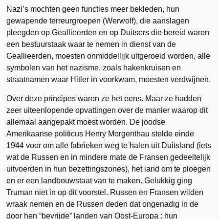
Nazi’s mochten geen functies meer bekleden, hun
gewapende terreurgroepen (Werwolf), die aanslagen
pleegden op Geallieerden en op Duitsers die bereid waren
een bestuurstaak waar te nemen in dienst van de
Geallieerden, moesten onmiddellijk uitgeroeid worden, alle
symbolen van het nazisme, zoals hakenkruisen en
straatnamen waar Hitler in voorkwam, moesten verdwijnen.
Over deze principes waren ze het eens. Maar ze hadden
zeer uiteenlopende opvattingen over de manier waarop dit
allemaal aangepakt moest worden. De joodse
Amerikaanse politicus Henry Morgenthau stelde einde
1944 voor om alle fabrieken weg te halen uit Duitsland (iets
wat de Russen en in mindere mate de Fransen gedeeltelijk
uitvoerden in hun bezettingszones), het land om te ploegen
en er een landbouwstaat van te maken. Gelukkig ging
Truman niet in op dit voorstel. Russen en Fransen wilden
wraak nemen en de Russen deden dat ongenadig in de
door hen “bevrijde” landen van Oost-Europa : hun