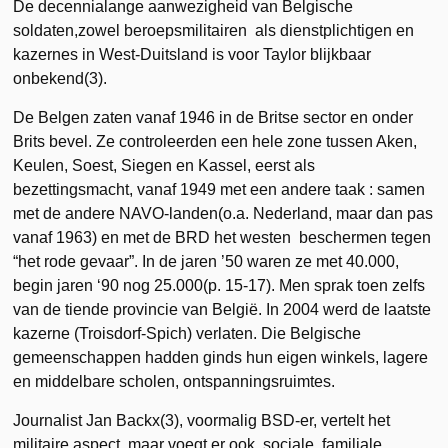
De decennialange aanwezigheid van Belgische
soldaten,zowel beroepsmilitairen als dienstplichtigen en
kazernes in West-Duitsland is voor Taylor blijkbaar
onbekend(3).
De Belgen zaten vanaf 1946 in de Britse sector en onder
Brits bevel. Ze controleerden een hele zone tussen Aken,
Keulen, Soest, Siegen en Kassel, eerst als
bezettingsmacht, vanaf 1949 met een andere taak : samen
met de andere NAVO-landen(o.a. Nederland, maar dan pas
vanaf 1963) en met de BRD het westen beschermen tegen
“het rode gevaar”. In de jaren ’50 waren ze met 40.000,
begin jaren ‘90 nog 25.000(p. 15-17). Men sprak toen zelfs
van de tiende provincie van België. In 2004 werd de laatste
kazerne (Troisdorf-Spich) verlaten. Die Belgische
gemeenschappen hadden ginds hun eigen winkels, lagere
en middelbare scholen, ontspanningsruimtes.
Journalist Jan Backx(3), voormalig BSD-er, vertelt het
militaire aspect, maar voegt er ook sociale, familiale,