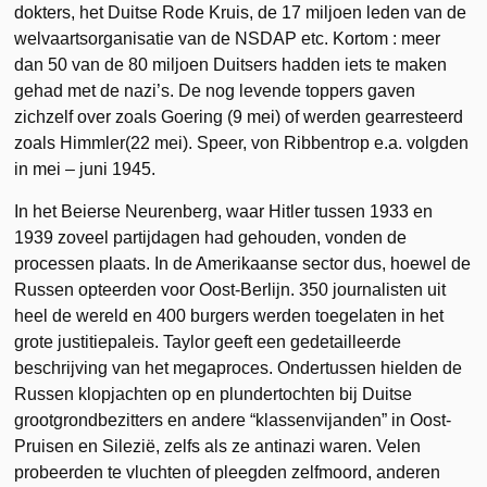
dokters, het Duitse Rode Kruis, de 17 miljoen leden van de
welvaartsorganisatie van de NSDAP etc. Kortom : meer
dan 50 van de 80 miljoen Duitsers hadden iets te maken
gehad met de nazi’s. De nog levende toppers gaven
zichzelf over zoals Goering (9 mei) of werden gearresteerd
zoals Himmler(22 mei). Speer, von Ribbentrop e.a. volgden
in mei – juni 1945.
In het Beierse Neurenberg, waar Hitler tussen 1933 en
1939 zoveel partijdagen had gehouden, vonden de
processen plaats. In de Amerikaanse sector dus, hoewel de
Russen opteerden voor Oost-Berlijn. 350 journalisten uit
heel de wereld en 400 burgers werden toegelaten in het
grote justitiepaleis. Taylor geeft een gedetailleerde
beschrijving van het megaproces. Ondertussen hielden de
Russen klopjachten op en plundertochten bij Duitse
grootgrondbezitters en andere “klassenvijanden” in Oost-
Pruisen en Silezië, zelfs als ze antinazi waren. Velen
probeerden te vluchten of pleegden zelfmoord, anderen