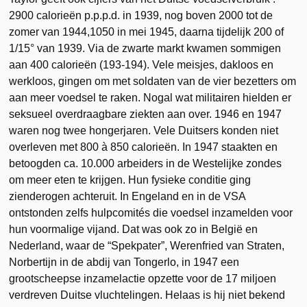
2900 calorieën p.p.p.d. in 1939, nog boven 2000 tot de
zomer van 1944,1050 in mei 1945, daarna tijdelijk 200 of
1/15° van 1939. Via de zwarte markt kwamen sommigen
aan 400 calorieën (193-194). Vele meisjes, dakloos en
werkloos, gingen om met soldaten van de vier bezetters om
aan meer voedsel te raken. Nogal wat militairen hielden er
seksueel overdraagbare ziekten aan over. 1946 en 1947
waren nog twee hongerjaren. Vele Duitsers konden niet
overleven met 800 à 850 calorieën. In 1947 staakten en
betoogden ca. 10.000 arbeiders in de Westelijke zondes
om meer eten te krijgen. Hun fysieke conditie ging
zienderogen achteruit. In Engeland en in de VSA
ontstonden zelfs hulpcomités die voedsel inzamelden voor
hun voormalige vijand. Dat was ook zo in België en
Nederland, waar de “Spekpater”, Werenfried van Straten,
Norbertijn in de abdij van Tongerlo, in 1947 een
grootscheepse inzamelactie opzette voor de 17 miljoen
verdreven Duitse vluchtelingen. Helaas is hij niet bekend