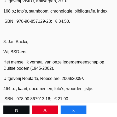
Uitgeverij VBKU, Antwerpen, 2010.
168 p.; foto’s, stamboom, chronologie, bibliografie, index.
ISBN 978-90-857129-23; € 34,50.
3. Jan Backx,
Wij,BSD-ers !
Het menselijk verhaal van onze legergemeenschap op
Duitse bodem (1945-2002).
Uitgeverij Roularta, Roeselare, 2008/2009³.
464 p. ; kaart, documenten, foto’s, woordenlijstje.
ISBN 978 90 867913 16; € 21,90.
Tweet
Pin
Share