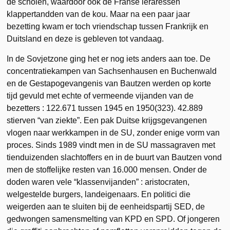
de scholen, waardoor ook de Franse leraressen
klappertandden van de kou. Maar na een paar jaar
bezetting kwam er toch vriendschap tussen Frankrijk en
Duitsland en deze is gebleven tot vandaag.
In de Sovjetzone ging het er nog iets anders aan toe. De
concentratiekampen van Sachsenhausen en Buchenwald
en de Gestapogevangenis van Bautzen werden op korte
tijd gevuld met echte of vermeende vijanden van de
bezetters : 122.671 tussen 1945 en 1950(323). 42.889
stierven “van ziekte”. Een pak Duitse krijgsgevangenen
vlogen naar werkkampen in de SU, zonder enige vorm van
proces. Sinds 1989 vindt men in de SU massagraven met
tienduizenden slachtoffers en in de buurt van Bautzen vond
men de stoffelijke resten van 16.000 mensen. Onder de
doden waren vele “klassenvijanden” : aristocraten,
welgestelde burgers, landeigenaars. En politici die
weigerden aan te sluiten bij de eenheidspartij SED, de
gedwongen samensmelting van KPD en SPD. Of jongeren