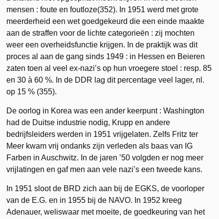
mensen : foute en foutloze(352). In 1951 werd met grote
meerderheid een wet goedgekeurd die een einde maakte
aan de straffen voor de lichte categorieën : zij mochten
weer een overheidsfunctie krijgen. In de praktijk was dit
proces al aan de gang sinds 1949 : in Hessen en Beieren
zaten toen al veel ex-nazi’s op hun vroegere stoel : resp. 85
en 30 à 60 %. In de DDR lag dit percentage veel lager, nl.
op 15 % (355).
De oorlog in Korea was een ander keerpunt : Washington
had de Duitse industrie nodig, Krupp en andere
bedrijfsleiders werden in 1951 vrijgelaten. Zelfs Fritz ter
Meer kwam vrij ondanks zijn verleden als baas van IG
Farben in Auschwitz. In de jaren ’50 volgden er nog meer
vrijlatingen en gaf men aan vele nazi’s een tweede kans.
In 1951 sloot de BRD zich aan bij de EGKS, de voorloper
van de E.G. en in 1955 bij de NAVO. In 1952 kreeg
Adenauer, weliswaar met moeite, de goedkeuring van het