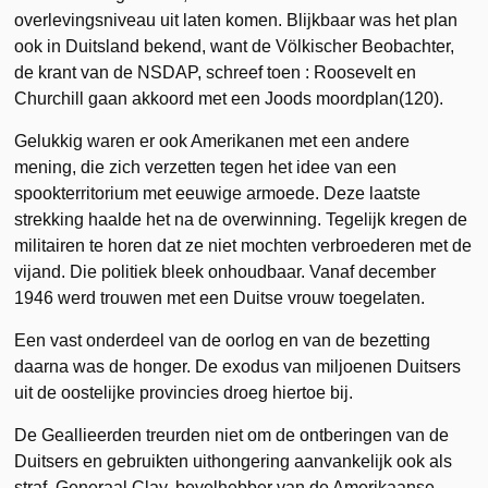
overlevingsniveau uit laten komen. Blijkbaar was het plan
ook in Duitsland bekend, want de Völkischer Beobachter,
de krant van de NSDAP, schreef toen : Roosevelt en
Churchill gaan akkoord met een Joods moordplan(120).
Gelukkig waren er ook Amerikanen met een andere
mening, die zich verzetten tegen het idee van een
spookterritorium met eeuwige armoede. Deze laatste
strekking haalde het na de overwinning. Tegelijk kregen de
militairen te horen dat ze niet mochten verbroederen met de
vijand. Die politiek bleek onhoudbaar. Vanaf december
1946 werd trouwen met een Duitse vrouw toegelaten.
Een vast onderdeel van de oorlog en van de bezetting
daarna was de honger. De exodus van miljoenen Duitsers
uit de oostelijke provincies droeg hiertoe bij.
De Geallieerden treurden niet om de ontberingen van de
Duitsers en gebruikten uithongering aanvankelijk ook als
straf. Generaal Clay, bevelhebber van de Amerikaanse