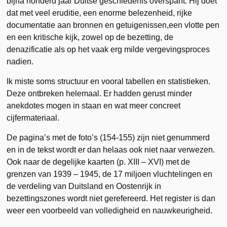
bijna honderd jaar Duitse geschiedenis overspant. Hij doet
dat met veel eruditie, een enorme belezenheid, rijke
documentatie aan bronnen en getuigenissen,een vlotte pen
en een kritische kijk, zowel op de bezetting, de
denazificatie als op het vaak erg milde vergevingsproces
nadien.
Ik miste soms structuur en vooral tabellen en statistieken.
Deze ontbreken helemaal. Er hadden gerust minder
anekdotes mogen in staan en wat meer concreet
cijfermateriaal.
De pagina’s met de foto’s (154-155) zijn niet genummerd
en in de tekst wordt er dan helaas ook niet naar verwezen.
Ook naar de degelijke kaarten (p. XIII – XVI) met de
grenzen van 1939 – 1945, de 17 miljoen vluchtelingen en
de verdeling van Duitsland en Oostenrijk in
bezettingszones wordt niet gerefereerd. Het register is dan
weer een voorbeeld van volledigheid en nauwkeurigheid.