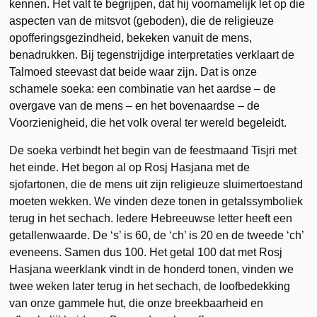
kennen. Het valt te begrijpen, dat hij voornamelijk let op die
aspecten van de mitsvot (geboden), die de religieuze
opofferingsgezindheid, bekeken vanuit de mens,
benadrukken. Bij tegenstrijdige interpretaties verklaart de
Talmoed steevast dat beide waar zijn. Dat is onze
schamele soeka: een combinatie van het aardse – de
overgave van de mens – en het bovenaardse – de
Voorzienigheid, die het volk overal ter wereld begeleidt.
De soeka verbindt het begin van de feestmaand Tisjri met
het einde. Het begon al op Rosj Hasjana met de
sjofartonen, die de mens uit zijn religieuze sluimertoestand
moeten wekken. We vinden deze tonen in getalssymboliek
terug in het sechach. Iedere Hebreeuwse letter heeft een
getallenwaarde. De ‘s’ is 60, de ‘ch’ is 20 en de tweede ‘ch’
eveneens. Samen dus 100. Het getal 100 dat met Rosj
Hasjana weerklank vindt in de honderd tonen, vinden we
twee weken later terug in het sechach, de loofbedekking
van onze gammele hut, die onze breekbaarheid en