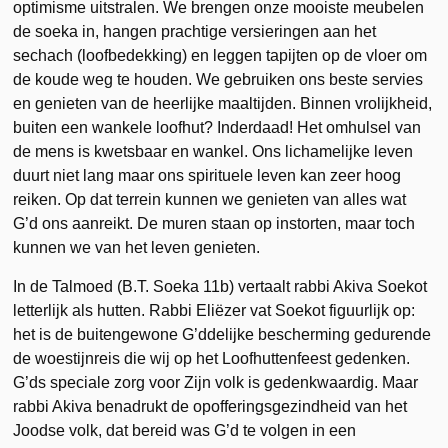
optimisme uitstralen. We brengen onze mooiste meubelen
de soeka in, hangen prachtige versieringen aan het
sechach (loofbedekking) en leggen tapijten op de vloer om
de koude weg te houden. We gebruiken ons beste servies
en genieten van de heerlijke maaltijden. Binnen vrolijkheid,
buiten een wankele loofhut? Inderdaad! Het omhulsel van
de mens is kwetsbaar en wankel. Ons lichamelijke leven
duurt niet lang maar ons spirituele leven kan zeer hoog
reiken. Op dat terrein kunnen we genieten van alles wat
G’d ons aanreikt. De muren staan op instorten, maar toch
kunnen we van het leven genieten.
In de Talmoed (B.T. Soeka 11b) vertaalt rabbi Akiva Soekot
letterlijk als hutten. Rabbi Eliëzer vat Soekot figuurlijk op:
het is de buitengewone G’ddelijke bescherming gedurende
de woestijnreis die wij op het Loofhuttenfeest gedenken.
G’ds speciale zorg voor Zijn volk is gedenkwaardig. Maar
rabbi Akiva benadrukt de opofferingsgezindheid van het
Joodse volk, dat bereid was G’d te volgen in een