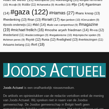
fjo
(14)
gantman
cd&v
(11)
(10)
ccojb
(9)
chanoeka
(9)
conflict
(10)
gaza
(122)
Hamas
(27)
(14)
hans knoop
(13)
Israël
(17)
herdenking
(13)
iran
(13)
jan jambon
(10)
Jeruzalem
(9)
magazine
kkl
(14)
joods onderwijs
(11)
ludo van campenhout
(9)
(19)
michael freilich
(16)
moshe aryeh friedman
(14)
n-va
(12)
nederland
(11)
nederzettingen
(9)
negationisme
(10)
olympische spelen
(9)
veiligheid
(13)
syrië
(12)
unia
(12)
verkiezingen
(11)
shimon peres
(9)
vrt
(18)
vlaams belang
(11)
Joods Actueel
is een onafhankelijk nieuwsmedium.
De artikels en opiniestukken van de redactie vertolken enkel de mening
van Joods Actueel. Wij spreken niet in naam van de Joodse
gemeenschap. De Joodse gemeenschap in België heeft geen
gemandateerde feitelijke vertegenwoordiging. Het staat iedereen vrij om