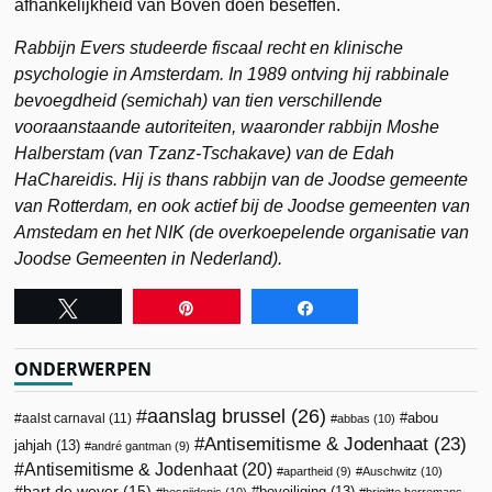
afhankelijkheid van Boven doen beseffen.
Rabbijn Evers studeerde fiscaal recht en klinische
psychologie in Amsterdam. In 1989 ontving hij rabbinale
bevoegdheid (semichah) van tien verschillende
vooraanstaande autoriteiten, waaronder rabbijn Moshe
Halberstam (van Tzanz-Tschakave) van de Edah
HaChareidis. Hij is thans rabbijn van de Joodse gemeente
van Rotterdam, en ook actief bij de Joodse gemeenten van
Amstedam en het NIK (de overkoepelende organisatie van
Joodse Gemeenten in Nederland).
Tweet
Pin
Share
ONDERWERPEN
aanslag brussel
(26)
abou
aalst carnaval
(11)
abbas
(10)
Antisemitisme & Jodenhaat
(23)
jahjah
(13)
andré gantman
(9)
Antisemitisme & Jodenhaat
(20)
apartheid
(9)
Auschwitz
(10)
bart de wever
(15)
beveiliging
(13)
besnijdenis
(10)
brigitte herremans