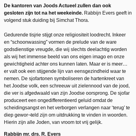
De kantoren van Joods Actueel zullen dan ook
gesloten zijn tot na het weekeinde.
Rabbijn Evers geeft in
volgend stuk duiding bij Simchat Thora.
Gedurende tisjrie stijgt onze religiositeit loodrecht. Inkeer
en “schoonwassing” vormen de prelude van de ware
godsdienstige vreugde, die wij slechts deelachtig worden
als wij het immense beeld van ons eigen imago en onze
gewichtigheid achter ons kunnen laten. Maar er is meer…
er valt ook een stijgende lijn van eensgezindheid waar te
nemen. De sjofartonen symboliseren de hartenkreet van
het Joodse volk, een schreeuw uit zielennood van de jood,
die ver is afgedwaald van zijn Joodse oorsprong. De sjofar
produceert een ongedifferentieerd geluid omdat de
scheidingsangst en het verborgen verlangen naar ‘terug’ te
diep gewor¬teld zijn om uitdrukking te vinden in woorden.
Hierin zijn alle Joden, van vroom tot vrij gelijk.
Rabbijn mr. drs. R. Evers