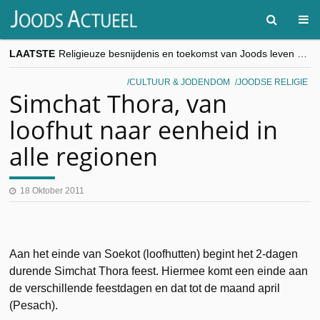
LAATSTE
Religieuze besnijdenis en toekomst van Joods leven centraal tijdens conferentie in Brussel
“Besnijdenisdebat toont hoe moeilijk seculiere Westen minderheden begrijpt”, Jinnih Beels (Vooruit)
CITYTRIP | ROEMENIË – Boekarest: de verrassing van Oost-Europa
CULTUUR & JODENDOM
JOODSE RELIGIE
“Vandaag zit elke Jood in België op de beklaagdenbank”
Simchat Thora, van
goKosher lanceert nieuwe website en samenwerking met Mishpacha voor kosher travel en simchas wereldwijd
loofhut naar eenheid in
alle regionen
18 Oktober 2011
Aan het einde van Soekot (loofhutten) begint het 2-dagen
durende Simchat Thora feest. Hiermee komt een einde aan
de verschillende feestdagen en dat tot de maand april
(Pesach).