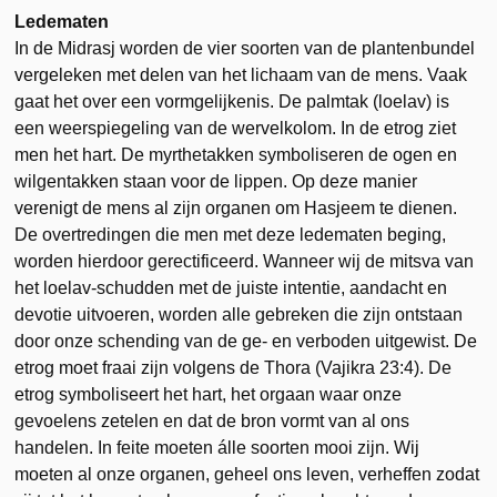
Ledematen
In de Midrasj worden de vier soorten van de plantenbundel
vergeleken met delen van het lichaam van de mens. Vaak
gaat het over een vormgelijkenis. De palmtak (loelav) is
een weerspiegeling van de wervelkolom. In de etrog ziet
men het hart. De myrthetakken symboliseren de ogen en
wilgentakken staan voor de lippen. Op deze manier
verenigt de mens al zijn organen om Hasjeem te dienen.
De overtredingen die men met deze ledematen beging,
worden hierdoor gerectificeerd. Wanneer wij de mitsva van
het loelav-schudden met de juiste intentie, aandacht en
devotie uitvoeren, worden alle gebreken die zijn ontstaan
door onze schending van de ge- en verboden uitgewist. De
etrog moet fraai zijn volgens de Thora (Vajikra 23:4). De
etrog symboliseert het hart, het orgaan waar onze
gevoelens zetelen en dat de bron vormt van al ons
handelen. In feite moeten álle soorten mooi zijn. Wij
moeten al onze organen, geheel ons leven, verheffen zodat