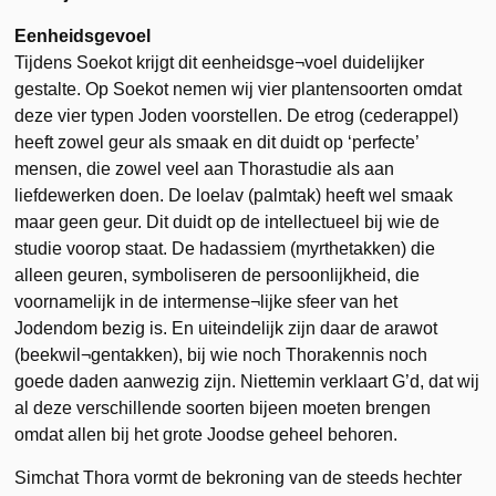
Eenheidsgevoel
Tijdens Soekot krijgt dit eenheidsge¬voel duidelijker
gestalte. Op Soekot nemen wij vier plantensoorten omdat
deze vier typen Joden voorstellen. De etrog (cederappel)
heeft zowel geur als smaak en dit duidt op ‘perfecte’
mensen, die zowel veel aan Thorastudie als aan
liefdewerken doen. De loelav (palmtak) heeft wel smaak
maar geen geur. Dit duidt op de intellectueel bij wie de
studie voorop staat. De hadassiem (myrthetakken) die
alleen geuren, symboliseren de persoonlijkheid, die
voornamelijk in de intermense¬lijke sfeer van het
Jodendom bezig is. En uiteindelijk zijn daar de arawot
(beekwil¬gentakken), bij wie noch Thorakennis noch
goede daden aanwezig zijn. Niettemin verklaart G’d, dat wij
al deze verschillende soorten bijeen moeten brengen
omdat allen bij het grote Joodse geheel behoren.
Simchat Thora vormt de bekroning van de steeds hechter