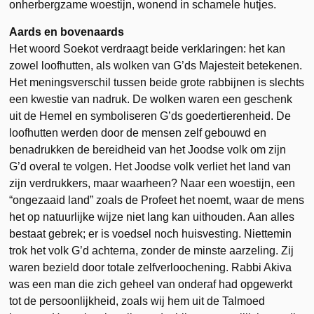
onherbergzame woestijn, wonend in schamele hutjes.
Aards en bovenaards
Het woord Soekot verdraagt beide verklaringen: het kan
zowel loofhutten, als wolken van G’ds Majesteit betekenen.
Het meningsverschil tussen beide grote rabbijnen is slechts
een kwestie van nadruk. De wolken waren een geschenk
uit de Hemel en symboliseren G’ds goedertierenheid. De
loofhutten werden door de mensen zelf gebouwd en
benadrukken de bereidheid van het Joodse volk om zijn
G’d overal te volgen. Het Joodse volk verliet het land van
zijn verdrukkers, maar waarheen? Naar een woestijn, een
“ongezaaid land” zoals de Profeet het noemt, waar de mens
het op natuurlijke wijze niet lang kan uithouden. Aan alles
bestaat gebrek; er is voedsel noch huisvesting. Niettemin
trok het volk G’d achterna, zonder de minste aarzeling. Zij
waren bezield door totale zelfverloochening. Rabbi Akiva
was een man die zich geheel van onderaf had opgewerkt
tot de persoonlijkheid, zoals wij hem uit de Talmoed