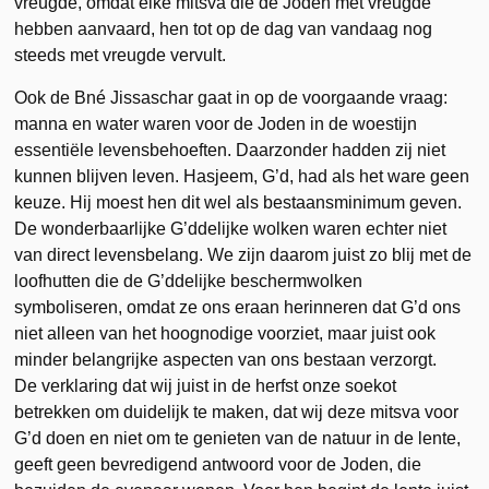
vreugde, omdat elke mitsva die de Joden met vreugde
hebben aanvaard, hen tot op de dag van vandaag nog
steeds met vreugde vervult.
Ook de Bné Jissaschar gaat in op de voorgaande vraag:
manna en water waren voor de Joden in de woestijn
essentiële levensbehoeften. Daarzonder hadden zij niet
kunnen blijven leven. Hasjeem, G’d, had als het ware geen
keuze. Hij moest hen dit wel als bestaansminimum geven.
De wonderbaarlijke G’ddelijke wolken waren echter niet
van direct levensbelang. We zijn daarom juist zo blij met de
loofhutten die de G’ddelijke beschermwolken
symboliseren, omdat ze ons eraan herinneren dat G’d ons
niet alleen van het hoognodige voorziet, maar juist ook
minder belangrijke aspecten van ons bestaan verzorgt.
De verklaring dat wij juist in de herfst onze soekot
betrekken om duidelijk te maken, dat wij deze mitsva voor
G’d doen en niet om te genieten van de natuur in de lente,
geeft geen bevredigend antwoord voor de Joden, die