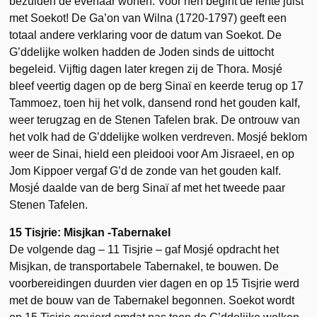
bezuiden de evenaar wonen. Voor hen begint de lente juist
met Soekot! De Ga’on van Wilna (1720-1797) geeft een
totaal andere verklaring voor de datum van Soekot. De
G’ddelijke wolken hadden de Joden sinds de uittocht
begeleid. Vijftig dagen later kregen zij de Thora. Mosjé
bleef veertig dagen op de berg Sinaï en keerde terug op 17
Tammoez, toen hij het volk, dansend rond het gouden kalf,
weer terugzag en de Stenen Tafelen brak. De ontrouw van
het volk had de G’ddelijke wolken verdreven. Mosjé beklom
weer de Sinai, hield een pleidooi voor Am Jisraeel, en op
Jom Kippoer vergaf G’d de zonde van het gouden kalf.
Mosjé daalde van de berg Sinaï af met het tweede paar
Stenen Tafelen.
15 Tisjrie: Misjkan -Tabernakel
De volgende dag – 11 Tisjrie – gaf Mosjé opdracht het
Misjkan, de transportabele Tabernakel, te bouwen. De
voorbereidingen duurden vier dagen en op 15 Tisjrie werd
met de bouw van de Tabernakel begonnen. Soekot wordt