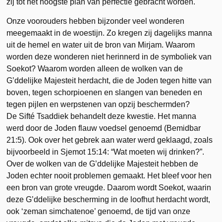
zij tot het hoogste plan van perfectie gebracht worden.
Onze voorouders hebben bijzonder veel wonderen
meegemaakt in de woestijn. Zo kregen zij dagelijks manna
uit de hemel en water uit de bron van Mirjam. Waarom
worden deze wonderen niet herinnerd in de symboliek van
Soekot? Waarom worden alleen de wolken van de
G’ddelijke Majesteit herdacht, die de Joden tegen hitte van
boven, tegen schorpioenen en slangen van beneden en
tegen pijlen en werpstenen van opzij beschermden?
De Sifté Tsaddiek behandelt deze kwestie. Het manna
werd door de Joden flauw voedsel genoemd (Bemidbar
21:5). Ook over het gebrek aan water werd geklaagd, zoals
bijvoorbeeld in Sjemot 15:14: “Wat moeten wij drinken?”.
Over de wolken van de G’ddelijke Majesteit hebben de
Joden echter nooit problemen gemaakt. Het bleef voor hen
een bron van grote vreugde. Daarom wordt Soekot, waarin
deze G’ddelijke bescherming in de loofhut herdacht wordt,
ook ‘zeman simchatenoe’ genoemd, de tijd van onze