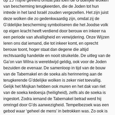
op 15 Tisjrie gevierd omdat pas toen de G’ddelijke wolken
van bescherming terugkeerden, die de Joden tot hun
intrede in het land Israël zouden vergezellen. Het zijn juist
deze wolken die zo gedenkwaardig zijn, omdat zij de
G’ddelijke bescherming symboliseren die het Joodse volk
op eigen kracht heeft verdiend door berouw en inkeer na
een periode van afvalligheid en verwijdering. Onze Wijzen
leren ons dat iemand, die tot inkeer komt, en oprecht
berouw toont, hoger staat dan degene die altijd
rechtvaardig handelde en nooit struikelde. De uitleg van de
Ga’on van Wilna is wereldwijd geldig, ook voor de Joden
bezuiden de evenaar. De samenloop in tijd van de bouw
van de Tabernakel en de soeka als herinnering aan de
terugkerende G’ddelijke wolken is zeker niet toevallig.
Gelijk het Misjkan hebben ook muren en het dak van riet
van de soeka kedoesja (heiligheid), zelfs als de soeka is
ingestort. Zodra iemand de Tabernakel betrad werd hij
omringd door G’ds aanwezigheid. Tempelbezoek was een
gebod waar ‘geheel de mens’ in betrokken was. Zo ook is