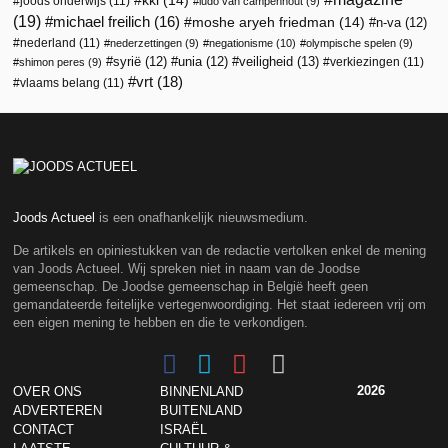
kkl
(14)
joods onderwijs
(11)
ludo van campenhout
(9)
(19)
michael freilich
(16)
moshe aryeh friedman
(14)
n-va
(12)
nederland
(11)
nederzettingen
(9)
negationisme
(10)
olympische spelen
(9)
veiligheid
(13)
syrië
(12)
unia
(12)
verkiezingen
(11)
shimon peres
(9)
vrt
(18)
vlaams belang
(11)
Joods Actueel
is een onafhankelijk nieuwsmedium.
De artikels en opiniestukken van de redactie vertolken enkel de mening
van Joods Actueel. Wij spreken niet in naam van de Joodse
gemeenschap. De Joodse gemeenschap in België heeft geen
gemandateerde feitelijke vertegenwoordiging. Het staat iedereen vrij om
een eigen mening te hebben en die te verkondigen.
2026
OVER ONS
BINNENLAND
ADVERTEREN
BUITENLAND
CONTACT
ISRAËL