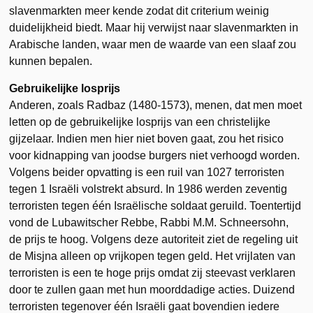
slavenmarkten meer kende zodat dit criterium weinig
duidelijkheid biedt. Maar hij verwijst naar slavenmarkten in
Arabische landen, waar men de waarde van een slaaf zou
kunnen bepalen.
Gebruikelijke losprijs
Anderen, zoals Radbaz (1480-1573), menen, dat men moet
letten op de gebruikelijke losprijs van een christelijke
gijzelaar. Indien men hier niet boven gaat, zou het risico
voor kidnapping van joodse burgers niet verhoogd worden.
Volgens beider opvatting is een ruil van 1027 terroristen
tegen 1 Israëli volstrekt absurd. In 1986 werden zeventig
terroristen tegen één Israëlische soldaat geruild. Toentertijd
vond de Lubawitscher Rebbe, Rabbi M.M. Schneersohn,
de prijs te hoog. Volgens deze autoriteit ziet de regeling uit
de Misjna alleen op vrijkopen tegen geld. Het vrijlaten van
terroristen is een te hoge prijs omdat zij steevast verklaren
door te zullen gaan met hun moorddadige acties. Duizend
terroristen tegenover één Israëli gaat bovendien iedere