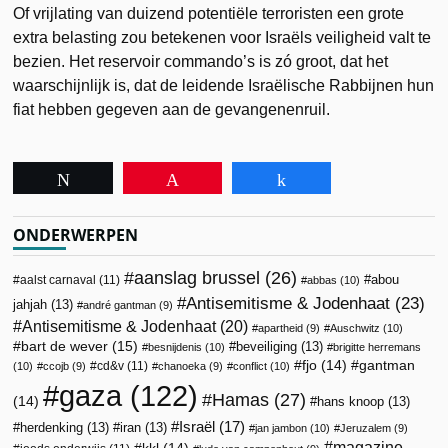
Of vrijlating van duizend potentiële terroristen een grote
extra belasting zou betekenen voor Israëls veiligheid valt te
bezien. Het reservoir commando’s is zó groot, dat het
waarschijnlijk is, dat de leidende Israëlische Rabbijnen hun
fiat hebben gegeven aan de gevangenenruil.
Tweet
Pin
Share
ONDERWERPEN
aanslag brussel
(26)
abou
aalst carnaval
(11)
abbas
(10)
Antisemitisme & Jodenhaat
(23)
jahjah
(13)
andré gantman
(9)
Antisemitisme & Jodenhaat
(20)
apartheid
(9)
Auschwitz
(10)
bart de wever
(15)
beveiliging
(13)
besnijdenis
(10)
brigitte herremans
fjo
(14)
gantman
cd&v
(11)
(10)
ccojb
(9)
chanoeka
(9)
conflict
(10)
gaza
(122)
Hamas
(27)
(14)
hans knoop
(13)
Israël
(17)
herdenking
(13)
iran
(13)
jan jambon
(10)
Jeruzalem
(9)
magazine