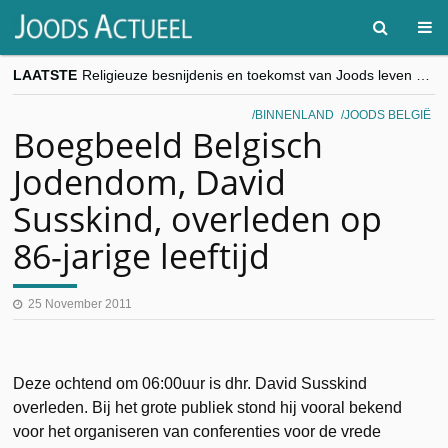
LAATSTE
Religieuze besnijdenis en toekomst van Joods leven centraal tijdens conferentie in Brussel
“Besnijdenisdebat toont hoe moeilijk seculiere Westen minderheden begrijpt”, Jinnih Beels (Vooruit)
CITYTRIP | ROEMENIË – Boekarest: de verrassing van Oost-Europa
BINNENLAND
JOODS BELGIË
“Vandaag zit elke Jood in België op de beklaagdenbank”
Boegbeeld Belgisch
goKosher lanceert nieuwe website en samenwerking met Mishpacha voor kosher travel en simchas wereldwijd
Jodendom, David
Susskind, overleden op
86-jarige leeftijd
25 November 2011
Deze ochtend om 06:00uur is dhr. David Susskind
overleden. Bij het grote publiek stond hij vooral bekend
voor het organiseren van conferenties voor de vrede