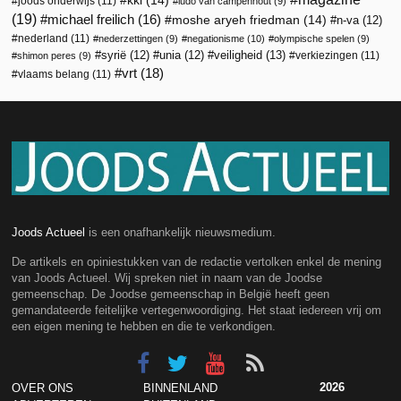
kkl
(14)
joods onderwijs
(11)
ludo van campenhout
(9)
(19)
michael freilich
(16)
moshe aryeh friedman
(14)
n-va
(12)
nederland
(11)
nederzettingen
(9)
negationisme
(10)
olympische spelen
(9)
veiligheid
(13)
syrië
(12)
unia
(12)
verkiezingen
(11)
shimon peres
(9)
vrt
(18)
vlaams belang
(11)
Joods Actueel
is een onafhankelijk nieuwsmedium.
De artikels en opiniestukken van de redactie vertolken enkel de mening
van Joods Actueel. Wij spreken niet in naam van de Joodse
gemeenschap. De Joodse gemeenschap in België heeft geen
gemandateerde feitelijke vertegenwoordiging. Het staat iedereen vrij om
een eigen mening te hebben en die te verkondigen.
2026
OVER ONS
BINNENLAND