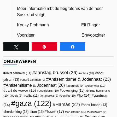
Meer informatie mbt de begrafenis van de heer
Susskind volgt.
Kouky Frohmann Eli Ringer
Voorzitter Erevoorzitter
Tweet
Pin
Share
ONDERWERPEN
aanslag brussel
(26)
abou
aalst carnaval
(11)
abbas
(10)
Antisemitisme & Jodenhaat
(23)
jahjah
(13)
andré gantman
(9)
Antisemitisme & Jodenhaat
(20)
apartheid
(9)
Auschwitz
(10)
bart de wever
(15)
beveiliging
(13)
besnijdenis
(10)
brigitte herremans
fjo
(14)
gantman
cd&v
(11)
(10)
ccojb
(9)
chanoeka
(9)
conflict
(10)
gaza
(122)
Hamas
(27)
(14)
hans knoop
(13)
Israël
(17)
herdenking
(13)
iran
(13)
jan jambon
(10)
Jeruzalem
(9)
magazine