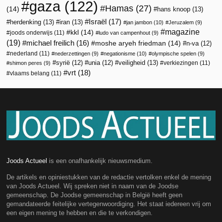
gaza
(122)
Hamas
(27)
(14)
hans knoop
(13)
Israël
(17)
herdenking
(13)
iran
(13)
jan jambon
(10)
Jeruzalem
(9)
magazine
kkl
(14)
joods onderwijs
(11)
ludo van campenhout
(9)
(19)
michael freilich
(16)
moshe aryeh friedman
(14)
n-va
(12)
nederland
(11)
nederzettingen
(9)
negationisme
(10)
olympische spelen
(9)
veiligheid
(13)
syrië
(12)
unia
(12)
verkiezingen
(11)
shimon peres
(9)
vrt
(18)
vlaams belang
(11)
Joods Actueel
is een onafhankelijk nieuwsmedium.
De artikels en opiniestukken van de redactie vertolken enkel de mening
van Joods Actueel. Wij spreken niet in naam van de Joodse
gemeenschap. De Joodse gemeenschap in België heeft geen
gemandateerde feitelijke vertegenwoordiging. Het staat iedereen vrij om
een eigen mening te hebben en die te verkondigen.