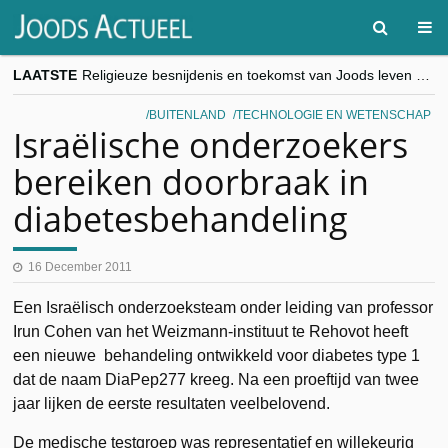
LAATSTE
Religieuze besnijdenis en toekomst van Joods leven centraal tijdens conferentie in Brussel
“Besnijdenisdebat toont hoe moeilijk seculiere Westen minderheden begrijpt”, Jinnih Beels (Vooruit)
CITYTRIP | ROEMENIË – Boekarest: de verrassing van Oost-Europa
BUITENLAND
TECHNOLOGIE EN WETENSCHAP
“Vandaag zit elke Jood in België op de beklaagdenbank”
Israëlische onderzoekers
goKosher lanceert nieuwe website en samenwerking met Mishpacha voor kosher travel en simchas wereldwijd
bereiken doorbraak in
diabetesbehandeling
16 December 2011
Een Israëlisch onderzoeksteam onder leiding van professor
Irun Cohen van het Weizmann-instituut te Rehovot heeft
een nieuwe behandeling ontwikkeld voor diabetes type 1
dat de naam DiaPep277 kreeg. Na een proeftijd van twee
jaar lijken de eerste resultaten veelbelovend.
De medische testgroep was representatief en willekeurig