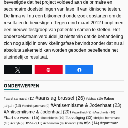
bevestigde dat het project voldeed aan de primaire en
secundaire doelstellingen van fase III van klinische testen.
De firma wil nu een bijkomend onderzoek opstarten om de
resultaten te bevestigen. Tegen eind maart 2012 hoopt men
een nieuwe testgroep van patiënten samen te stellen. Het
onderzoeksteam verduidelijkt niettemin dat de behandeling
zich nog altijd in ontwikkelingsfase bevindt zonder dat nu al
absolute zekerheid kan worden geboden betreffende het
uiteindelijke resultaat.
Tweet
Pin
Share
ONDERWERPEN
aanslag brussel
(26)
abou
aalst carnaval
(11)
abbas
(10)
Antisemitisme & Jodenhaat
(23)
jahjah
(13)
andré gantman
(9)
Antisemitisme & Jodenhaat
(20)
apartheid
(9)
Auschwitz
(10)
bart de wever
(15)
beveiliging
(13)
besnijdenis
(10)
brigitte herremans
fjo
(14)
gantman
cd&v
(11)
(10)
ccojb
(9)
chanoeka
(9)
conflict
(10)