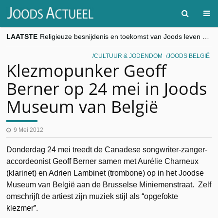
LAATSTE
Religieuze besnijdenis en toekomst van Joods leven centraal tijdens conferentie in Brussel
“Besnijdenisdebat toont hoe moeilijk seculiere Westen minderheden begrijpt”, Jinnih Beels (Vooruit)
CITYTRIP | ROEMENIË – Boekarest: de verrassing van Oost-Europa
CULTUUR & JODENDOM
JOODS BELGIË
“Vandaag zit elke Jood in België op de beklaagdenbank”
Klezmopunker Geoff
goKosher lanceert nieuwe website en samenwerking met Mishpacha voor kosher travel en simchas wereldwijd
Berner op 24 mei in Joods
Museum van België
9 Mei 2012
Donderdag 24 mei treedt de Canadese songwriter-zanger-
accordeonist Geoff Berner samen met Aurélie Charneux
(klarinet) en Adrien Lambinet (trombone) op in het Joodse
Museum van België aan de Brusselse Miniemenstraat. Zelf
omschrijft de artiest zijn muziek stijl als “opgefokte
klezmer”.