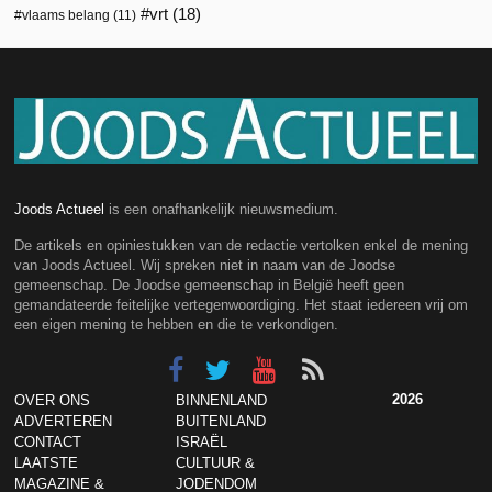
vrt
(18)
vlaams belang
(11)
Joods Actueel
is een onafhankelijk nieuwsmedium.
De artikels en opiniestukken van de redactie vertolken enkel de mening
van Joods Actueel. Wij spreken niet in naam van de Joodse
gemeenschap. De Joodse gemeenschap in België heeft geen
gemandateerde feitelijke vertegenwoordiging. Het staat iedereen vrij om
een eigen mening te hebben en die te verkondigen.
2026
OVER ONS
BINNENLAND
ADVERTEREN
BUITENLAND
CONTACT
ISRAËL
LAATSTE
CULTUUR &
MAGAZINE &
JODENDOM