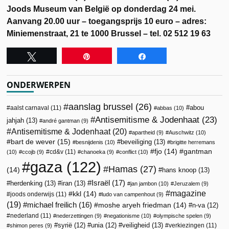
Joods Museum van België op donderdag 24 mei.
Aanvang 20.00 uur – toegangsprijs 10 euro – adres:
Miniemenstraat, 21 te 1000 Brussel – tel. 02 512 19 63
Tweet
Pin
Share
ONDERWERPEN
aanslag brussel
(26)
abou
aalst carnaval
(11)
abbas
(10)
Antisemitisme & Jodenhaat
(23)
jahjah
(13)
andré gantman
(9)
Antisemitisme & Jodenhaat
(20)
apartheid
(9)
Auschwitz
(10)
bart de wever
(15)
beveiliging
(13)
besnijdenis
(10)
brigitte herremans
fjo
(14)
gantman
cd&v
(11)
(10)
ccojb
(9)
chanoeka
(9)
conflict
(10)
gaza
(122)
Hamas
(27)
(14)
hans knoop
(13)
Israël
(17)
herdenking
(13)
iran
(13)
jan jambon
(10)
Jeruzalem
(9)
magazine
kkl
(14)
joods onderwijs
(11)
ludo van campenhout
(9)
(19)
michael freilich
(16)
moshe aryeh friedman
(14)
n-va
(12)
nederland
(11)
nederzettingen
(9)
negationisme
(10)
olympische spelen
(9)
veiligheid
(13)
syrië
(12)
unia
(12)
verkiezingen
(11)
shimon peres
(9)