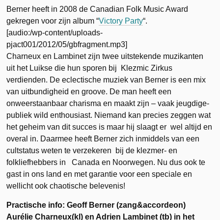
Berner heeft in 2008 de Canadian Folk Music Award
gekregen voor zijn album “
Victory Party
“.
[audio:/wp-content/uploads-
pjact001/2012/05/gbfragment.mp3]
Charneux en Lambinet zijn twee uitstekende muzikanten
uit het Luikse die hun sporen bij Klezmic Zirkus
verdienden. De eclectische muziek van Berner is een mix
van uitbundigheid en groove. De man heeft een
onweerstaanbaar charisma en maakt zijn – vaak jeugdige-
publiek wild enthousiast. Niemand kan precies zeggen wat
het geheim van dit succes is maar hij slaagt er wel altijd en
overal in. Daarmee heeft Berner zich inmiddels van een
cultstatus weten te verzekeren bij de klezmer- en
folkliefhebbers in Canada en Noorwegen. Nu dus ook te
gast in ons land en met garantie voor een speciale en
wellicht ook chaotische belevenis!
Practische info: Geoff Berner (zang&accordeon)
Aurélie Charneux(kl) en Adrien Lambinet (tb) in het