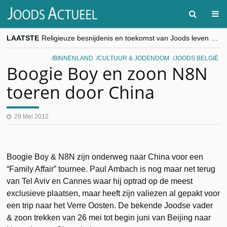
LAATSTE
Religieuze besnijdenis en toekomst van Joods leven centraal tijdens conferentie in Brussel
“Besnijdenisdebat toont hoe moeilijk seculiere Westen minderheden begrijpt”, Jinnih Beels (Vooruit)
CITYTRIP | ROEMENIË – Boekarest: de verrassing van Oost-Europa
BINNENLAND
CULTUUR & JODENDOM
JOODS BELGIË
“Vandaag zit elke Jood in België op de beklaagdenbank”
Boogie Boy en zoon N8N
goKosher lanceert nieuwe website en samenwerking met Mishpacha voor kosher travel en simchas wereldwijd
toeren door China
29 Mei 2012
Boogie Boy & N8N zijn onderweg naar China voor een
“Family Affair” tournee. Paul Ambach is nog maar net terug
van Tel Aviv en Cannes waar hij optrad op de meest
exclusieve plaatsen, maar heeft zijn valiezen al gepakt voor
een trip naar het Verre Oosten. De bekende Joodse vader
& zoon trekken van 26 mei tot begin juni van Beijing naar