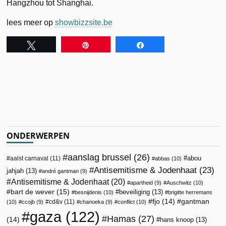
Hangzhou tot Shanghai.
lees meer op
showbizzsite.be
Tweet
Pin
Share
ONDERWERPEN
aanslag brussel
(26)
abou
aalst carnaval
(11)
abbas
(10)
Antisemitisme & Jodenhaat
(23)
jahjah
(13)
andré gantman
(9)
Antisemitisme & Jodenhaat
(20)
apartheid
(9)
Auschwitz
(10)
bart de wever
(15)
beveiliging
(13)
besnijdenis
(10)
brigitte herremans
fjo
(14)
gantman
cd&v
(11)
(10)
ccojb
(9)
chanoeka
(9)
conflict
(10)
gaza
(122)
Hamas
(27)
(14)
hans knoop
(13)