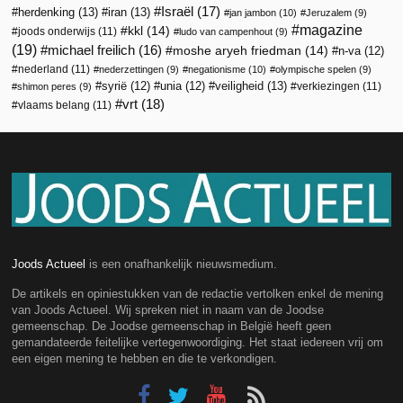
Israël
(17)
herdenking
(13)
iran
(13)
jan jambon
(10)
Jeruzalem
(9)
magazine
kkl
(14)
joods onderwijs
(11)
ludo van campenhout
(9)
(19)
michael freilich
(16)
moshe aryeh friedman
(14)
n-va
(12)
nederland
(11)
nederzettingen
(9)
negationisme
(10)
olympische spelen
(9)
veiligheid
(13)
syrië
(12)
unia
(12)
verkiezingen
(11)
shimon peres
(9)
vrt
(18)
vlaams belang
(11)
Joods Actueel
is een onafhankelijk nieuwsmedium.
De artikels en opiniestukken van de redactie vertolken enkel de mening
van Joods Actueel. Wij spreken niet in naam van de Joodse
gemeenschap. De Joodse gemeenschap in België heeft geen
gemandateerde feitelijke vertegenwoordiging. Het staat iedereen vrij om
een eigen mening te hebben en die te verkondigen.