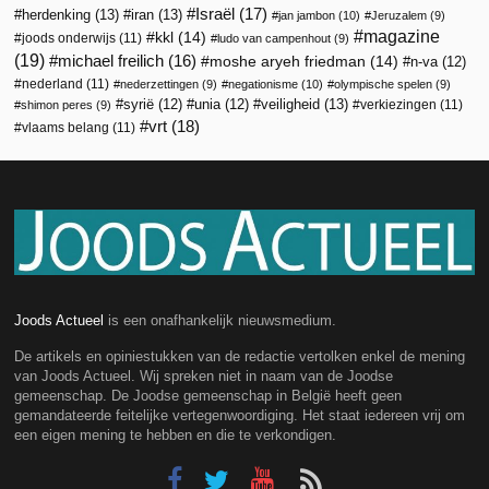
Israël
(17)
herdenking
(13)
iran
(13)
jan jambon
(10)
Jeruzalem
(9)
magazine
kkl
(14)
joods onderwijs
(11)
ludo van campenhout
(9)
(19)
michael freilich
(16)
moshe aryeh friedman
(14)
n-va
(12)
nederland
(11)
nederzettingen
(9)
negationisme
(10)
olympische spelen
(9)
veiligheid
(13)
syrië
(12)
unia
(12)
verkiezingen
(11)
shimon peres
(9)
vrt
(18)
vlaams belang
(11)
Joods Actueel
is een onafhankelijk nieuwsmedium.
De artikels en opiniestukken van de redactie vertolken enkel de mening
van Joods Actueel. Wij spreken niet in naam van de Joodse
gemeenschap. De Joodse gemeenschap in België heeft geen
gemandateerde feitelijke vertegenwoordiging. Het staat iedereen vrij om
een eigen mening te hebben en die te verkondigen.