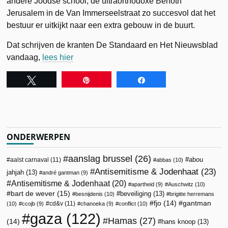
andere Joodse school, de ultraorthodoxe Benoth
Jerusalem in de Van Immerseelstraat zo succesvol dat het
bestuur er uitkijkt naar een extra gebouw in de buurt.
Dat schrijven de kranten De Standaard en Het Nieuwsblad
vandaag,
lees hier
Tweet
Pin
Share
ONDERWERPEN
aanslag brussel
(26)
abou
aalst carnaval
(11)
abbas
(10)
Antisemitisme & Jodenhaat
(23)
jahjah
(13)
andré gantman
(9)
Antisemitisme & Jodenhaat
(20)
apartheid
(9)
Auschwitz
(10)
bart de wever
(15)
beveiliging
(13)
besnijdenis
(10)
brigitte herremans
fjo
(14)
gantman
cd&v
(11)
(10)
ccojb
(9)
chanoeka
(9)
conflict
(10)
gaza
(122)
Hamas
(27)
(14)
hans knoop
(13)