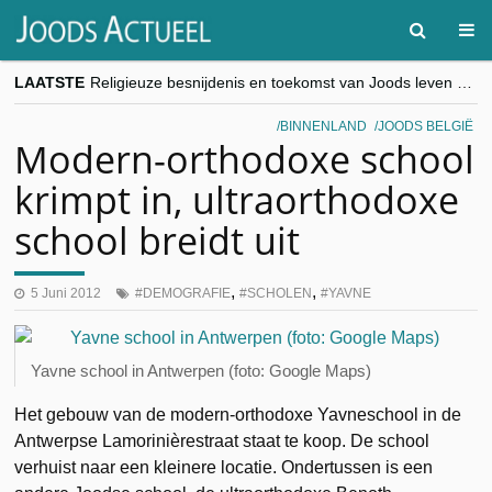
LAATSTE
Religieuze besnijdenis en toekomst van Joods leven centraal tijdens conferentie in Brussel
“Besnijdenisdebat toont hoe moeilijk seculiere Westen minderheden begrijpt”, Jinnih Beels (Vooruit)
CITYTRIP | ROEMENIË – Boekarest: de verrassing van Oost-Europa
BINNENLAND
JOODS BELGIË
“Vandaag zit elke Jood in België op de beklaagdenbank”
Modern-orthodoxe school
goKosher lanceert nieuwe website en samenwerking met Mishpacha voor kosher travel en simchas wereldwijd
krimpt in, ultraorthodoxe
school breidt uit
,
,
5 Juni 2012
DEMOGRAFIE
SCHOLEN
YAVNE
Yavne school in Antwerpen (foto: Google Maps)
Het gebouw van de modern-orthodoxe Yavneschool in de
Antwerpse Lamorinièrestraat staat te koop. De school
verhuist naar een kleinere locatie. Ondertussen is een