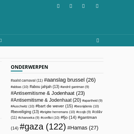
ONDERWERPEN
aanslag brussel
(26)
aalst carnaval
(11)
abou jahjah
(13)
abbas
(10)
andré gantman
(9)
Antisemitisme & Jodenhaat
(23)
Antisemitisme & Jodenhaat
(20)
apartheid
(9)
bart de wever
(15)
Auschwitz
(10)
besnijdenis
(10)
beveiliging
(13)
cd&v
brigitte herremans
(10)
ccojb
(9)
fjo
(14)
gantman
(11)
chanoeka
(9)
conflict
(10)
gaza
(122)
Hamas
(27)
(14)