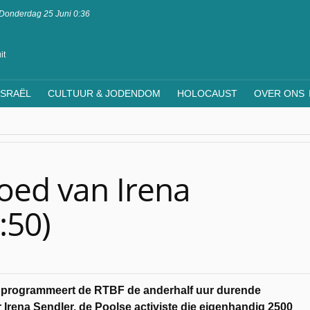
Donderdag 25 Juni 0:36
it
ISRAËL
CULTUUR & JODENDOM
HOLOCAUST
OVER ONS
oed van Irena
:50)
programmeert de RTBF de anderhalf uur durende
 Irena Sendler, de Poolse activiste die eigenhandig 2500