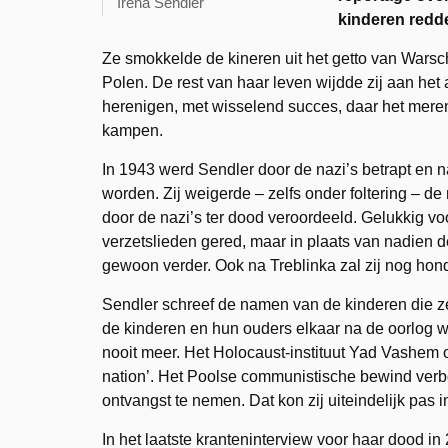
Irena Sendler
kinderen redde
Ze smokkelde de kineren uit het getto van Warsch
Polen. De rest van haar leven wijdde zij aan het 
herenigen, met wisselend succes, daar het mere
kampen.
In 1943 werd Sendler door de nazi’s betrapt en 
worden. Zij weigerde – zelfs onder foltering – d
door de nazi’s ter dood veroordeeld. Gelukkig vo
verzetslieden gered, maar in plaats van nadien d
gewoon verder. Ook na Treblinka zal zij nog hon
Sendler schreef de namen van de kinderen die ze 
de kinderen en hun ouders elkaar na de oorlog
nooit meer. Het Holocaust-instituut Yad Vashem o
nation’. Het Poolse communistische bewind verboo
ontvangst te nemen. Dat kon zij uiteindelijk pas i
In het laatste kranteninterview voor haar dood in