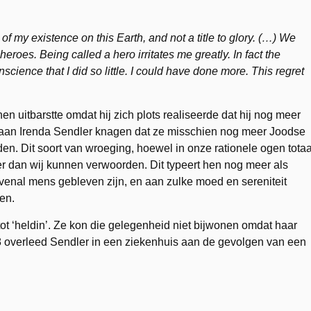
 of my existence on this Earth, and not a title to glory. (…) We
roes. Being called a hero irritates me greatly. In fact the
science that I did so little. I could have done more. This regret
nen uitbarstte omdat hij zich plots realiseerde dat hij nog meer
aan Irenda Sendler knagen dat ze misschien nog meer Joodse
. Dit soort van wroeging, hoewel in onze rationele ogen totaa
er dan wij kunnen verwoorden. Dit typeert hen nog meer als
nal mens gebleven zijn, en aan zulke moed en sereniteit
en.
ot ‘heldin’. Ze kon die gelegenheid niet bijwonen omdat haar
8 overleed Sendler in een ziekenhuis aan de gevolgen van een