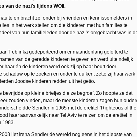
s van de nazi’s tijdens WOII.
au te en bracht ze onder bij vrienden en kennissen elders in
alles in het werk stellen om die kinderen met hun families te
ndeel van hun familieleden door de nazi’s omgebracht was in d
naar Treblinka gedeporteerd om er maandenlang gefolterd te
e namen van de geredde kinderen te geven en werd uiteindelijk
or haar én de kinderen werd ook zij op haar beurt door
e schaduw op te zoeken en onder te duiken, zette zij haar werk
derden Joodse kinderen redden uit het getto.
bevrijdde op kleine briefjes die ze begroef. Zo hoopte ze dat
 weer zouden vinden, maar de meeste kinderen zagen hun ouder
nderscheidde Sendler in 1965 met de eretitel ’Righteous of the
d haar aanvankelijk naar Tel Aviv te reizen om de eretitel in
n 1983.
 2008 liet Irena Sendler de wereld nog eens in het diepste van