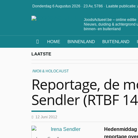
Donderdag 6 Augustus 2026
·
23 Av, 5786
·
Laatste publicatie:
JoodsActueel.be – online editie
Nieuws, duiding & achtergrond u
binnen- en buitenland
HOME
BINNENLAND
BUITENLAND
LAATSTE
WOII & HOLOCAUST
Reportage, de m
Sendler (RTBF 14
12 Juni 2012
Hedenmiddag 
reportage over