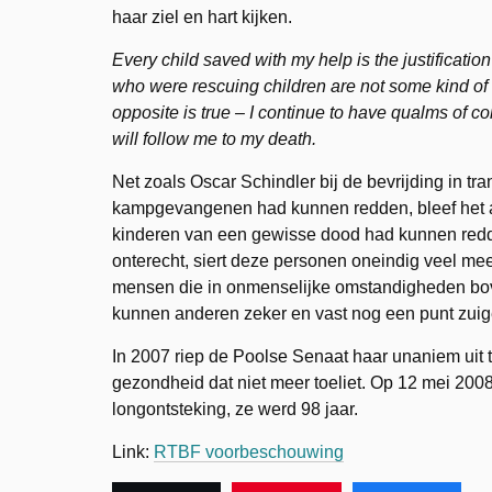
haar ziel en hart kijken.
Every child saved with my help is the justification
who were rescuing children are not some kind of he
opposite is true – I continue to have qualms of con
will follow me to my death.
Net zoals Oscar Schindler bij de bevrijding in tra
kampgevangenen had kunnen redden, bleef het 
kinderen van een gewisse dood had kunnen redden
onterecht, siert deze personen oneindig veel me
mensen die in onmenselijke omstandigheden bove
kunnen anderen zeker en vast nog een punt zuig
In 2007 riep de Poolse Senaat haar unaniem uit t
gezondheid dat niet meer toeliet. Op 12 mei 200
longontsteking, ze werd 98 jaar.
Link:
RTBF voorbeschouwing