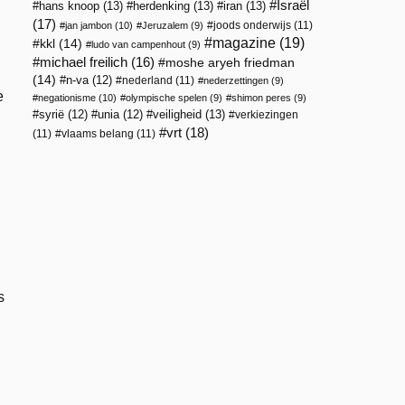
Israël
hans knoop
(13)
herdenking
(13)
iran
(13)
(17)
joods onderwijs
(11)
jan jambon
(10)
Jeruzalem
(9)
magazine
(19)
kkl
(14)
ludo van campenhout
(9)
michael freilich
(16)
moshe aryeh friedman
(14)
n-va
(12)
nederland
(11)
nederzettingen
(9)
e
negationisme
(10)
olympische spelen
(9)
shimon peres
(9)
veiligheid
(13)
syrië
(12)
unia
(12)
verkiezingen
vrt
(18)
(11)
vlaams belang
(11)
s