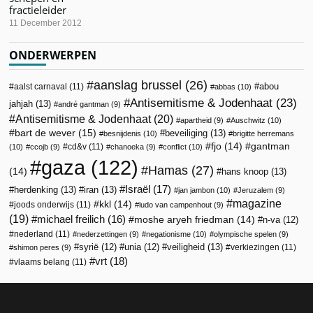
fractieleider
11 December 2012
ONDERWERPEN
aanslag brussel
(26)
abou
aalst carnaval
(11)
abbas
(10)
Antisemitisme & Jodenhaat
(23)
jahjah
(13)
andré gantman
(9)
Antisemitisme & Jodenhaat
(20)
apartheid
(9)
Auschwitz
(10)
bart de wever
(15)
beveiliging
(13)
besnijdenis
(10)
brigitte herremans
fjo
(14)
gantman
cd&v
(11)
(10)
ccojb
(9)
chanoeka
(9)
conflict
(10)
gaza
(122)
Hamas
(27)
(14)
hans knoop
(13)
Israël
(17)
herdenking
(13)
iran
(13)
jan jambon
(10)
Jeruzalem
(9)
magazine
kkl
(14)
joods onderwijs
(11)
ludo van campenhout
(9)
(19)
michael freilich
(16)
moshe aryeh friedman
(14)
n-va
(12)
nederland
(11)
nederzettingen
(9)
negationisme
(10)
olympische spelen
(9)
veiligheid
(13)
syrië
(12)
unia
(12)
verkiezingen
(11)
shimon peres
(9)
vrt
(18)
vlaams belang
(11)