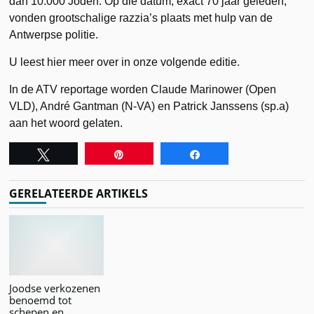
dan 10.000 Joden. Op die datum, exact 70 jaar geleden,
vonden grootschalige razzia’s plaats met hulp van de
Antwerpse politie.
U leest hier meer over in onze volgende editie.
In de ATV reportage worden Claude Marinower (Open
VLD), André Gantman (N-VA) en Patrick Janssens (sp.a)
aan het woord gelaten.
Tweet
Pin
Share
GERELATEERDE ARTIKELS
Joodse verkozenen
benoemd tot
schepen en