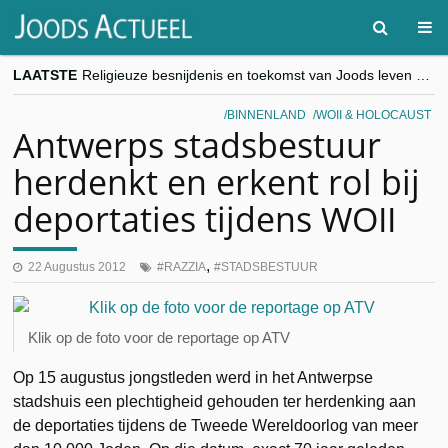
LAATSTE
Religieuze besnijdenis en toekomst van Joods leven centraal tijdens conferentie in Brussel
“Besnijdenisdebat toont hoe moeilijk seculiere Westen minderheden begrijpt”, Jinnih Beels (Vooruit)
CITYTRIP | ROEMENIË – Boekarest: de verrassing van Oost-Europa
BINNENLAND
WOII & HOLOCAUST
“Vandaag zit elke Jood in België op de beklaagdenbank”
Antwerps stadsbestuur
goKosher lanceert nieuwe website en samenwerking met Mishpacha voor kosher travel en simchas wereldwijd
herdenkt en erkent rol bij
deportaties tijdens WOII
,
22 Augustus 2012
RAZZIA
STADSBESTUUR
Klik op de foto voor de reportage op ATV
Op 15 augustus jongstleden werd in het Antwerpse
stadshuis een plechtigheid gehouden ter herdenking aan
de deportaties tijdens de Tweede Wereldoorlog van meer