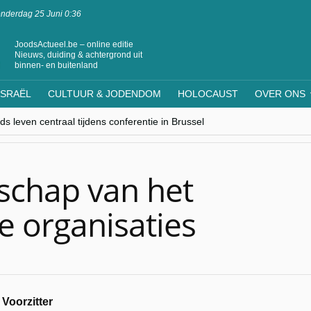
nderdag 25 Juni 0:36
JoodsActueel.be – online editie
Nieuws, duiding & achtergrond uit
binnen- en buitenland
ISRAËL
CULTUUR & JODENDOM
HOLOCAUST
OVER ONS
s leven centraal tijdens conferentie in Brussel
ere Westen minderheden begrijpt”, Jinnih Beels (Vooruit)
rassing van Oost-Europa
laagdenbank”
nwerking met Mishpacha voor kosher travel en simchas wereldwijd
schap van het
e organisaties
Voorzitter