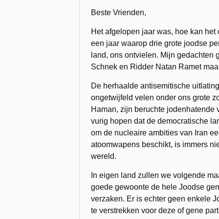
Beste Vrienden,
Het afgelopen jaar was, hoe kan het 
een jaar waarop drie grote joodse p
land, ons ontvielen. Mijn gedachten
Schnek en Ridder Natan Ramet maar 
De herhaalde antisemitische uitlati
ongetwijfeld velen onder ons grote zo
Haman, zijn beruchte jodenhatende vo
vurig hopen dat de democratische lan
om de nucleaire ambities van Iran een
atoomwapens beschikt, is immers niet
wereld.
In eigen land zullen we volgende m
goede gewoonte de hele Joodse geme
verzaken. Er is echter geen enkele Jo
te verstrekken voor deze of gene par