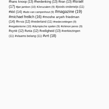
Israël
hans knoop
(13)
herdenking
(13)
iran
(13)
(17)
joods onderwijs
(11)
jan jambon
(10)
Jeruzalem
(9)
magazine
(19)
kkl
(14)
ludo van campenhout
(9)
michael freilich
(16)
moshe aryeh friedman
(14)
n-va
(12)
nederland
(11)
nederzettingen
(9)
negationisme
(10)
olympische spelen
(9)
shimon peres
(9)
veiligheid
(13)
syrië
(12)
unia
(12)
verkiezingen
vrt
(18)
(11)
vlaams belang
(11)