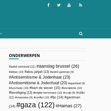
ONDERWERPEN
aanslag brussel
(26)
aalst carnaval
(11)
abou jahjah
(13)
abbas
(10)
andré gantman
(9)
Antisemitisme & Jodenhaat
(23)
Antisemitisme & Jodenhaat
(20)
apartheid
(9)
bart de wever
(15)
Auschwitz
(10)
besnijdenis
(10)
beveiliging
(13)
cd&v
brigitte herremans
(10)
ccojb
(9)
fjo
(14)
gantman
(11)
chanoeka
(9)
conflict
(10)
gaza
(122)
Hamas
(27)
(14)