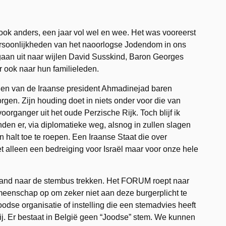
ook anders, een jaar vol wel en wee. Het was vooreerst
ersoonlijkheden van het naoorlogse Jodendom in ons
 gaan uit naar wijlen David Susskind, Baron Georges
ook naar hun familieleden.
ngen van de Iraanse president Ahmadinejad baren
rgen. Zijn houding doet in niets onder voor die van
organger uit het oude Perzische Rijk. Toch blijf ik
den er, via diplomatieke weg, alsnog in zullen slagen
 halt toe te roepen. Een Iraanse Staat die over
 alleen een bedreiging voor Israël maar voor onze hele
aand naar de stembus trekken. Het FORUM roept naar
enschap op om zeker niet aan deze burgerplicht te
odse organisatie of instelling die een stemadvies heeft
tij. Er bestaat in België geen “Joodse” stem. We kunnen