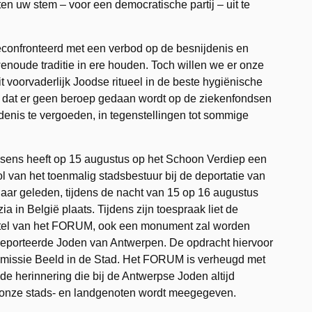
n uw stem – voor een democratische partij – uit te
econfronteerd met een verbod op de besnijdenis en
enoude traditie in ere houden. Toch willen we er onze
t voorvaderlijk Joodse ritueel in de beste hygiënische
 dat er geen beroep gedaan wordt op de ziekenfondsen
enis te vergoeden, in tegenstellingen tot sommige
sens heeft op 15 augustus op het Schoon Verdiep een
l van het toenmalig stadsbestuur bij de deportatie van
 jaar geleden, tijdens de nacht van 15 op 16 augustus
a in België plaats. Tijdens zijn toespraak liet de
stel van het FORUM, ook een monument zal worden
deporteerde Joden van Antwerpen. De opdracht hiervoor
missie Beeld in de Stad. Het FORUM is verheugd met
 de herinnering die bij de Antwerpse Joden altijd
l onze stads- en landgenoten wordt meegegeven.