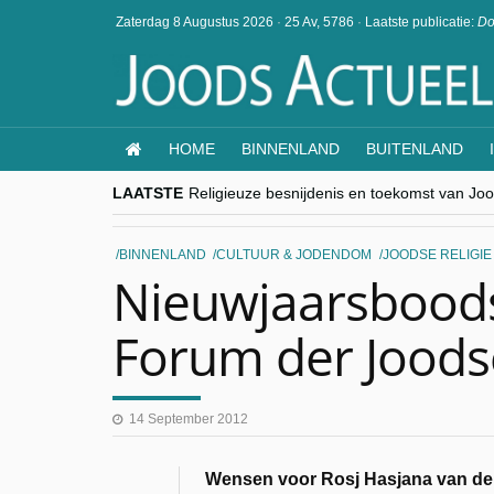
Zaterdag 8 Augustus 2026
·
25 Av, 5786
·
Laatste publicatie:
Do
HOME
BINNENLAND
BUITENLAND
LAATSTE
Religieuze besnijdenis en toekomst van Jood
“Besnijdenisdebat toont hoe moeilijk seculi
CITYTRIP | ROEMENIË – Boekarest: de ver
“Vandaag zit elke Jood in België op de bek
BINNENLAND
CULTUUR & JODENDOM
JOODSE RELIGIE
goKosher lanceert nieuwe website en same
Nieuwjaarsbood
Forum der Joods
14 September 2012
Wensen voor Rosj Hasjana van de 