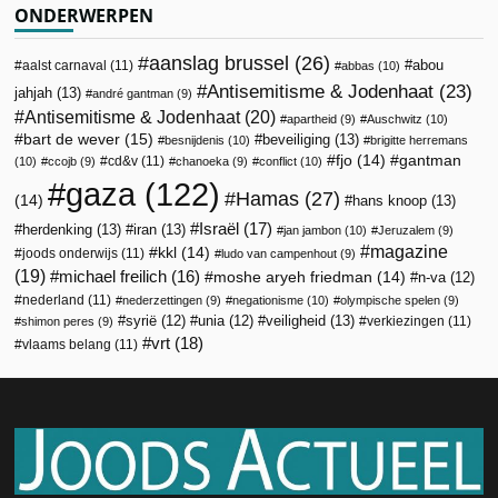
ONDERWERPEN
aanslag brussel
(26)
abou
aalst carnaval
(11)
abbas
(10)
Antisemitisme & Jodenhaat
(23)
jahjah
(13)
andré gantman
(9)
Antisemitisme & Jodenhaat
(20)
apartheid
(9)
Auschwitz
(10)
bart de wever
(15)
beveiliging
(13)
besnijdenis
(10)
brigitte herremans
fjo
(14)
gantman
cd&v
(11)
(10)
ccojb
(9)
chanoeka
(9)
conflict
(10)
gaza
(122)
Hamas
(27)
(14)
hans knoop
(13)
Israël
(17)
herdenking
(13)
iran
(13)
jan jambon
(10)
Jeruzalem
(9)
magazine
kkl
(14)
joods onderwijs
(11)
ludo van campenhout
(9)
(19)
michael freilich
(16)
moshe aryeh friedman
(14)
n-va
(12)
nederland
(11)
nederzettingen
(9)
negationisme
(10)
olympische spelen
(9)
veiligheid
(13)
syrië
(12)
unia
(12)
verkiezingen
(11)
shimon peres
(9)
vrt
(18)
vlaams belang
(11)