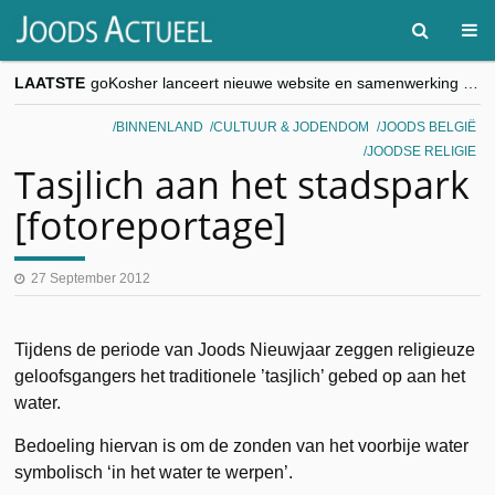
LAATSTE
goKosher lanceert nieuwe website en samenwerking met Mishpacha voor kosher travel en simchas wereldwijd
Religieuze besnijdenis en toekomst van Joods leven centraal tijdens conferentie in Brussel
“Besnijdenisdebat toont hoe moeilijk seculiere Westen minderheden begrijpt”, Jinnih Beels (Vooruit)
BINNENLAND
CULTUUR & JODENDOM
JOODS BELGIË
CITYTRIP | ROEMENIË – Boekarest: de verrassing van Oost-Europa
JOODSE RELIGIE
“Vandaag zit elke Jood in België op de beklaagdenbank”
Tasjlich aan het stadspark
[fotoreportage]
27 September 2012
Tijdens de periode van Joods Nieuwjaar zeggen religieuze
geloofsgangers het traditionele ’tasjlich’ gebed op aan het
water.
Bedoeling hiervan is om de zonden van het voorbije water
symbolisch ‘in het water te werpen’.