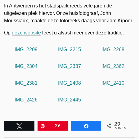
In Antwerpen is het stadspark reeds vele jaren de
uitgelezen plek hiervor. Onze huisfotograaf, John
Moussiaux, maakte deze fotoreeks daags voor Jom Kipoer.
Op
deze website
leest u alvast meer over deze traditie.
IMG_2209
IMG_2215
IMG_2268
IMG_2304
IMG_2337
IMG_2362
IMG_2381
IMG_2408
IMG_2410
IMG_2426
IMG_2445
29
Tweet
Pin
29
Share
SHARES