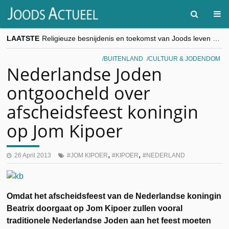
LAATSTE
Religieuze besnijdenis en toekomst van Joods leven centraal tijdens conferentie in Brussel
“Besnijdenisdebat toont hoe moeilijk seculiere Westen minderheden begrijpt”, Jinnih Beels (Vooruit)
CITYTRIP | ROEMENIË – Boekarest: de verrassing van Oost-Europa
BUITENLAND
CULTUUR & JODENDOM
“Vandaag zit elke Jood in België op de beklaagdenbank”
Nederlandse Joden
goKosher lanceert nieuwe website en samenwerking met Mishpacha voor kosher travel en simchas wereldwijd
ontgoocheld over
afscheidsfeest koningin
op Jom Kipoer
,
,
26 April 2013
JOM KIPOER
KIPOER
NEDERLAND
Omdat het afscheidsfeest van de Nederlandse koningin
Beatrix doorgaat op Jom Kipoer zullen vooral
traditionele Nederlandse Joden aan het feest moeten