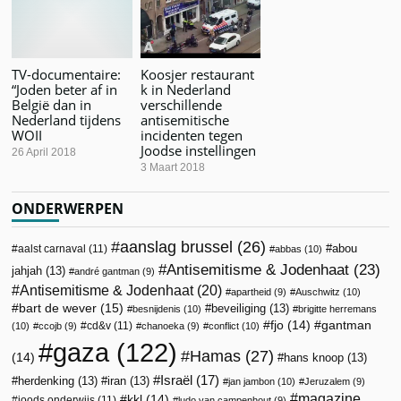
TV-documentaire:
Koosjer restaurant
“Joden beter af in
k in Nederland
België dan in
verschillende
Nederland tijdens
antisemitische
WOII
incidenten tegen
Joodse instellingen
26 April 2018
3 Maart 2018
ONDERWERPEN
aanslag brussel
(26)
abou
aalst carnaval
(11)
abbas
(10)
Antisemitisme & Jodenhaat
(23)
jahjah
(13)
andré gantman
(9)
Antisemitisme & Jodenhaat
(20)
apartheid
(9)
Auschwitz
(10)
bart de wever
(15)
beveiliging
(13)
besnijdenis
(10)
brigitte herremans
fjo
(14)
gantman
cd&v
(11)
(10)
ccojb
(9)
chanoeka
(9)
conflict
(10)
gaza
(122)
Hamas
(27)
(14)
hans knoop
(13)
Israël
(17)
herdenking
(13)
iran
(13)
jan jambon
(10)
Jeruzalem
(9)
magazine
kkl
(14)
joods onderwijs
(11)
ludo van campenhout
(9)