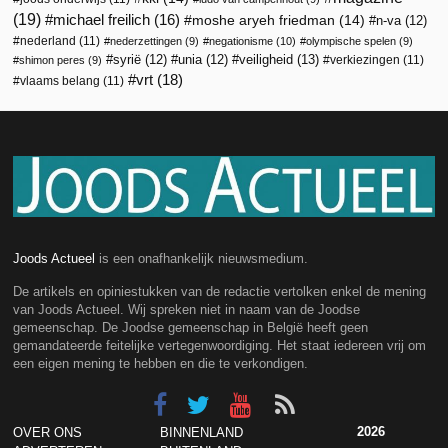
(19)
michael freilich
(16)
moshe aryeh friedman
(14)
n-va
(12)
nederland
(11)
nederzettingen
(9)
negationisme
(10)
olympische spelen
(9)
veiligheid
(13)
syrië
(12)
unia
(12)
verkiezingen
(11)
shimon peres
(9)
vrt
(18)
vlaams belang
(11)
Joods Actueel
is een onafhankelijk nieuwsmedium.
De artikels en opiniestukken van de redactie vertolken enkel de mening
van Joods Actueel. Wij spreken niet in naam van de Joodse
gemeenschap. De Joodse gemeenschap in België heeft geen
gemandateerde feitelijke vertegenwoordiging. Het staat iedereen vrij om
een eigen mening te hebben en die te verkondigen.
2026
OVER ONS
BINNENLAND