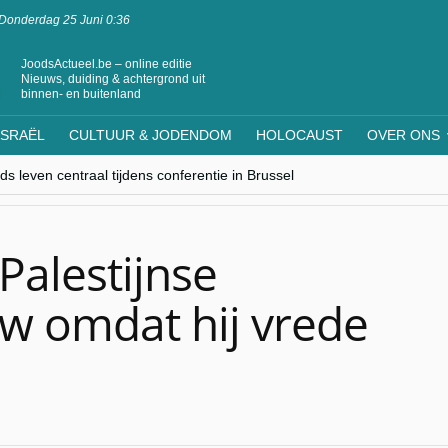
Donderdag 25 Juni 0:36
JoodsActueel.be – online editie
Nieuws, duiding & achtergrond uit
binnen- en buitenland
ISRAËL
CULTUUR & JODENDOM
HOLOCAUST
OVER ONS
s leven centraal tijdens conferentie in Brussel
ere Westen minderheden begrijpt”, Jinnih Beels (Vooruit)
rassing van Oost-Europa
laagdenbank”
nwerking met Mishpacha voor kosher travel en simchas wereldwijd
 Palestijnse
w omdat hij vrede