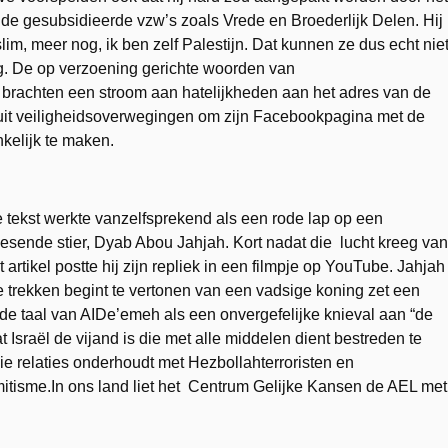
e gesubsidieerde vzw’s zoals Vrede en Broederlijk Delen. Hij
lim, meer nog, ik ben zelf Palestijn. Dat kunnen ze dus echt nie
ng. De op verzoening gerichte woorden van
brachten een stroom aan hatelijkheden aan het adres van de
uit veiligheidsoverwegingen om zijn Facebookpagina met de
kelijk te maken.
 tekst werkte vanzelfsprekend als een rode lap op een
iesende stier, Dyab Abou Jahjah. Kort nadat die lucht kreeg van
t artikel postte hij zijn repliek in een filmpje op YouTube. Jahjah
e trekken begint te vertonen van een vadsige koning zet een
e taal van AIDe’emeh als een onvergefelijke knieval aan “de
 Israël de vijand is die met alle middelen dient bestreden te
e relaties onderhoudt met Hezbollahterroristen en
tisme.In ons land liet het Centrum Gelijke Kansen de AEL met