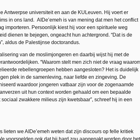
e Antwerpse universiteit en aan de KULeuven. Hij voert er
ims in ons land. AIDe’emeh is van mening dat men het conflict
ag importeren. Persoonlijk kiest hij voor een spirituele weg
eid dienen te bejegen, ongeacht hun achtergrond. “Dat is de
”, aldus de Palestijnse doctorandus.
alisering van de moslimjongeren en daarbij wijst hij met de
erantwoordelijken. “Waarom stelt men zich niet de vraag waaro
 gelieerde rebellengroepen hebben aangesloten? Het is duidelijk
gen plek in de samenleving, naar liefde en zingeving. De
iseerd waardoor jongeren vatbaar zijn voor de zogenaamde
ranverzen uit hun context worden gehaald om een bepaalde
sociaal zwakkere milieus zijn kwetsbaar”, schreef hij in een
 lieten we AIDe’emeh weten dat zijn discours op felle kritiek
n. We voorspelden ook dat hij hard zou aangepakt worden door het