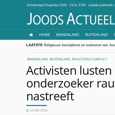
Donderdag 6 Augustus 2026
·
23 Av, 5786
·
Laatste publicatie:
HOME
BINNENLAND
BUITENLAND
LAATSTE
Religieuze besnijdenis en toekomst van Jood
“Besnijdenisdebat toont hoe moeilijk seculi
CITYTRIP | ROEMENIË – Boekarest: de ver
“Vandaag zit elke Jood in België op de bek
BINNENLAND
BUITENLAND
PALESTIJNS CONFLICT
goKosher lanceert nieuwe website en same
Activisten lusten
onderzoeker rau
nastreeft
12 Mei 2014