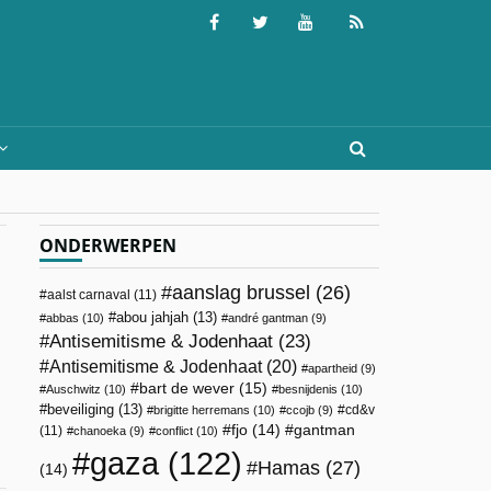
ONDERWERPEN
aanslag brussel
(26)
aalst carnaval
(11)
abou jahjah
(13)
abbas
(10)
andré gantman
(9)
Antisemitisme & Jodenhaat
(23)
Antisemitisme & Jodenhaat
(20)
apartheid
(9)
bart de wever
(15)
Auschwitz
(10)
besnijdenis
(10)
beveiliging
(13)
cd&v
brigitte herremans
(10)
ccojb
(9)
fjo
(14)
gantman
(11)
chanoeka
(9)
conflict
(10)
gaza
(122)
Hamas
(27)
(14)