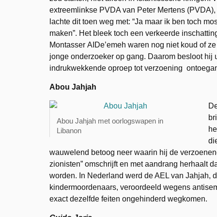
extreemlinkse PVDA van Peter Mertens (PVDA), d
lachte dit toen weg met: “Ja maar ik ben toch mos
maken”. Het bleek toch een verkeerde inschatti
Montasser AIDe’emeh waren nog niet koud of ze 
jonge onderzoeker op gang. Daarom besloot hij 
indrukwekkende oproep tot verzoening ontoegan
Abou Jahjah
De
br
Abou Jahjah met oorlogswapen in
he
Libanon
di
wauwelend betoog neer waarin hij de verzoenend
zionisten” omschrijft en met aandrang herhaalt dat
worden. In Nederland werd de AEL van Jahjah, di
kindermoordenaars, veroordeeld wegens antisemi
exact dezelfde feiten ongehinderd wegkomen.