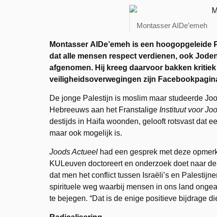
Montasser AIDe’emeh
Montasser AIDe’emeh
is een hoogopgeleide Pa
dat alle mensen respect verdienen, ook Joden 
afgenomen. Hij kreeg daarvoor bakken kritiek o
veiligheidsoverwegingen zijn Facebookpagina
De jonge Palestijn is moslim maar studeerde Joo
Hebreeuws aan het Franstalige
Instituut voor J
destijds in Haifa woonden, gelooft rotsvast dat e
maar ook mogelijk is.
Joods Actueel
had een gesprek met deze opmerke
KULeuven doctoreert en onderzoek doet naar de r
dat men het conflict tussen Israëli’s en Palestij
spirituele weg waarbij mensen in ons land ongea
te bejegen. “Dat is de enige positieve bijdrage d