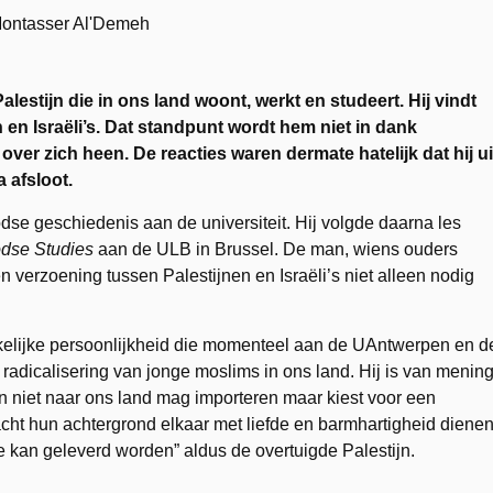
lestijn die in ons land woont, werkt en studeert. Hij vindt
en Israëli’s. Dat standpunt wordt hem niet in dank
ver zich heen. De reacties waren dermate hatelijk dat hij ui
 afsloot.
dse geschiedenis aan de universiteit. Hij volgde daarna les
oodse Studies
aan de ULB in Brussel. De man, wiens ouders
en verzoening tussen Palestijnen en Israëli’s niet alleen nodig
lijke persoonlijkheid die momenteel aan de UAntwerpen en d
adicalisering van jonge moslims in ons land. Hij is van menin
nen niet naar ons land mag importeren maar kiest voor een
cht hun achtergrond elkaar met liefde en barmhartigheid diene
ie kan geleverd worden” aldus de overtuigde Palestijn.