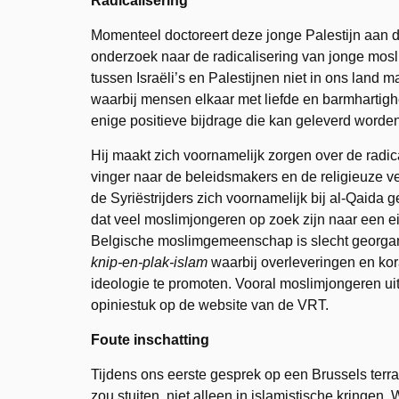
Radicalisering
Momenteel doctoreert deze jonge Palestijn aan d
onderzoek naar de radicalisering van jonge mosl
tussen Israëli’s en Palestijnen niet in ons land m
waarbij mensen elkaar met liefde en barmhartigh
enige positieve bijdrage die kan geleverd worden
Hij maakt zich voornamelijk zorgen over de radic
vinger naar de beleidsmakers en de religieuze v
de Syriëstrijders zich voornamelijk bij al-Qaida
dat veel moslimjongeren op zoek zijn naar een ei
Belgische moslimgemeenschap is slecht georgan
knip-en-plak-islam
waarbij overleveringen en ko
ideologie te promoten. Vooral moslimjongeren uit 
opiniestuk op de website van de VRT.
Foute inschatting
Tijdens ons eerste gesprek op een Brussels terras
zou stuiten, niet alleen in islamistische kringe