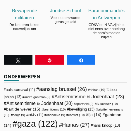
Bewapende
Joodse School
Paracommando's
militairen
in Antwerpen
Veel ouders waren
gerustgesteld
De kinderen keken
CD&V en N-VA zijn het
nauwelijks om
niet eens over hoelang
de para’s moeten
blijven
Tweet
Pin
Share
ONDERWERPEN
aanslag brussel
(26)
abou
aalst carnaval
(11)
abbas
(10)
Antisemitisme & Jodenhaat
(23)
jahjah
(13)
andré gantman
(9)
Antisemitisme & Jodenhaat
(20)
apartheid
(9)
Auschwitz
(10)
bart de wever
(15)
beveiliging
(13)
besnijdenis
(10)
brigitte herremans
fjo
(14)
gantman
cd&v
(11)
(10)
ccojb
(9)
chanoeka
(9)
conflict
(10)
gaza
(122)
Hamas
(27)
(14)
hans knoop
(13)