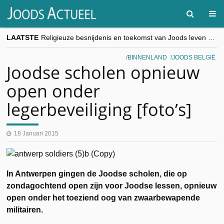
LAATSTE
Religieuze besnijdenis en toekomst van Joods leven centraal tijdens conferentie in Brussel
“Besnijdenisdebat toont hoe moeilijk seculiere Westen minderheden begrijpt”, Jinnih Beels (Vooruit)
CITYTRIP | ROEMENIË – Boekarest: de verrassing van Oost-Europa
BINNENLAND
JOODS BELGIË
“Vandaag zit elke Jood in België op de beklaagdenbank”
Joodse scholen opnieuw
goKosher lanceert nieuwe website en samenwerking met Mishpacha voor kosher travel en simchas wereldwijd
open onder
legerbeveiliging [foto’s]
18 Januari 2015
In Antwerpen gingen de Joodse scholen, die op
zondagochtend open zijn voor Joodse lessen, opnieuw
open onder het toeziend oog van zwaarbewapende
militairen.