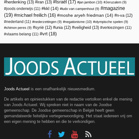
Israël
(17)
herdenking
(13)
iran
(13)
jan jambon
(10)
Jeruzalem
(9)
magazine
kkl
(14)
joods onderwijs
(11)
ludo van campenhout
(9)
(19)
michael freilich
(16)
moshe aryeh friedman
(14)
n-va
(12)
nederland
(11)
nederzettingen
(9)
negationisme
(10)
olympische spelen
(9)
veiligheid
(13)
syrië
(12)
unia
(12)
verkiezingen
(11)
shimon peres
(9)
vrt
(18)
vlaams belang
(11)
Joods Actueel
is een onafhankelijk nieuwsmedium.
De artikels en opiniestukken van de redactie vertolken enkel de mening
van Joods Actueel. Wij spreken niet in naam van de Joodse
gemeenschap. De Joodse gemeenschap in België heeft geen
gemandateerde feitelijke vertegenwoordiging. Het staat iedereen vrij om
een eigen mening te hebben en die te verkondigen.