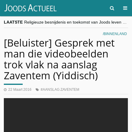
LAATSTE
Religieuze besnijdenis en toekomst van Joods leven centraal tijdens conferentie in Brussel
“Besnijdenisdebat toont hoe moeilijk seculiere Westen minderheden begrijpt”, Jinnih Beels (Vooruit)
CITYTRIP | ROEMENIË – Boekarest: de verrassing van Oost-Europa
BINNENLAND
“Vandaag zit elke Jood in België op de beklaagdenbank”
[Beluister] Gesprek met
goKosher lanceert nieuwe website en samenwerking met Mishpacha voor kosher travel en simchas wereldwijd
man die videobeelden
trok vlak na aanslag
Zaventem (Yiddisch)
22 Maart 2016
AANSLAG ZAVENTEM