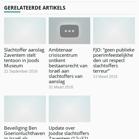
GERELATEERDE ARTIKELS
Slachtoffer aanslag
Ambtenaar
FJO: “geen publieke
Zaventem stelt
crisiscentrum
poerimfeestelijkhe
tentoon in Joods
ontkent
den uit respect
Museum
bestaansrecht van
slachtoffers
Israël aan
terreur”
22 September 2016
slachtoffers van
23 Maart 2016
aanslag
31 Maart 2016
Beveiliging Ben
Update over
Goerionluchthaven
Joodse slachtoffers
in Israël als
Zaventem (12u32)