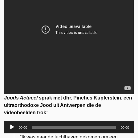
Joods Actueel
sprak met dhr. Pinches Kupferstein, een
ultraorthodoxe Jood uit Antwerpen die de
videobeelden trok:
00:00
00:00
Audiospeler
“Ik was naar de luchthaven gekomen om een