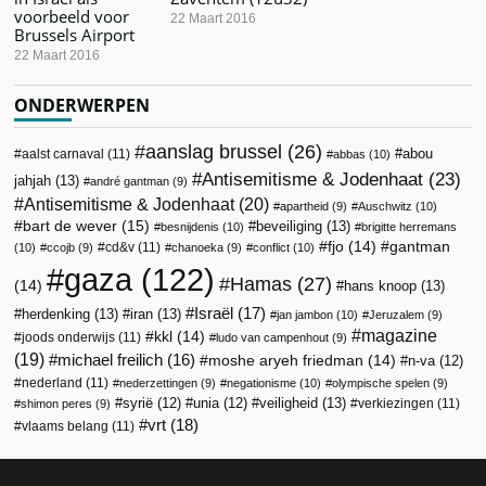
voorbeeld voor
22 Maart 2016
Brussels Airport
22 Maart 2016
ONDERWERPEN
aanslag brussel
(26)
abou
aalst carnaval
(11)
abbas
(10)
Antisemitisme & Jodenhaat
(23)
jahjah
(13)
andré gantman
(9)
Antisemitisme & Jodenhaat
(20)
apartheid
(9)
Auschwitz
(10)
bart de wever
(15)
beveiliging
(13)
besnijdenis
(10)
brigitte herremans
fjo
(14)
gantman
cd&v
(11)
(10)
ccojb
(9)
chanoeka
(9)
conflict
(10)
gaza
(122)
Hamas
(27)
(14)
hans knoop
(13)
Israël
(17)
herdenking
(13)
iran
(13)
jan jambon
(10)
Jeruzalem
(9)
magazine
kkl
(14)
joods onderwijs
(11)
ludo van campenhout
(9)
(19)
michael freilich
(16)
moshe aryeh friedman
(14)
n-va
(12)
nederland
(11)
nederzettingen
(9)
negationisme
(10)
olympische spelen
(9)
veiligheid
(13)
syrië
(12)
unia
(12)
verkiezingen
(11)
shimon peres
(9)
vrt
(18)
vlaams belang
(11)