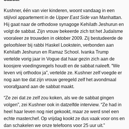
Kushner, één van vier kinderen, woont vandaag in een
stijlvol appartement in de
Upper East Side
van Manhattan.
Hij gaat naar de orthodoxe synagoge Kehilath Jeshurun en
volgt de sabbat. Zijn vrouw bekeerde zich tot het Judaïsme
vooraleer ze trouwden in oktober 2009. Zij bestudeerde de
geloofsleer bij rabbi Haskel Lookstein, verbonden aan
Kehilath Jeshurun en Ramaz School. Ivanka Trump
vertelde vorig jaar in Vogue dat haar gezin zich aan de
koosjere voedingsregels houdt en de sabbat naleeft. “We
leven vrij orthodox ja”, vertelde ze. Kushner zelf voegde er
nog aan toe dat zijn vrouw geregeld zelf het avondmaal
voorafgaand aan de sabbat maakt.
“Ze zei dat ze zelf zou koken, als we de sabbat gingen
volgen”, zei Kushner ook in datzelfde interview. “Ze had in
heel haar leven nog niet gekookt, maar ze werd snel een
echte masterchef. Op vrijdag kookt ze dus vaak voor ons en
dan schakelen we onze telefoons voor 25 uur uit.”