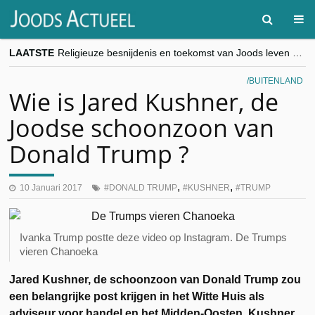
LAATSTE
Religieuze besnijdenis en toekomst van Joods leven centraal tijdens conferentie in Brussel
“Besnijdenisdebat toont hoe moeilijk seculiere Westen minderheden begrijpt”, Jinnih Beels (Vooruit)
CITYTRIP | ROEMENIË – Boekarest: de verrassing van Oost-Europa
BUITENLAND
“Vandaag zit elke Jood in België op de beklaagdenbank”
Wie is Jared Kushner, de
goKosher lanceert nieuwe website en samenwerking met Mishpacha voor kosher travel en simchas wereldwijd
Joodse schoonzoon van
Donald Trump ?
,
,
10 Januari 2017
DONALD TRUMP
KUSHNER
TRUMP
Ivanka Trump postte deze video op Instagram. De Trumps
vieren Chanoeka
Jared Kushner, de schoonzoon van Donald Trump zou
een belangrijke post krijgen in het Witte Huis als
adviseur voor handel en het Midden-Oosten. Kushner