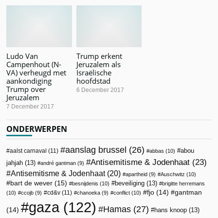
Ludo Van
Trump erkent
Campenhout (N-
Jeruzalem als
VA) verheugd met
Israëlische
aankondiging
hoofdstad
Trump over
6 December 2017
Jeruzalem
7 December 2017
ONDERWERPEN
aanslag brussel
(26)
abou
aalst carnaval
(11)
abbas
(10)
Antisemitisme & Jodenhaat
(23)
jahjah
(13)
andré gantman
(9)
Antisemitisme & Jodenhaat
(20)
apartheid
(9)
Auschwitz
(10)
bart de wever
(15)
beveiliging
(13)
besnijdenis
(10)
brigitte herremans
fjo
(14)
gantman
cd&v
(11)
(10)
ccojb
(9)
chanoeka
(9)
conflict
(10)
gaza
(122)
Hamas
(27)
(14)
hans knoop
(13)