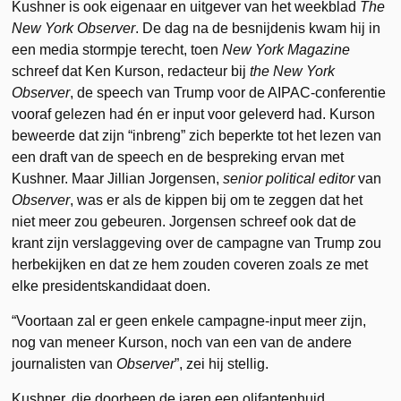
Kushner is ook eigenaar en uitgever van het weekblad
The
New York Observer
. De dag na de besnijdenis kwam hij in
een media stormpje terecht, toen
New York Magazine
schreef dat Ken Kurson, redacteur bij
the New York
Observer
, de speech van Trump voor de AIPAC-conferentie
vooraf gelezen had én er input voor geleverd had. Kurson
beweerde dat zijn “inbreng” zich beperkte tot het lezen van
een draft van de speech en de bespreking ervan met
Kushner. Maar Jillian Jorgensen,
senior political editor
van
Observer
, was er als de kippen bij om te zeggen dat het
niet meer zou gebeuren. Jorgensen schreef ook dat de
krant zijn verslaggeving over de campagne van Trump zou
herbekijken en dat ze hem zouden coveren zoals ze met
elke presidentskandidaat doen.
“Voortaan zal er geen enkele campagne-input meer zijn,
nog van meneer Kurson, noch van een van de andere
journalisten van
Observer
”, zei hij stellig.
Kushner, die doorheen de jaren een olifantenhuid