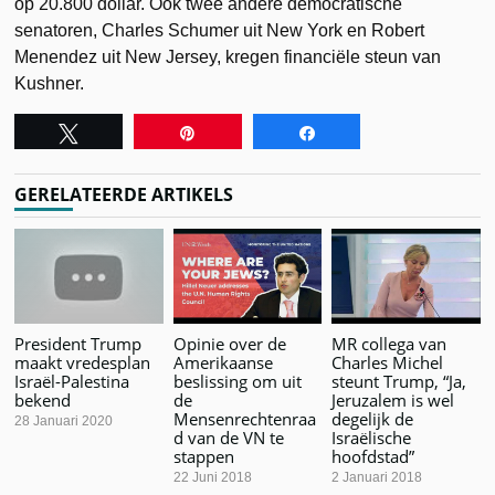
op 20.800 dollar. Ook twee andere democratische
senatoren, Charles Schumer uit New York en Robert
Menendez uit New Jersey, kregen financiële steun van
Kushner.
Tweet
Pin
Share
GERELATEERDE ARTIKELS
President Trump
Opinie over de
MR collega van
maakt vredesplan
Amerikaanse
Charles Michel
Israël-Palestina
beslissing om uit
steunt Trump, “Ja,
bekend
de
Jeruzalem is wel
Mensenrechtenraa
degelijk de
28 Januari 2020
d van de VN te
Israëlische
stappen
hoofdstad”
22 Juni 2018
2 Januari 2018