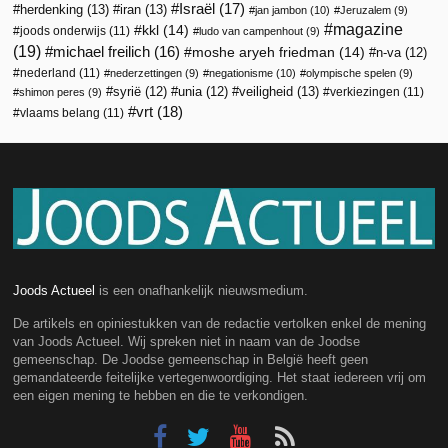
Israël
(17)
herdenking
(13)
iran
(13)
jan jambon
(10)
Jeruzalem
(9)
magazine
kkl
(14)
joods onderwijs
(11)
ludo van campenhout
(9)
(19)
michael freilich
(16)
moshe aryeh friedman
(14)
n-va
(12)
nederland
(11)
nederzettingen
(9)
negationisme
(10)
olympische spelen
(9)
veiligheid
(13)
syrië
(12)
unia
(12)
verkiezingen
(11)
shimon peres
(9)
vrt
(18)
vlaams belang
(11)
Joods Actueel
is een onafhankelijk nieuwsmedium.
De artikels en opiniestukken van de redactie vertolken enkel de mening
van Joods Actueel. Wij spreken niet in naam van de Joodse
gemeenschap. De Joodse gemeenschap in België heeft geen
gemandateerde feitelijke vertegenwoordiging. Het staat iedereen vrij om
een eigen mening te hebben en die te verkondigen.