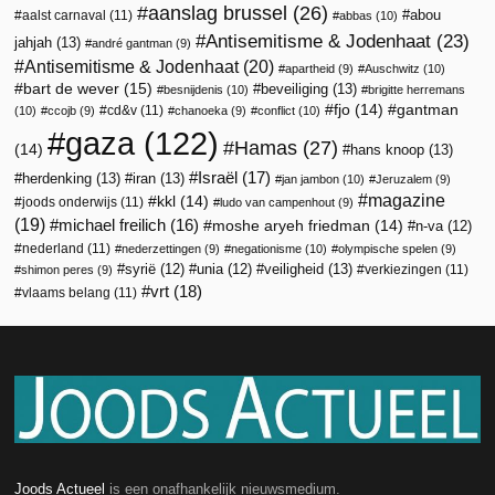
aanslag brussel
(26)
abou
aalst carnaval
(11)
abbas
(10)
Antisemitisme & Jodenhaat
(23)
jahjah
(13)
andré gantman
(9)
Antisemitisme & Jodenhaat
(20)
apartheid
(9)
Auschwitz
(10)
bart de wever
(15)
beveiliging
(13)
besnijdenis
(10)
brigitte herremans
fjo
(14)
gantman
cd&v
(11)
(10)
ccojb
(9)
chanoeka
(9)
conflict
(10)
gaza
(122)
Hamas
(27)
(14)
hans knoop
(13)
Israël
(17)
herdenking
(13)
iran
(13)
jan jambon
(10)
Jeruzalem
(9)
magazine
kkl
(14)
joods onderwijs
(11)
ludo van campenhout
(9)
(19)
michael freilich
(16)
moshe aryeh friedman
(14)
n-va
(12)
nederland
(11)
nederzettingen
(9)
negationisme
(10)
olympische spelen
(9)
veiligheid
(13)
syrië
(12)
unia
(12)
verkiezingen
(11)
shimon peres
(9)
vrt
(18)
vlaams belang
(11)
Joods Actueel
is een onafhankelijk nieuwsmedium.