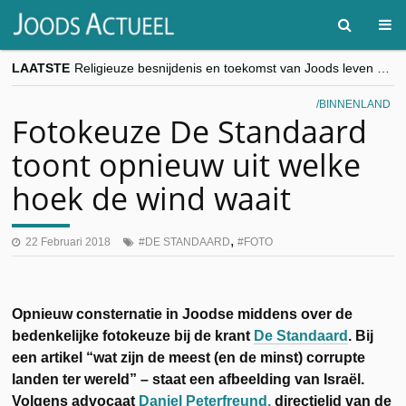
LAATSTE
Religieuze besnijdenis en toekomst van Joods leven centraal tijdens conferentie in Brussel
“Besnijdenisdebat toont hoe moeilijk seculiere Westen minderheden begrijpt”, Jinnih Beels (Vooruit)
CITYTRIP | ROEMENIË – Boekarest: de verrassing van Oost-Europa
BINNENLAND
“Vandaag zit elke Jood in België op de beklaagdenbank”
Fotokeuze De Standaard
goKosher lanceert nieuwe website en samenwerking met Mishpacha voor kosher travel en simchas wereldwijd
toont opnieuw uit welke
hoek de wind waait
,
22 Februari 2018
DE STANDAARD
FOTO
Opnieuw consternatie in Joodse middens over de
bedenkelijke fotokeuze bij de krant
De Standaard
. Bij
een artikel “wat zijn de meest (en de minst) corrupte
landen ter wereld” – staat een afbeelding van Israël.
Volgens advocaat
Daniel Peterfreund,
directielid van de