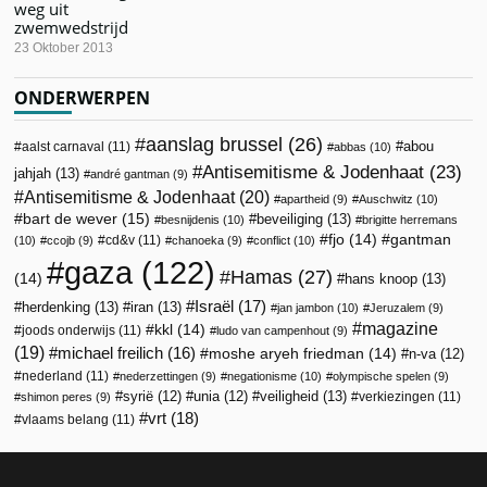
weg uit
zwemwedstrijd
23 Oktober 2013
ONDERWERPEN
aanslag brussel
(26)
abou
aalst carnaval
(11)
abbas
(10)
Antisemitisme & Jodenhaat
(23)
jahjah
(13)
andré gantman
(9)
Antisemitisme & Jodenhaat
(20)
apartheid
(9)
Auschwitz
(10)
bart de wever
(15)
beveiliging
(13)
besnijdenis
(10)
brigitte herremans
fjo
(14)
gantman
cd&v
(11)
(10)
ccojb
(9)
chanoeka
(9)
conflict
(10)
gaza
(122)
Hamas
(27)
(14)
hans knoop
(13)
Israël
(17)
herdenking
(13)
iran
(13)
jan jambon
(10)
Jeruzalem
(9)
magazine
kkl
(14)
joods onderwijs
(11)
ludo van campenhout
(9)
(19)
michael freilich
(16)
moshe aryeh friedman
(14)
n-va
(12)
nederland
(11)
nederzettingen
(9)
negationisme
(10)
olympische spelen
(9)
veiligheid
(13)
syrië
(12)
unia
(12)
verkiezingen
(11)
shimon peres
(9)
vrt
(18)
vlaams belang
(11)