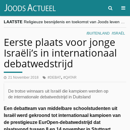
LAATSTE
Religieuze besnijdenis en toekomst van Joods leven centraal tijdens conferentie in Brussel
“Besnijdenisdebat toont hoe moeilijk seculiere Westen minderheden begrijpt”, Jinnih Beels (Vooruit)
CITYTRIP | ROEMENIË – Boekarest: de verrassing van Oost-Europa
BUITENLAND
ISRAËL
“Vandaag zit elke Jood in België op de beklaagdenbank”
Eerste plaats voor jonge
goKosher lanceert nieuwe website en samenwerking met Mishpacha voor kosher travel en simchas wereldwijd
Israëli’s in internationaal
debatwedstrijd
,
21 November 2018
DEBAT
QATAR
De trotse winnaars uit Israël die kampioen werden op
de internationale debatwedstrijd in Duitsland
Een debatteam van middelbare schoolstudenten uit
Israël werd gekroond tot internationaal kampioen van
de prestigieuze EurOpen-debatwedstrijd dat
plaatsvond tussen 8 en 14 november in Stuttgart.